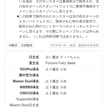
いる場合、そのモンスターは裏側表示で除外され、次
の自分ターンのスタンバイフェイズに裏側守備表示で
メインモンスターゾーンに戻ります。
この効果で除外されたモンスターは次の自分ターンの
スタンバイフェイズに、除外された時の表示形式で、
除外された時のコントローラーのメインモンスターゾ
ーンに戻ります。その際にチェーンブロックは作られ
ません。（これは特殊召喚ではありません。）
AI翻译
百度翻译
2019-05-18
来源：数据库补充说明
日文名
占い魔女 スィーちゃん
英文名
Fortune Fairy Swee
YGOPro译名
占卜魔女 小水
简中官方译名
Master Duel译名
占卜魔女 小水
NWBBS译名
占卜魔女 小水
CNOCG译名
占卜魔女 小水
Yugipedia译名
Master Duel日文名