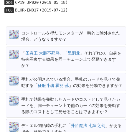
CP19-JP020
(2019-05-18)
OCG
BLHR-EN017
(2019-07-12)
TCG
コントロールを得たモンスターが一時的に除外された
場合、どうなりますか？
「
圣炎王 大鹏不死鸟
」「
黑洞龙
」それぞれの、自身を
特殊召喚する効果を同一チェーン上で発動できます
か？
手札が公開されている場合、手札のカードを見せて発
動する「
征服斗魂 霍丽·苏
」の効果を発動できますか？
手札で効果を発動したカードやコストとして見せたカ
ードを、同一チェーン上で他のカードの効果を発動す
る際のコストとして見せることはできますか？
デュエル開始時の手札に「
升阶魔法-七皇之剑
」がある
場合、発動できますか？