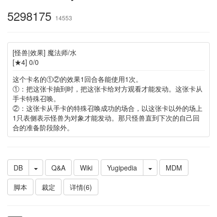
5298175
14553
[怪兽|效果] 魔法师/水
[★4] 0/0
这个卡名的①②的效果1回合各能使用1次。
①：把这张卡抽到时，把这张卡给对方观看才能发动。这张卡从
手卡特殊召唤。
②：这张卡从手卡的特殊召唤成功的场合，以这张卡以外的场上
1只表侧表示怪兽为对象才能发动。那只怪兽直到下次的自己回
合的准备阶段除外。
DB
Q&A
Wiki
Yugipedia
MDM
脚本
裁定
详情(6)