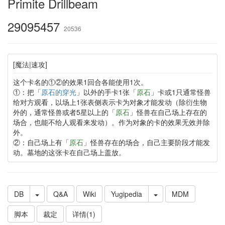
Primite Drillbeam
29095457
20536
[魔法|速攻]
这个卡名的①②的效果1回合各能使用1次。
①：把「
原石的穿光
」以外的手卡1张「
原石
」卡或1只通常怪兽
给对方观看，以场上1张表侧表示卡为对象才能发动（除衍生物
外的，通常怪兽或者5星以上的「
原石
」怪兽在自己场上存在的
场合，也能不给人观看来发动）。作为对象的卡的效果无效并除
外。
②：自己场上有「
原石
」怪兽存在的场合，自己主要阶段才能发
动。墓地的这张卡在自己场上盖放。
DB
Q&A
Wiki
Yugipedia
MDM
脚本
裁定
详情(1)