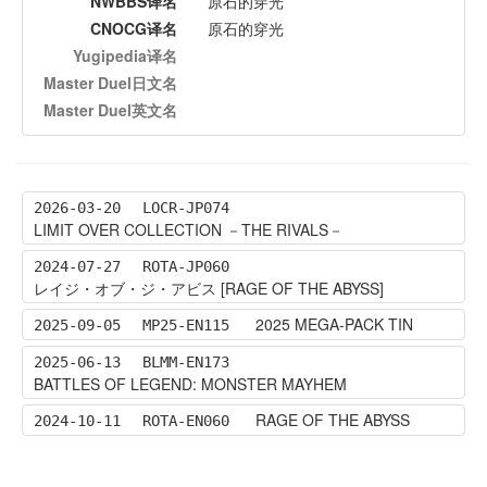
NWBBS译名
原石的穿光
CNOCG译名
原石的穿光
Yugipedia译名
Master Duel日文名
Master Duel英文名
2026-03-20
LOCR-JP074
LIMIT OVER COLLECTION －THE RIVALS－
2024-07-27
ROTA-JP060
レイジ・オブ・ジ・アビス [RAGE OF THE ABYSS]
2025 MEGA-PACK TIN
2025-09-05
MP25-EN115
2025-06-13
BLMM-EN173
BATTLES OF LEGEND: MONSTER MAYHEM
RAGE OF THE ABYSS
2024-10-11
ROTA-EN060