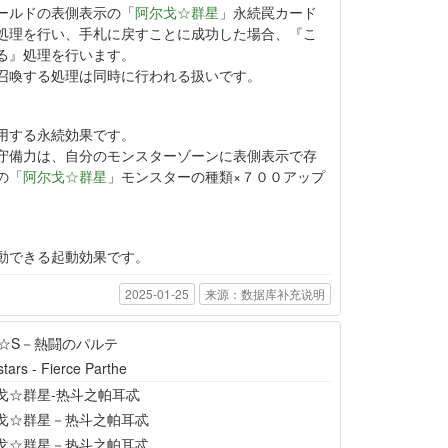
ールドの表側表示の「
阿尔戈☆群星
」永続罠カード
処理を行い、手札に戻すことに成功した場合、『こ
る』処理を行います。
召喚する処理は同時に行われる扱いです。
用する永続効果です。
守備力は、自分のモンスターゾーンに表側表示で存
の「
阿尔戈☆群星
」モンスターの種類×７００アップ
動できる起動効果です。
2025-01-25
来源：数据库补充说明
G☆S－熱闘のパルテ
tars - Fierce Parthe
戈☆群星-热斗之帕耳忒
戈☆群星－热斗之帕耳忒
戈☆群星－热斗之帕耳忒