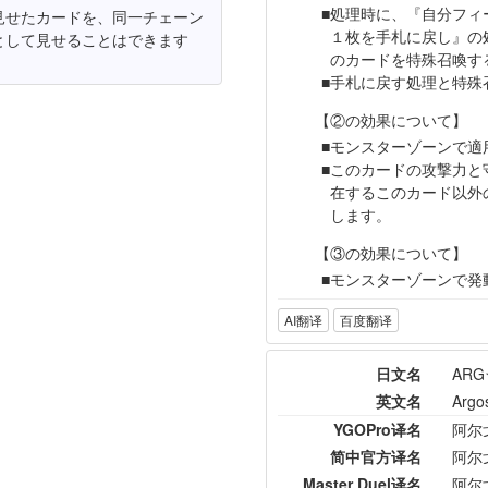
処理時に、『自分フィ
見せたカードを、同一チェーン
１枚を手札に戻し』の
として見せることはできます
のカードを特殊召喚す
手札に戻す処理と特殊
【②の効果について】
モンスターゾーンで適
このカードの攻撃力と
在するこのカード以外
します。
【③の効果について】
モンスターゾーンで発
AI翻译
百度翻译
日文名
AR
英文名
Argos
YGOPro译名
阿尔
简中官方译名
阿尔
Master Duel译名
阿尔