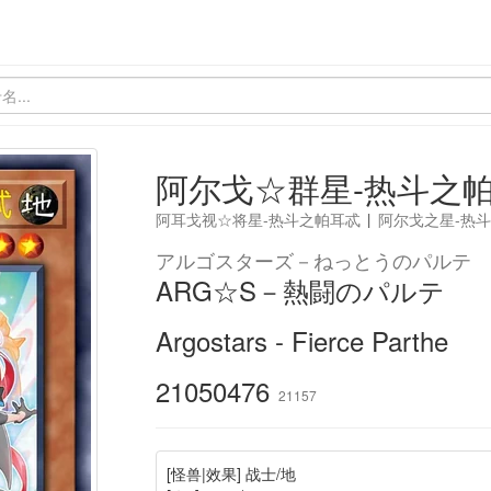
阿尔戈☆群星-热斗之
阿耳戈视☆将星-热斗之帕耳忒
|
阿尔戈之星-热
アルゴスターズ－ねっとうのパルテ
ARG☆S－熱闘のパルテ
Argostars - Fierce Parthe
21050476
21157
[怪兽|效果] 战士/地