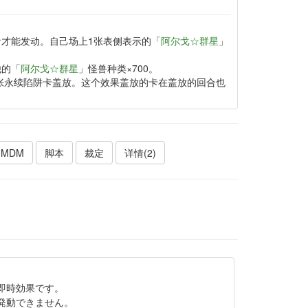
看才能发动。自己场上1张表侧表示的「
阿尔戈☆群星
」
他的「
阿尔戈☆群星
」怪兽种类×700。
张永续陷阱卡盖放。这个效果盖放的卡在盖放的回合也
MDM
脚本
裁定
详情(2)
即時効果です。
発動できません。