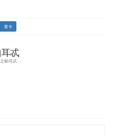
查卡
帕耳忒
斗之帕耳忒