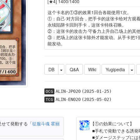
[★4] 1400/1400
这个卡名的①③的效果1回合各能使用1次。
①：自己·对方回合，把手卡的这张卡给对方观
永续陷阱卡回到手卡，这张卡特殊召唤。
②：这张卡的攻击力·守备力上升自己场上的其
③：把场上的这张卡除外才能发动。从手卡把1
能发动。
DB
Q&A
Wiki
Yugipedia
ALIN-JP020
(2025-01-25)
OCG
ALIN-EN020
(2025-05-02)
TCG
見せて発動する「
征服斗魂 霍丽
【①の効果について】
手札で発動できる誘発
ダメージステップには