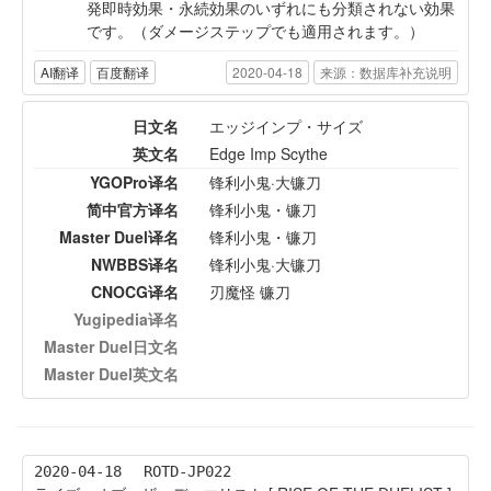
発即時効果・永続効果のいずれにも分類されない効果
です。（ダメージステップでも適用されます。）
AI翻译
百度翻译
2020-04-18
来源：数据库补充说明
日文名
エッジインプ・サイズ
英文名
Edge Imp Scythe
YGOPro译名
锋利小鬼·大镰刀
简中官方译名
锋利小鬼・镰刀
Master Duel译名
锋利小鬼・镰刀
NWBBS译名
锋利小鬼·大镰刀
CNOCG译名
刃魔怪 镰刀
Yugipedia译名
Master Duel日文名
Master Duel英文名
2020-04-18
ROTD-JP022