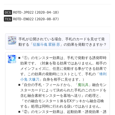
ROTD-JP022
(2020-04-18)
OCG
ROTD-EN022
(2020-08-07)
TCG
手札が公開されている場合、手札のカードを見せて発
動する「
征服斗魂 霍丽·苏
」の効果を発動できますか？
『①』のモンスター効果は、手札で発動する誘発即時
効果です。（対象を取る効果ではありません。相手の
メインフェイズに、任意に発動する事ができる効果で
す。この効果の発動時にコストとして、手札の「
锋利
小鬼·大镰刀
」自身を相手に見せます。）
『自分の手札・フィールドから、「
魔玩具
」融合モン
スターカードによって決められた手札のこのカードを
含む融合素材モンスターを墓地へ送り』の処理と、
『その融合モンスター１体をEXデッキから融合召喚
する』処理は同時に行われる扱いではありません。
『②』のモンスター効果は、起動効果・誘発効果・誘