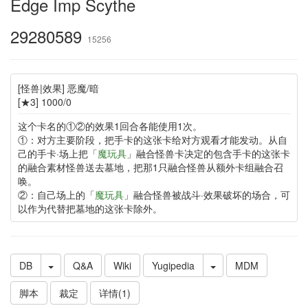
Edge Imp Scythe
29280589
15256
[怪兽|效果] 恶魔/暗
[★3] 1000/0
这个卡名的①②的效果1回合各能使用1次。
①：对方主要阶段，把手卡的这张卡给对方观看才能发动。从自
己的手卡·场上把「
魔玩具
」融合怪兽卡决定的包含手卡的这张卡
的融合素材怪兽送去墓地，把那1只融合怪兽从额外卡组融合召
唤。
②：自己场上的「
魔玩具
」融合怪兽被战斗·效果破坏的场合，可
以作为代替把墓地的这张卡除外。
DB
Q&A
Wiki
Yugipedia
MDM
脚本
裁定
详情(1)