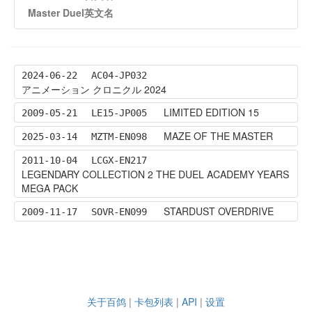
Master Duel英文名
2024-06-22
AC04-JP032
アニメーション クロニクル 2024
LIMITED EDITION 15
2009-05-21
LE15-JP005
MAZE OF THE MASTER
2025-03-14
MZTM-EN098
2011-10-04
LCGX-EN217
LEGENDARY COLLECTION 2 THE DUEL ACADEMY YEARS
MEGA PACK
STARDUST OVERDRIVE
2009-11-17
SOVR-EN099
关于百鸽
|
卡包列表
|
API
|
设置