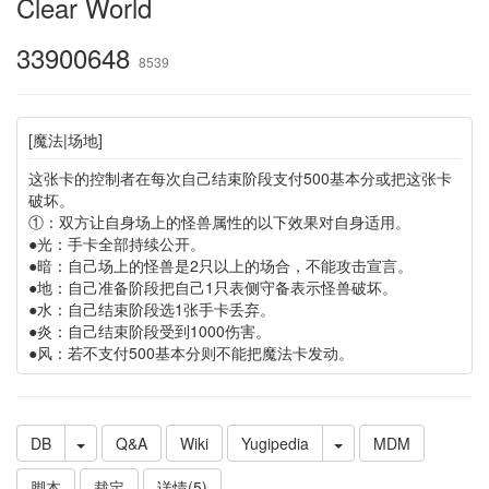
Clear World
33900648
8539
[魔法|场地]
这张卡的控制者在每次自己结束阶段支付500基本分或把这张卡
破坏。
①：双方让自身场上的怪兽属性的以下效果对自身适用。
●光：手卡全部持续公开。
●暗：自己场上的怪兽是2只以上的场合，不能攻击宣言。
●地：自己准备阶段把自己1只表侧守备表示怪兽破坏。
●水：自己结束阶段选1张手卡丢弃。
●炎：自己结束阶段受到1000伤害。
●风：若不支付500基本分则不能把魔法卡发动。
DB
Q&A
Wiki
Yugipedia
MDM
脚本
裁定
详情(5)