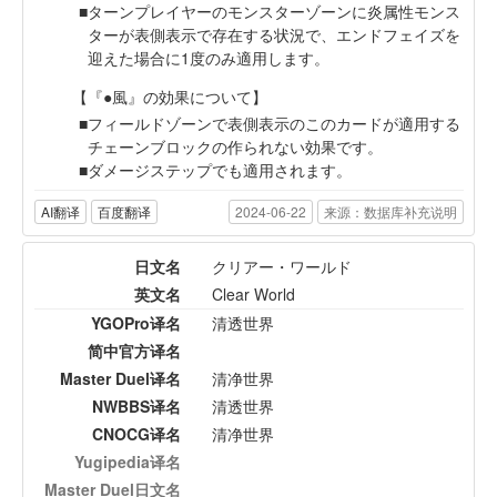
ターンプレイヤーのモンスターゾーンに炎属性モンス
ターが表側表示で存在する状況で、エンドフェイズを
迎えた場合に1度のみ適用します。
【『●風』の効果について】
フィールドゾーンで表側表示のこのカードが適用する
チェーンブロックの作られない効果です。
ダメージステップでも適用されます。
AI翻译
百度翻译
2024-06-22
来源：数据库补充说明
日文名
クリアー・ワールド
英文名
Clear World
YGOPro译名
清透世界
简中官方译名
Master Duel译名
清净世界
NWBBS译名
清透世界
CNOCG译名
清净世界
Yugipedia译名
Master Duel日文名