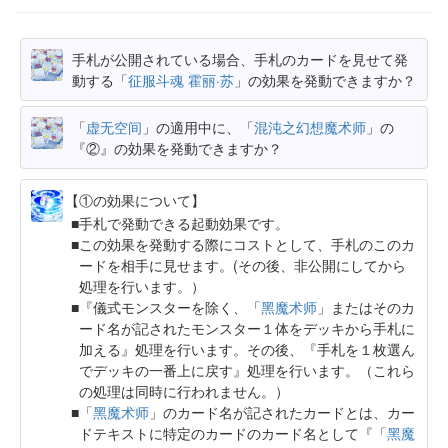
手札が公開されている場合、手札のカードを見せて発
動する「
征服斗魂 霍丽·苏
」の効果を発動できますか？
「
虚无空间
」の適用中に、「
混沌之幻想魔术师
」の
『②』の効果を発動できますか？
【①の効果について】
手札で発動できる起動効果です。
この効果を発動する際にコストとして、手札のこのカ
ードを相手に見せます。(その後、非公開にしてから
処理を行います。）
『儀式モンスターを除く、「
黑魔术师
」またはそのカ
ード名が記されたモンスター１体をデッキから手札に
加える』処理を行います。その後、『手札を１枚選ん
でデッキの一番上に戻す』処理を行います。（これら
の処理は同時に行われません。）
「
黑魔术师
」のカード名が記されたカードとは、カー
ドテキストに特定のカードのカード名として『「
黑魔