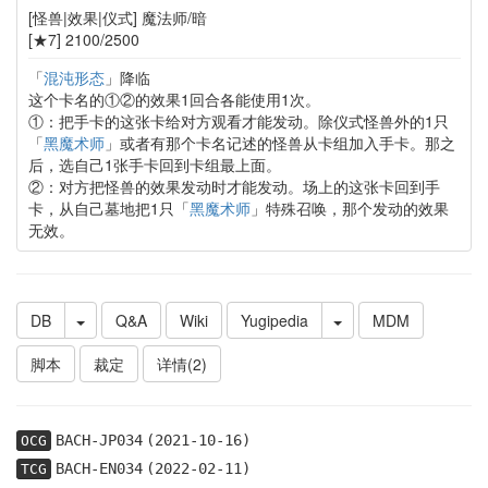
[怪兽|效果|仪式] 魔法师/暗
[★7] 2100/2500
「
混沌形态
」降临
这个卡名的①②的效果1回合各能使用1次。
①：把手卡的这张卡给对方观看才能发动。除仪式怪兽外的1只
「
黑魔术师
」或者有那个卡名记述的怪兽从卡组加入手卡。那之
后，选自己1张手卡回到卡组最上面。
②：对方把怪兽的效果发动时才能发动。场上的这张卡回到手
卡，从自己墓地把1只「
黑魔术师
」特殊召唤，那个发动的效果
无效。
DB
Q&A
Wiki
Yugipedia
MDM
脚本
裁定
详情(2)
BACH-JP034
(2021-10-16)
OCG
BACH-EN034
(2022-02-11)
TCG