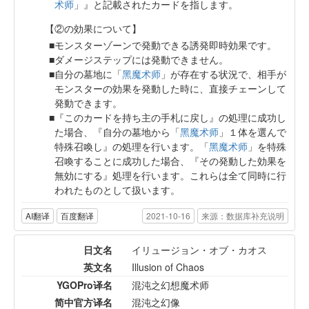
术师
」』と記載されたカードを指します。
【②の効果について】
モンスターゾーンで発動できる誘発即時効果です。
ダメージステップには発動できません。
自分の墓地に「
黑魔术师
」が存在する状況で、相手が
モンスターの効果を発動した時に、直接チェーンして
発動できます。
『このカードを持ち主の手札に戻し』の処理に成功し
た場合、『自分の墓地から「
黑魔术师
」１体を選んで
特殊召喚し』の処理を行います。「
黑魔术师
」を特殊
召喚することに成功した場合、『その発動した効果を
無効にする』処理を行います。これらは全て同時に行
われたものとして扱います。
AI翻译
百度翻译
2021-10-16
来源：数据库补充说明
日文名
イリュージョン・オブ・カオス
英文名
Illusion of Chaos
YGOPro译名
混沌之幻想魔术师
简中官方译名
混沌之幻像