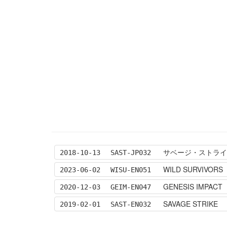
サベージ・ストライク [ 
2018-10-13
SAST-JP032
WILD SURVIVORS
2023-06-02
WISU-EN051
GENESIS IMPACT
2020-12-03
GEIM-EN047
SAVAGE STRIKE
2019-02-01
SAST-EN032