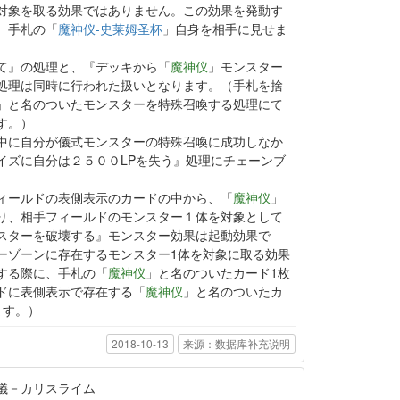
対象を取る効果ではありません。この効果を発動す
、手札の「
魔神仪-史莱姆圣杯
」自身を相手に見せま
て』の処理と、『デッキから「
魔神仪
」モンスター
処理は同時に行われた扱いとなります。（手札を捨
」と名のついたモンスターを特殊召喚する処理にて
す。）
中に自分が儀式モンスターの特殊召喚に成功しなか
イズに自分は２５００LPを失う』処理にチェーンブ
。
ィールドの表側表示のカードの中から、「
魔神仪
」
り、相手フィールドのモンスター１体を対象として
スターを破壊する』モンスター効果は起動効果で
ーゾーンに存在するモンスター1体を対象に取る効果
する際に、手札の「
魔神仪
」と名のついたカード1枚
ドに表側表示で存在する「
魔神仪
」と名のついたカ
ます。）
2018-10-13
来源：数据库补充说明
儀－カリスライム