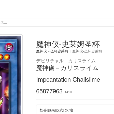
魔神仪-史莱姆圣杯
魔神仪－圣杯史莱姆
|
魔神仪-圣杯史莱姆
デビリチャル－カリスライム
魔神儀－カリスライム
Impcantation Chalislime
65877963
14109
[怪兽|效果|仪式] 水/暗