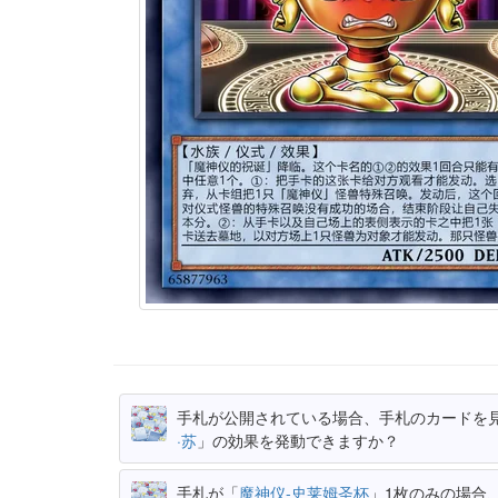
手札が公開されている場合、手札のカードを
·苏
」の効果を発動できますか？
手札が「
魔神仪-史莱姆圣杯
」1枚のみの場合