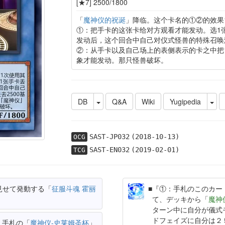
[★7] 2500/1800
「
魔神仪的祝诞
」降临。这个卡名的①②的效果
①：把手卡的这张卡给对方观看才能发动。选1
发动后，这个回合中自己对仪式怪兽的特殊召唤
②：从手卡以及自己场上的表侧表示的卡之中把
象才能发动。那只怪兽破坏。
DB
Q&A
Wiki
Yugipedia
SAST-JP032
(2018-10-13)
OCG
SAST-EN032
(2019-02-01)
TCG
見せて発動する「
征服斗魂 霍丽
『①：手札のこのカー
て、デッキから「
魔神
ターン中に自分が儀式
ドフェイズに自分は２
、手札の「
魔神仪-史莱姆圣杯
」