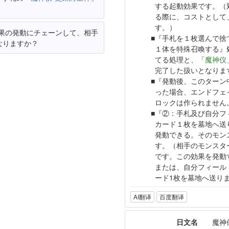
する起動効果です。（
る際に、コストとして
す。）
果の発動にチェーンして、相手
『手札を１枚選んで捨
なりますか？
１体を特殊召喚する』
てる処理と、「
魔神仪
完了した扱いとなりま
『発動後、このターン
った場合、エンドフェ
ロックは作られません
『②：手札及び自分フ
カード１枚を墓地へ送
発動できる。そのモン
す。（相手のモンスタ
です。この効果を発動
または、自分フィール
ード1枚を墓地へ送り
AI翻译
百度翻译
日文名
魔神