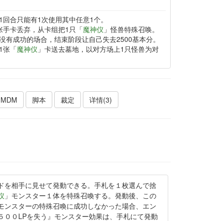
1回合只能有1次使用其中任意1个。
张手卡丢弃，从卡组把1只「
魔神仪
」怪兽特殊召唤。
没有成功的场合，结束阶段让自己失去2500基本分。
1张「
魔神仪
」卡送去墓地，以对方场上1只怪兽为对
MDM
脚本
裁定
详情(3)
ドを相手に見せて発動できる。手札を１枚選んで捨
仪
」モンスター１体を特殊召喚する。発動後、この
モンスターの特殊召喚に成功しなかった場合、エン
５００LPを失う』モンスター効果は、手札にて発動