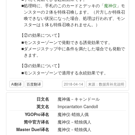
処理時に、手札のこのカードとデッキの「
魔神仪
」モ
ンスターの２体を特殊召喚します。（片方しか特殊召
喚できない状況になった場合、処理は行われず、モン
スターは１体も特殊召喚されません。）
【②の効果について】
モンスターゾーンで発動できる誘発効果です。
ダメージステップ中に条件を満たした場合でも発動で
きます。
【③の効果について】
モンスターゾーンで適用する永続効果です。
AI翻译
百度翻译
2018-04-14
来源：数据库补充说明
日文名
魔神儀－キャンドール
英文名
Impcantation Candoll
YGOPro译名
魔神仪-蜡烛人偶
简中官方译名
魔神仪－蜡烛偶人
Master Duel译名
魔神仪－蜡烛偶人