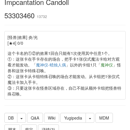
Impcantation Candoll
53303460
13732
[怪兽|效果] 炎/光
[★4] 0/0
这个卡名的①②的效果1回合只能有1次使用其中任意1个。
①：这张卡在手卡存在的场合，把手卡1张仪式魔法卡给对方观
看才能发动。「
魔神仪-蜡烛人偶
」以外的卡组1只「
魔神仪
」怪
兽和这张卡特殊召唤。
②：这张卡从卡组特殊召唤的场合才能发动。从卡组把1张仪式
魔法卡加入手卡。
③：只要这张卡在怪兽区域存在，自己不能从额外卡组把怪兽特
殊召唤。
DB
Q&A
Wiki
Yugipedia
MDM
脚本
裁定
详情(3)