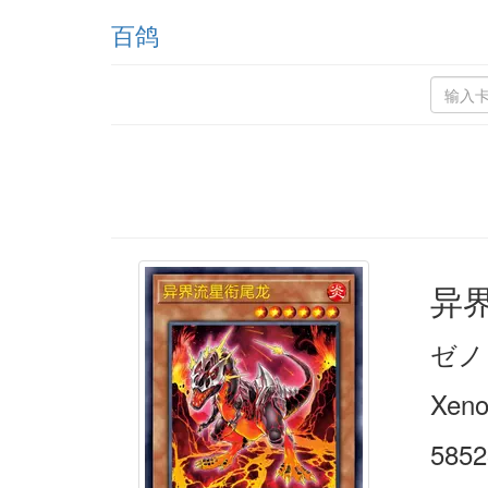
百鸽
异
ゼノ
Xeno
5852