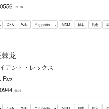
0556
13010
Q&A
Wiki
Yugipedia
MDM
脚本
裁定
详
王棘龙
イアント・レックス
t Rex
0944
5806
Q&A
Wiki
Yugipedia
MDM
脚本
裁定
详