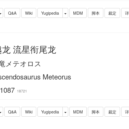
Q&A
Wiki
Yugipedia
MDM
脚本
裁定
详
越龙 流星衔尾龙
竜メテオロス
scendosaurus Meteorus
1087
18721
Q&A
Wiki
Yugipedia
MDM
脚本
裁定
详