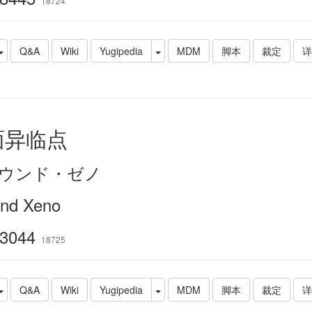
18724
Q&A
Wiki
Yugipedia
MDM
脚本
裁定
详
面异临点
ウンド・ゼノ
nd Xeno
3044
18725
Q&A
Wiki
Yugipedia
MDM
脚本
裁定
详