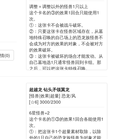
调整＋调整以外的怪兽1只以上
这个卡名的③的效果1回合只能使用1
次。
①：这张卡不会被战斗破坏。
②：只要这张卡在怪兽区域存在，从墓
地特殊召唤的自己场上的恐龙族怪兽不
会成为对方的效果的对象，不会被对方
的效果破坏。
情(0)
③：这张卡被破坏的场合才能发动。从
自己墓地选1只通常怪兽回到卡组。那
之后，可以把这张卡特殊召唤。
超越龙 钻头矛颌翼龙
[怪兽|效果|超量] 恐龙/风
[☆6] 3000/2300
6星怪兽×2
这个卡名的①③的效果1回合各能使用1
次。
①：把这张卡1个超量素材取除，以除
外的1只自己的恐龙族怪兽为对象才能