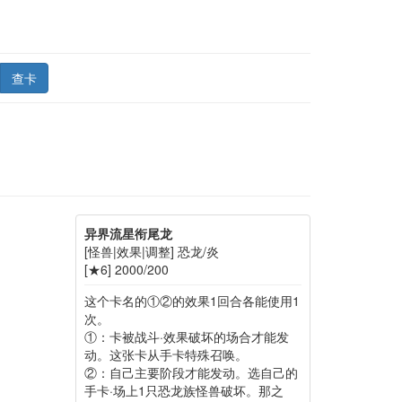
查卡
异界流星衔尾龙
[怪兽|效果|调整] 恐龙/炎
[★6] 2000/200
这个卡名的①②的效果1回合各能使用1
次。
①：卡被战斗·效果破坏的场合才能发
动。这张卡从手卡特殊召唤。
②：自己主要阶段才能发动。选自己的
手卡·场上1只恐龙族怪兽破坏。那之