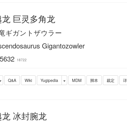
越龙 巨灵多角龙
竜ギガントザウラー
scendosaurus Gigantozowler
5632
18722
Q&A
Wiki
Yugipedia
MDM
脚本
裁定
详
越龙 冰封腕龙