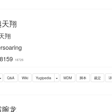
越天翔
天翔
rsoaring
8159
18726
Q&A
Wiki
Yugipedia
MDM
脚本
裁定
详
霜腕龙