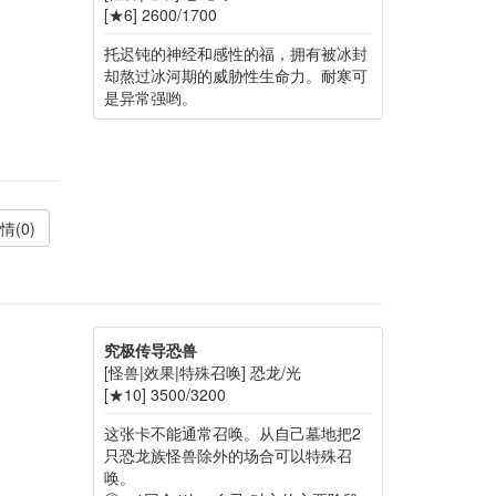
[★6] 2600/1700
托迟钝的神经和感性的福，拥有被冰封
却熬过冰河期的威胁性生命力。耐寒可
是异常强哟。
情(0)
究极传导恐兽
[怪兽|效果|特殊召唤] 恐龙/光
[★10] 3500/3200
这张卡不能通常召唤。从自己墓地把2
只恐龙族怪兽除外的场合可以特殊召
唤。