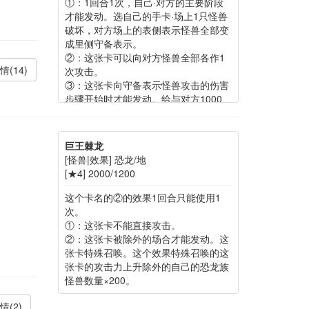
①：1回合1次，自己·对方的主要阶段
才能发动。选自己的手卡·场上1只怪兽
破坏，对方场上的表侧表示怪兽全部变
成里侧守备表示。
②：这张卡可以向对方怪兽全部各作1
情(14)
次攻击。
③：这张卡向守备表示怪兽攻击的伤害
步骤开始时才能发动。给与对方1000
伤害，那只守备表示怪兽送去墓地。
巨王棘龙
[怪兽|效果] 恐龙/地
[★4] 2000/1200
这个卡名的②的效果1回合只能使用1
次。
①：这张卡不能直接攻击。
②：这张卡被除外的场合才能发动。这
张卡特殊召唤。这个效果特殊召唤的这
张卡的攻击力上升除外的自己的恐龙族
怪兽数量×200。
情(2)