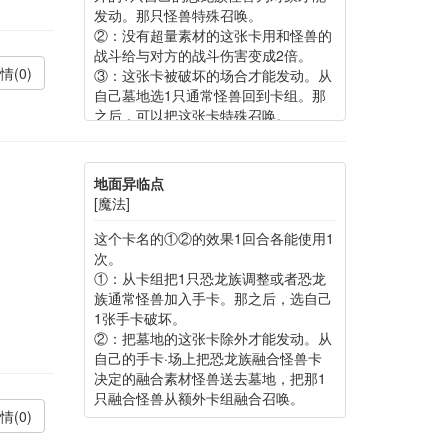
发动。那只怪兽特殊召唤。
②：没有超量素材的这张卡用和怪兽的
战斗给与对方的战斗伤害变成2倍。
情(0)
③：这张卡被破坏的场合才能发动。从
自己墓地选1只通常怪兽回到卡组。那
之后，可以把这张卡特殊召唤。
地面异临点
[魔法]
这个卡名的①②的效果1回合各能使用1
次。
①：从卡组把1只恐龙族调整或者恐龙
族通常怪兽加入手卡。那之后，选自己
1张手卡破坏。
②：把墓地的这张卡除外才能发动。从
自己的手卡·场上把恐龙族融合怪兽卡
决定的融合素材怪兽送去墓地，把那1
只融合怪兽从额外卡组融合召唤。
情(0)