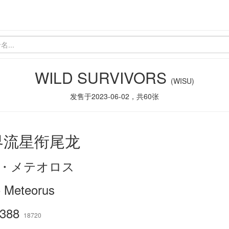
WILD SURVIVORS
(WISU)
发售于
2023-06-02
，共
60
张
界流星衔尾龙
・メテオロス
 Meteorus
388
18720