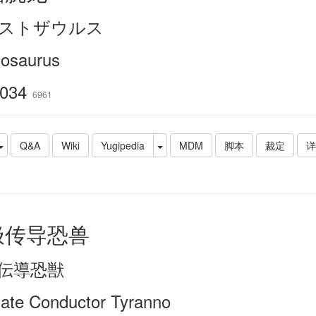
ストザウルス
tosaurus
034
6961
Q&A
Wiki
Yugipedia
MDM
脚本
裁定
详
极传导恐兽
伝導恐獣
mate Conductor Tyranno