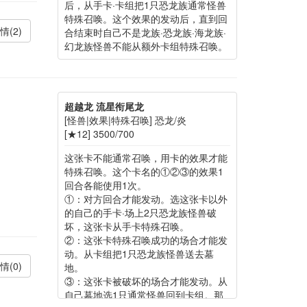
后，从手卡·卡组把1只恐龙族通常怪兽
特殊召唤。这个效果的发动后，直到回
情(2)
合结束时自己不是龙族·恐龙族·海龙族·
幻龙族怪兽不能从额外卡组特殊召唤。
超越龙 流星衔尾龙
[怪兽|效果|特殊召唤] 恐龙/炎
[★12] 3500/700
这张卡不能通常召唤，用卡的效果才能
特殊召唤。这个卡名的①②③的效果1
回合各能使用1次。
①：对方回合才能发动。选这张卡以外
的自己的手卡·场上2只恐龙族怪兽破
坏，这张卡从手卡特殊召唤。
②：这张卡特殊召唤成功的场合才能发
动。从卡组把1只恐龙族怪兽送去墓
情(0)
地。
③：这张卡被破坏的场合才能发动。从
自己墓地选1只通常怪兽回到卡组。那