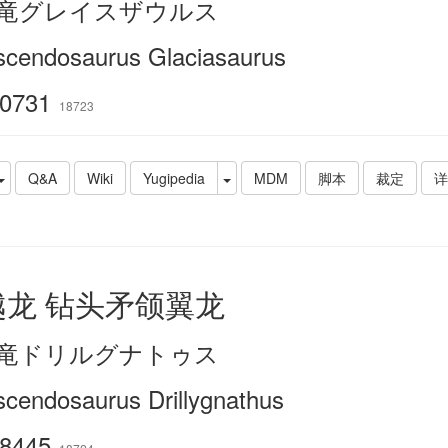
竜グレイスザウルス
scendosaurus Glaciasaurus
0731
18723
Q&A
Wiki
Yugipedia
MDM
脚本
裁定
详
越龙 钻头矛颌翼龙
竜ドリルグナトゥス
scendosaurus Drillygnathus
8445