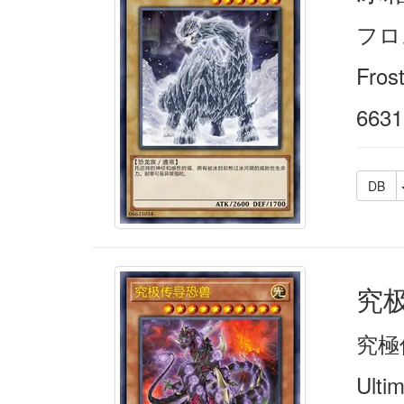
フロ
Fros
6631
DB
究
究極
Ulti