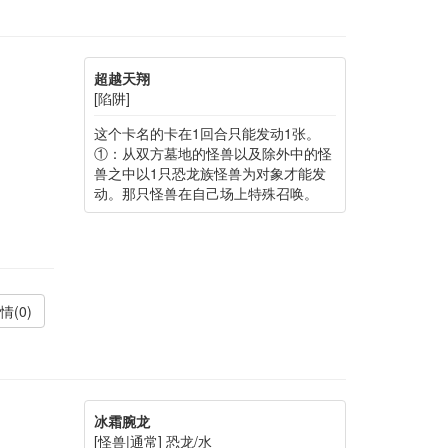
超越天翔
[陷阱]
这个卡名的卡在1回合只能发动1张。
①：从双方墓地的怪兽以及除外中的怪
兽之中以1只恐龙族怪兽为对象才能发
动。那只怪兽在自己场上特殊召唤。
情(0)
冰霜腕龙
[怪兽|通常] 恐龙/水