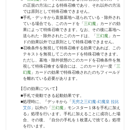
の正規の方法による特殊召喚であり、それ以外の方法
では原則として特殊召喚できません。
手札・デッキから直接墓地へ送られている・除外され
ている場合でも、このカードを「
三幻魔
」カードの効
果によって特殊召喚できます。なお、その後に墓地へ
送られた・除外されたこのカードは、「
三幻魔
」カー
ドの効果以外では原則として特殊召喚できません。
召喚条件を無視して特殊召喚する効果であれば、この
テキストを無視してこのカードを特殊召喚できます。
ただし、墓地・除外状態のこのカードを召喚条件を無
視して特殊召喚する場合には、このカードが一度「
三
幻魔
」カードの効果で特殊召喚されたのちフィールド
を離れている必要があります。
【①の効果について】
手札で発動できる起動効果です。
処理時に、『デッキから「
无穷之三幻魔-幻魔皇 拉比
艾尔
」以外の「
三幻魔
」モンスター１体を手札に加え
る』処理を行います。手札に加えることに成功した場
合、その後、『自分の手札を１枚選んで捨てる』処理
を行います。