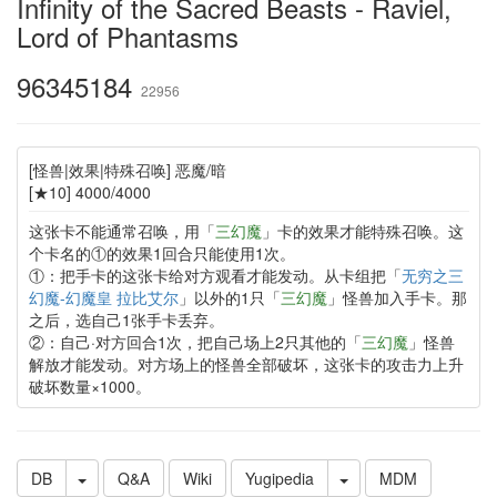
Infinity of the Sacred Beasts - Raviel,
Lord of Phantasms
96345184
22956
[怪兽|效果|特殊召唤] 恶魔/暗
[★10] 4000/4000
这张卡不能通常召唤，用「
三幻魔
」卡的效果才能特殊召唤。这
个卡名的①的效果1回合只能使用1次。
①：把手卡的这张卡给对方观看才能发动。从卡组把「
无穷之三
幻魔-幻魔皇 拉比艾尔
」以外的1只「
三幻魔
」怪兽加入手卡。那
之后，选自己1张手卡丢弃。
②：自己·对方回合1次，把自己场上2只其他的「
三幻魔
」怪兽
解放才能发动。对方场上的怪兽全部破坏，这张卡的攻击力上升
破坏数量×1000。
DB
Q&A
Wiki
Yugipedia
MDM