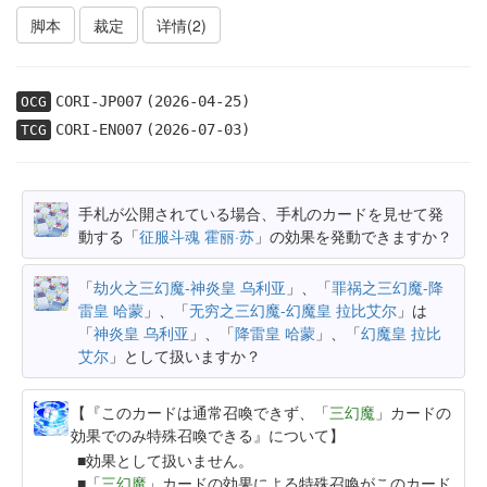
脚本
裁定
详情(2)
CORI-JP007
(2026-04-25)
OCG
CORI-EN007
(2026-07-03)
TCG
手札が公開されている場合、手札のカードを見せて発
動する「
征服斗魂 霍丽·苏
」の効果を発動できますか？
「
劫火之三幻魔-神炎皇 乌利亚
」、「
罪祸之三幻魔-降
雷皇 哈蒙
」、「
无穷之三幻魔-幻魔皇 拉比艾尔
」は
「
神炎皇 乌利亚
」、「
降雷皇 哈蒙
」、「
幻魔皇 拉比
艾尔
」として扱いますか？
【『このカードは通常召喚できず、「
三幻魔
」カードの
効果でのみ特殊召喚できる』について】
効果として扱いません。
「
三幻魔
」カードの効果による特殊召喚がこのカード