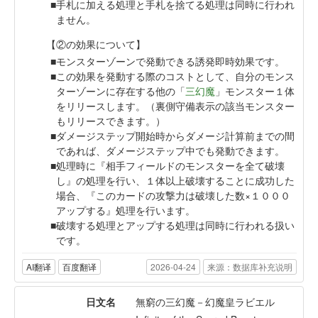
手札に加える処理と手札を捨てる処理は同時に行われ
ません。
【②の効果について】
モンスターゾーンで発動できる誘発即時効果です。
この効果を発動する際のコストとして、自分のモンス
ターゾーンに存在する他の「
三幻魔
」モンスター１体
をリリースします。（裏側守備表示の該当モンスター
もリリースできます。）
ダメージステップ開始時からダメージ計算前までの間
であれば、ダメージステップ中でも発動できます。
処理時に『相手フィールドのモンスターを全て破壊
し』の処理を行い、１体以上破壊することに成功した
場合、『このカードの攻撃力は破壊した数×１０００
アップする』処理を行います。
破壊する処理とアップする処理は同時に行われる扱い
です。
AI翻译
百度翻译
2026-04-24
来源：数据库补充说明
日文名
無窮の三幻魔－幻魔皇ラビエル