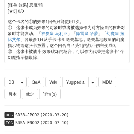
[怪兽|效果] 恶魔/暗
[★3] 0/0
这个卡名的①的效果1回合只能使用1次。
①：这张卡成为效果的对象时或者被选择作为对方怪兽的攻击对
象时才能发动。「
神炎皇 乌利亚
」「
降雷皇 哈蒙
」「
幻魔皇 拉
比艾尔
」各最多1只从手卡·卡组送去墓地，送去墓地数量的幻魔
指示物给这张卡放置，这个回合自己受到的战斗伤害变成0。
②：这张卡被战斗·效果破坏的场合，可以作为代替把这张卡1个
幻魔指示物取除。
DB
Q&A
Wiki
Yugipedia
MDM
脚本
裁定
详情(3)
SD38-JP002
(2020-03-20)
OCG
SDSA-EN002
(2020-07-10)
TCG