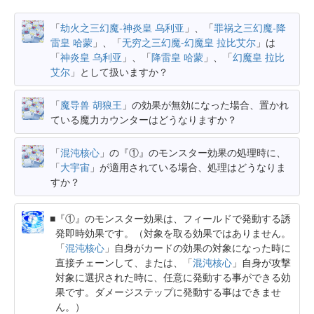
「
劫火之三幻魔-神炎皇 乌利亚
」、「
罪祸之三幻魔-降
雷皇 哈蒙
」、「
无穷之三幻魔-幻魔皇 拉比艾尔
」は
「
神炎皇 乌利亚
」、「
降雷皇 哈蒙
」、「
幻魔皇 拉比
艾尔
」として扱いますか？
「
魔导兽 胡狼王
」の効果が無効になった場合、置かれ
ている魔力カウンターはどうなりますか？
「
混沌核心
」の『①』のモンスター効果の処理時に、
「
大宇宙
」が適用されている場合、処理はどうなりま
すか？
『①』のモンスター効果は、フィールドで発動する誘
発即時効果です。（対象を取る効果ではありません。
「
混沌核心
」自身がカードの効果の対象になった時に
直接チェーンして、または、「
混沌核心
」自身が攻撃
対象に選択された時に、任意に発動する事ができる効
果です。ダメージステップに発動する事はできませ
ん。）