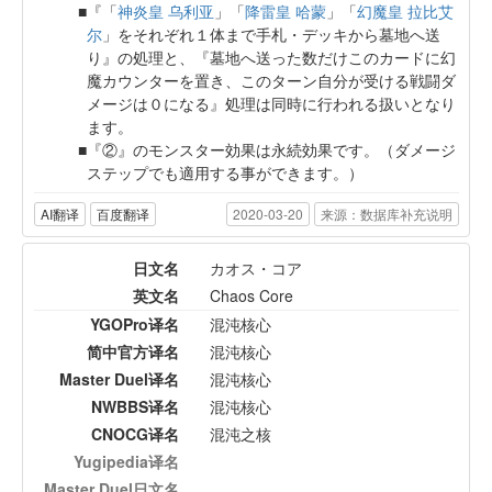
『「
神炎皇 乌利亚
」「
降雷皇 哈蒙
」「
幻魔皇 拉比艾
尔
」をそれぞれ１体まで手札・デッキから墓地へ送
り』の処理と、『墓地へ送った数だけこのカードに幻
魔カウンターを置き、このターン自分が受ける戦闘ダ
メージは０になる』処理は同時に行われる扱いとなり
ます。
『②』のモンスター効果は永続効果です。（ダメージ
ステップでも適用する事ができます。）
AI翻译
百度翻译
2020-03-20
来源：数据库补充说明
日文名
カオス・コア
英文名
Chaos Core
YGOPro译名
混沌核心
简中官方译名
混沌核心
Master Duel译名
混沌核心
NWBBS译名
混沌核心
CNOCG译名
混沌之核
Yugipedia译名
Master Duel日文名