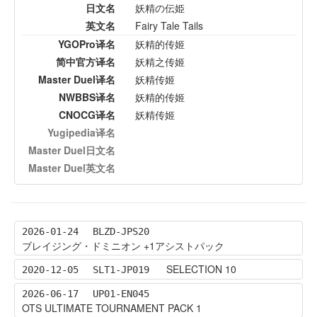
日文名
妖精の伝姫
英文名
Fairy Tale Tails
YGOPro译名
妖精的传姬
简中官方译名
妖精之传姬
Master Duel译名
妖精传姬
NWBBS译名
妖精的传姬
CNOCG译名
妖精传姬
Yugipedia译名
Master Duel日文名
Master Duel英文名
2026-01-24
BLZD-JPS20
ブレイジング・ドミニオン +1アシストパック
SELECTION 10
2020-12-05
SLT1-JP019
2026-06-17
UP01-EN045
OTS ULTIMATE TOURNAMENT PACK 1