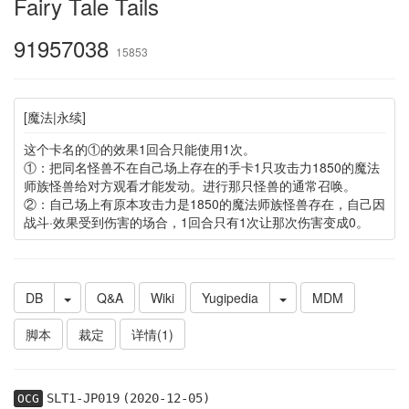
Fairy Tale Tails
91957038
15853
[魔法|永续]
这个卡名的①的效果1回合只能使用1次。
①：把同名怪兽不在自己场上存在的手卡1只攻击力1850的魔法
师族怪兽给对方观看才能发动。进行那只怪兽的通常召唤。
②：自己场上有原本攻击力是1850的魔法师族怪兽存在，自己因
战斗·效果受到伤害的场合，1回合只有1次让那次伤害变成0。
DB
Q&A
Wiki
Yugipedia
MDM
脚本
裁定
详情(1)
SLT1-JP019
(2020-12-05)
OCG