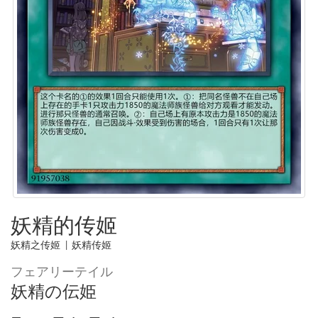
妖精的传姬
妖精之传姬
|
妖精传姬
フェアリーテイル
妖精の伝姫