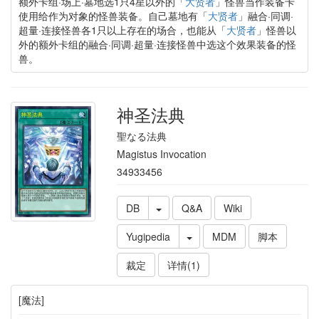
额外卡组·场上·墓地选1只4星以外的「
大贤者
」怪兽当作装备卡
使用给作为对象的怪兽装备。自己墓地有「
大贤者
」融合·同调·
超量·连接怪兽各1只以上存在的场合，也能从「
大贤者
」怪兽以
外的额外卡组的融合·同调·超量·连接怪兽中选这个效果装备的怪
兽。
神圣法典
聖なる法典
Magistus Invocation
34933456
DB
Q&A
Wiki
Yugipedia
MDM
脚本
裁定
详情(1)
[魔法]