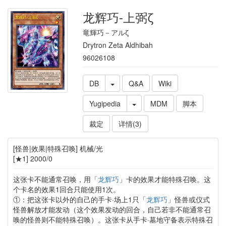
龙辉巧-上弼ζ
竜輝巧－アルζ
Drytron Zeta Aldhibah
96026108
DB
Q&A
Wiki
Yugipedia
MDM
脚本
裁定
详情(3)
[怪兽|效果|特殊召唤] 机械/光
[★1] 2000/0
这张卡不能通常召唤，用「
龙辉巧
」卡的效果才能特殊召唤。这
个卡名的效果1回合只能使用1次。
①：把这张卡以外的自己的手卡·场上1只「
龙辉巧
」怪兽或仪式
怪兽解放才能发动（这个效果发动的回合，自己若非不能通常召
唤的怪兽则不能特殊召唤）。这张卡从手卡·墓地守备表示特殊召