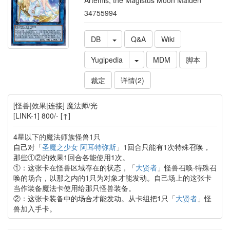
Artemis, the Magistus Moon Maiden
34755994
DB
Q&A
Wiki
Yugipedia
MDM
脚本
裁定
详情(2)
[怪兽|效果|连接] 魔法师/光
[LINK-1] 800/- [↑]
4星以下的魔法师族怪兽1只
自己对「
圣魔之少女 阿耳特弥斯
」1回合只能有1次特殊召唤，
那些①②的效果1回合各能使用1次。
①：这张卡在怪兽区域存在的状态，「
大贤者
」怪兽召唤·特殊召
唤的场合，以那之内的1只为对象才能发动。自己场上的这张卡
当作装备魔法卡使用给那只怪兽装备。
②：这张卡装备中的场合才能发动。从卡组把1只「
大贤者
」怪
兽加入手卡。