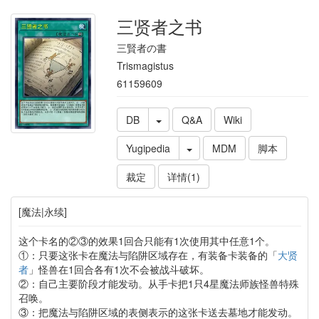
三贤者之书
三賢者の書
Trismagistus
61159609
DB
Q&A
Wiki
Yugipedia
MDM
脚本
裁定
详情(1)
[魔法|永续]
这个卡名的②③的效果1回合只能有1次使用其中任意1个。
①：只要这张卡在魔法与陷阱区域存在，有装备卡装备的「
大贤
者
」怪兽在1回合各有1次不会被战斗破坏。
②：自己主要阶段才能发动。从手卡把1只4星魔法师族怪兽特殊
召唤。
③：把魔法与陷阱区域的表侧表示的这张卡送去墓地才能发动。