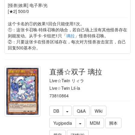
[怪兽|效果] 电子界/光
[★2] 500/0
这个卡名的①的效果1回合只能使用1次。
①：这张卡召唤·特殊召唤的场合，若自己场上没有其他怪兽存在
则能发动。从手卡·卡组把1只「
璃拉
」怪兽特殊召唤。
②：只要这张卡在怪兽区域存在，每次对方怪兽攻击宣言，自己
回复500基本分。
直播☆双子 璃拉
Live☆Twin リィラ
Live☆Twin Lil-la
73810864
DB
Q&A
Wiki
Yugipedia
MDM
脚本