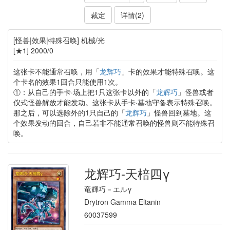
裁定
详情(2)
[怪兽|效果|特殊召唤] 机械/光
[★1] 2000/0
这张卡不能通常召唤，用「
龙辉巧
」卡的效果才能特殊召唤。这
个卡名的效果1回合只能使用1次。
①：从自己的手卡·场上把1只这张卡以外的「
龙辉巧
」怪兽或者
仪式怪兽解放才能发动。这张卡从手卡·墓地守备表示特殊召唤。
那之后，可以选除外的1只自己的「
龙辉巧
」怪兽回到墓地。这
个效果发动的回合，自己若非不能通常召唤的怪兽则不能特殊召
唤。
龙辉巧-天棓四γ
竜輝巧－エルγ
Drytron Gamma Eltanin
60037599