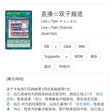
直播☆双子频道
Live☆Twin チャンネル
Live☆Twin Channel
35487920
DB
Q&A
Wiki
Yugipedia
MDM
脚本
裁定
详情(0)
[魔法|场地]
这个卡名的①②的效果1回合各能使用1次。
①：自己或者对方的怪兽的攻击宣言时，把自己场上1只「
姬丝
基勒
」怪兽或者「
璃拉
」怪兽解放才能发动。那次攻击无效。
②：自己·对方的结束阶段，以自己墓地1只「
姬丝基勒
」怪兽或
者「
璃拉
」怪兽为对象才能发动。那只怪兽回到卡组。自己场上