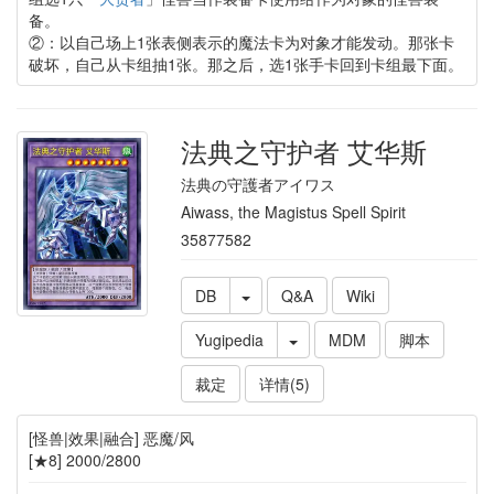
备。
②：以自己场上1张表侧表示的魔法卡为对象才能发动。那张卡
破坏，自己从卡组抽1张。那之后，选1张手卡回到卡组最下面。
法典之守护者 艾华斯
法典の守護者アイワス
Aiwass, the Magistus Spell Spirit
35877582
DB
Q&A
Wiki
Yugipedia
MDM
脚本
裁定
详情(5)
[怪兽|效果|融合] 恶魔/风
[★8] 2000/2800