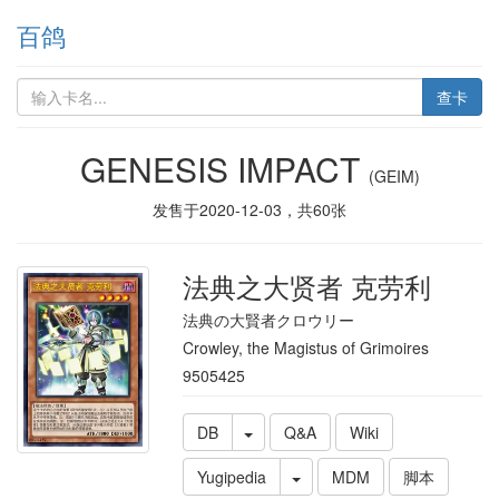
百鸽
查卡
GENESIS IMPACT
(GEIM)
发售于
2020-12-03
，共
60
张
法典之大贤者 克劳利
法典の大賢者クロウリー
Crowley, the Magistus of Grimoires
9505425
DB
Q&A
Wiki
Yugipedia
MDM
脚本