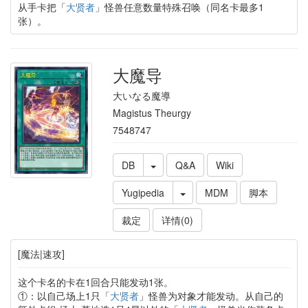
从手卡把「
大贤者
」怪兽任意数量特殊召唤（同名卡最多1
张）。
大魔导
大いなる魔導
Magistus Theurgy
7548747
DB
Q&A
Wiki
Yugipedia
MDM
脚本
裁定
详情(0)
[魔法|速攻]
这个卡名的卡在1回合只能发动1张。
①：以自己场上1只「
大贤者
」怪兽为对象才能发动。从自己的