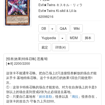
Evil★Twins キスキル・リィラ
Evil★Twins Ki-sikil & Lil-la
62098216
DB
Q&A
Wiki
Yugipedia
MDM
脚本
裁定
详情(4)
[怪兽|效果|特殊召唤] 恶魔/暗
[★8] 2200/2200
这张卡不能通常召唤。把自己场上2只连接怪兽解放的场合才能
从手卡·墓地特殊召唤。这个卡名的①的效果1回合只能使用1
次。
①：这张卡特殊召唤的场合才能发动。对方在自身场上的卡是3
张以上的场合直到变成2张为止必须送去墓地。
②：只要自己墓地有「
姬丝基勒
」怪兽以及「
璃拉
」怪兽存在，
这张卡的攻击力·守备力上升2200。