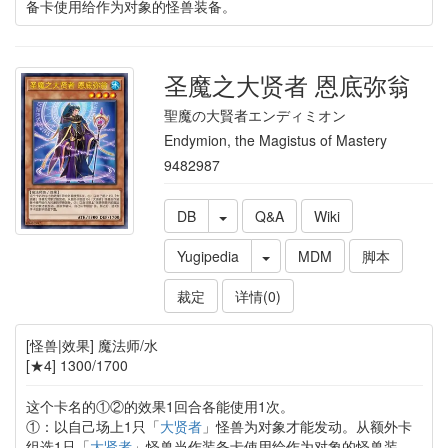
备卡使用给作为对象的怪兽装备。
圣魔之大贤者 恩底弥翁
聖魔の大賢者エンディミオン
Endymion, the Magistus of Mastery
9482987
DB
Q&A
Wiki
Yugipedia
MDM
脚本
裁定
详情(0)
[怪兽|效果] 魔法师/水
[★4] 1300/1700
这个卡名的①②的效果1回合各能使用1次。
①：以自己场上1只「
大贤者
」怪兽为对象才能发动。从额外卡
组选1只「
大贤者
」怪兽当作装备卡使用给作为对象的怪兽装