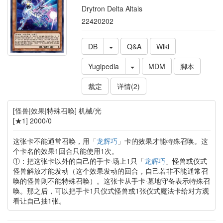
Drytron Delta Altais
22420202
DB
Q&A
Wiki
Yugipedia
MDM
脚本
裁定
详情(2)
[怪兽|效果|特殊召唤] 机械/光
[★1] 2000/0
这张卡不能通常召唤，用「
龙辉巧
」卡的效果才能特殊召唤。这
个卡名的效果1回合只能使用1次。
①：把这张卡以外的自己的手卡·场上1只「
龙辉巧
」怪兽或仪式
怪兽解放才能发动（这个效果发动的回合，自己若非不能通常召
唤的怪兽则不能特殊召唤）。这张卡从手卡·墓地守备表示特殊召
唤。那之后，可以把手卡1只仪式怪兽或1张仪式魔法卡给对方观
看让自己抽1张。