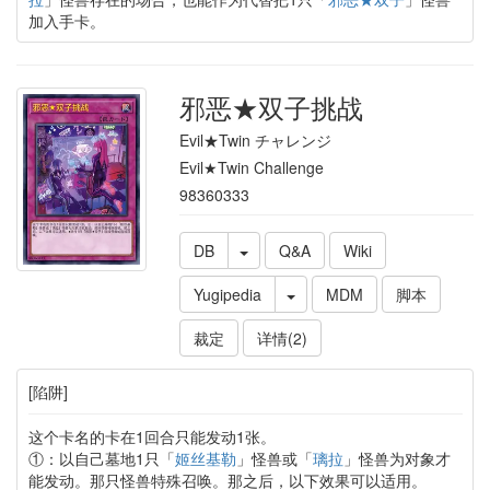
加入手卡。
邪恶★双子挑战
Evil★Twin チャレンジ
Evil★Twin Challenge
98360333
DB
Q&A
Wiki
Yugipedia
MDM
脚本
裁定
详情(2)
[陷阱]
这个卡名的卡在1回合只能发动1张。
①：以自己墓地1只「
姬丝基勒
」怪兽或「
璃拉
」怪兽为对象才
能发动。那只怪兽特殊召唤。那之后，以下效果可以适用。