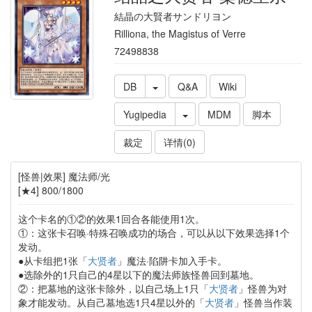
結晶の大賢者サンドリヨン
Rilliona, the Magistus of Verre
72498838
DB
Q&A
Wiki
Yugipedia
MDM
脚本
裁定
详情(0)
[怪兽|效果] 魔法师/光
[★4] 800/1800
这个卡名的①②的效果1回合各能使用1次。
①：这张卡召唤·特殊召唤成功的场合，可以从以下效果选择1个
发动。
●从卡组把1张「
大贤者
」魔法·陷阱卡加入手卡。
●选除外的1只自己的4星以下的魔法师族怪兽回到墓地。
②：把墓地的这张卡除外，以自己场上1只「
大贤者
」怪兽为对
象才能发动。从自己墓地选1只4星以外的「
大贤者
」怪兽当作装