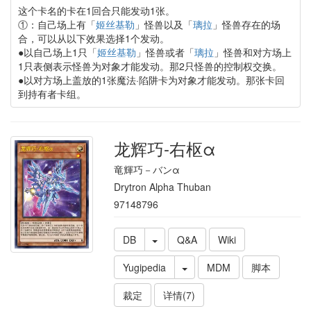
这个卡名的卡在1回合只能发动1张。
①：自己场上有「
姬丝基勒
」怪兽以及「
璃拉
」怪兽存在的场
合，可以从以下效果选择1个发动。
●以自己场上1只「
姬丝基勒
」怪兽或者「
璃拉
」怪兽和对方场上
1只表侧表示怪兽为对象才能发动。那2只怪兽的控制权交换。
●以对方场上盖放的1张魔法·陷阱卡为对象才能发动。那张卡回
到持有者卡组。
龙辉巧-右枢α
竜輝巧－バンα
Drytron Alpha Thuban
97148796
DB
Q&A
Wiki
Yugipedia
MDM
脚本
裁定
详情(7)