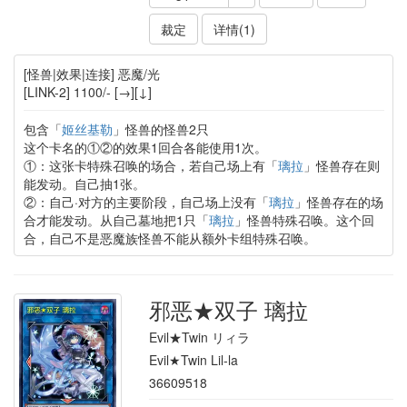
裁定
详情(1)
[怪兽|效果|连接] 恶魔/光
[LINK-2] 1100/- [→][↓]
包含「
姬丝基勒
」怪兽的怪兽2只
这个卡名的①②的效果1回合各能使用1次。
①：这张卡特殊召唤的场合，若自己场上有「
璃拉
」怪兽存在则
能发动。自己抽1张。
②：自己·对方的主要阶段，自己场上没有「
璃拉
」怪兽存在的场
合才能发动。从自己墓地把1只「
璃拉
」怪兽特殊召唤。这个回
合，自己不是恶魔族怪兽不能从额外卡组特殊召唤。
邪恶★双子 璃拉
Evil★Twin リィラ
Evil★Twin Lil-la
36609518