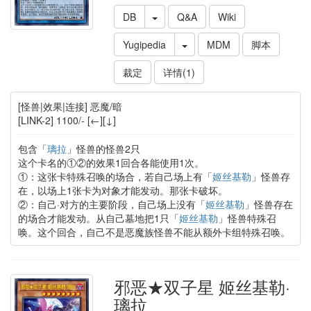
DB
Q&A
Wiki
Yugipedia
MDM
脚本
裁定
详情(1)
[怪兽|效果|连接] 恶魔/暗
[LINK-2] 1100/- [←][↓]
包含「
璃拉
」怪兽的怪兽2只
这个卡名的①②的效果1回合各能使用1次。
①：这张卡特殊召唤的场合，若自己场上有「
姬丝基勒
」怪兽存
在，以场上1张卡为对象才能发动。那张卡破坏。
②：自己·对方的主要阶段，自己场上没有「
姬丝基勒
」怪兽存在
的场合才能发动。从自己墓地把1只「
姬丝基勒
」怪兽特殊召
唤。这个回合，自己不是恶魔族怪兽不能从额外卡组特殊召唤。
邪恶★双子星 姬丝基勒·
璃拉