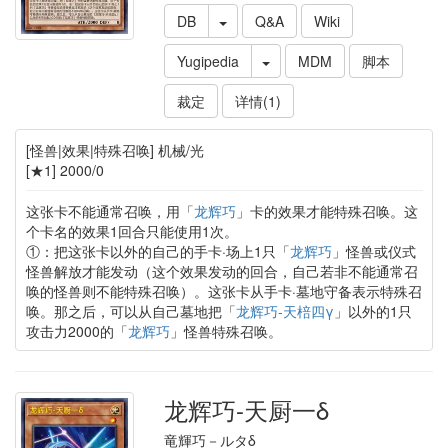
DB
Q&A
Wiki
Yugipedia
MDM
脚本
裁定
详情(1)
[怪兽|效果|特殊召唤] 机械/光
[★1] 2000/0
这张卡不能通常召唤，用「
龙辉巧
」卡的效果才能特殊召唤。这
个卡名的效果1回合只能使用1次。
①：把这张卡以外的自己的手卡·场上1只「
龙辉巧
」怪兽或仪式
怪兽解放才能发动（这个效果发动的回合，自己若非不能通常召
唤的怪兽则不能特殊召唤）。这张卡从手卡·墓地守备表示特殊召
唤。那之后，可以从自己墓地把「
龙辉巧-天棓四γ
」以外的1只
攻击力2000的「
龙辉巧
」怪兽特殊召唤。
龙辉巧-天厨一δ
竜輝巧－ルタδ