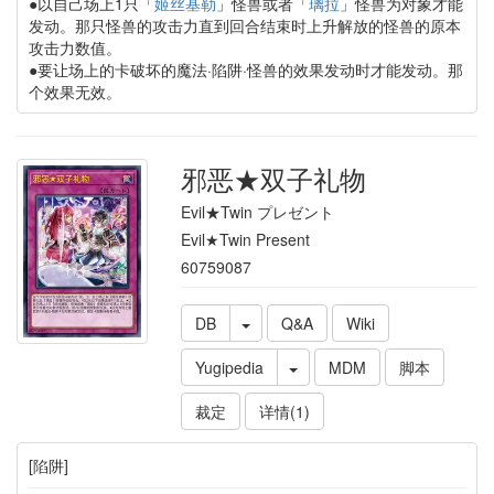
●以自己场上1只「
姬丝基勒
」怪兽或者「
璃拉
」怪兽为对象才能
发动。那只怪兽的攻击力直到回合结束时上升解放的怪兽的原本
攻击力数值。
●要让场上的卡破坏的魔法·陷阱·怪兽的效果发动时才能发动。那
个效果无效。
邪恶★双子礼物
Evil★Twin プレゼント
Evil★Twin Present
60759087
DB
Q&A
Wiki
Yugipedia
MDM
脚本
裁定
详情(1)
[陷阱]