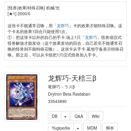
[怪兽|效果|特殊召唤] 机械/光
[★1] 2000/0
这张卡不能通常召唤，用「
龙辉巧
」卡的效果才能特殊召唤。这
个卡名的效果1回合只能使用1次。
①：把这张卡以外的自己的手卡·场上1只「
龙辉巧
」怪兽或仪式
怪兽解放才能发动（这个效果发动的回合，自己若非不能通常召
唤的怪兽则不能特殊召唤）。这张卡从手卡·墓地守备表示特殊召
唤。那之后，可以从卡组把1只仪式怪兽加入手卡。
龙辉巧-天棓三β
竜輝巧－ラスβ
Drytron Beta Rastaban
33543890
DB
Q&A
Wiki
Yugipedia
MDM
脚本