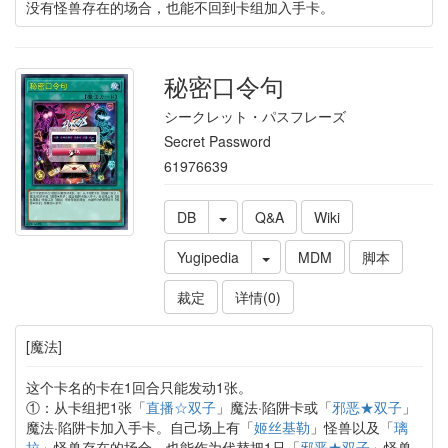
没有怪兽存在的场合，也能不回到卡组加入手卡。
秘密口令句
シークレット・パスフレーズ
Secret Password
61976639
DB
Q&A
Wiki
Yugipedia
MDM
脚本
裁定
详情(0)
[魔法]
这个卡名的卡在1回合只能发动1张。
①：从卡组把1张「
直播☆双子
」魔法·陷阱卡或「
邪恶★双子
」
魔法·陷阱卡加入手卡。自己场上有「
姬丝基勒
」怪兽以及「
璃
拉
」怪兽存在的场合，也能作为代替把1只「
邪恶★双子
」怪兽