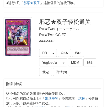
●进行1只「
邪恶★双子
」连接怪兽的连接召唤。
邪恶★双子轻松通关
Evil★Twin イージーゲーム
Evil★Twin GG EZ
34365442
DB
Q&A
Wiki
Yugipedia
MDM
脚本
裁定
详情(3)
[陷阱|永续]
这个卡名的①的效果1回合只能使用1次。
①：可以把自己场上1只「
姬丝基勒
」怪兽或者「
璃拉
」怪兽解
放，从以下效果选择1个发动。