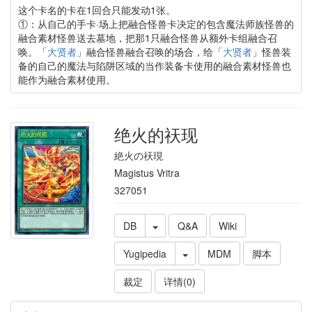
这个卡名的卡在1回合只能发动1张。
①：从自己的手卡·场上把融合怪兽卡决定的包含魔法师族怪兽的
融合素材怪兽送去墓地，把那1只融合怪兽从额外卡组融合召
唤。「
大贤者
」融合怪兽融合召唤的场合，给「
大贤者
」怪兽装
备的自己的魔法与陷阱区域的当作装备卡使用的融合素材怪兽也
能作为融合素材使用。
绝火的祆现
絶火の祆現
Magistus Vritra
327051
DB
Q&A
Wiki
Yugipedia
MDM
脚本
裁定
详情(0)