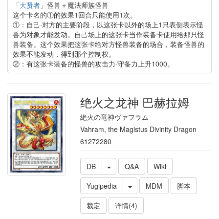
「
大贤者
」怪兽＋魔法师族怪兽
这个卡名的①的效果1回合只能使用1次。
①：自己·对方的主要阶段，以这张卡以外的场上1只表侧表示怪
兽为对象才能发动。自己场上的这张卡当作装备卡使用给那只怪
兽装备。这个效果把这张卡给对方怪兽装备的场合，装备怪兽的
效果不能发动，得到那个控制权。
②：有这张卡装备的怪兽的攻击力·守备力上升1000。
绝火之龙神 巴赫拉姆
絶火の竜神ヴァフラム
Vahram, the Magistus Divinity Dragon
61272280
DB
Q&A
Wiki
Yugipedia
MDM
脚本
裁定
详情(4)