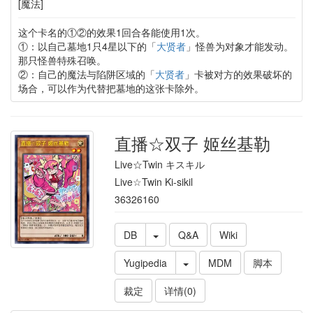
[魔法]
这个卡名的①②的效果1回合各能使用1次。
①：以自己墓地1只4星以下的「
大贤者
」怪兽为对象才能发动。
那只怪兽特殊召唤。
②：自己的魔法与陷阱区域的「
大贤者
」卡被对方的效果破坏的
场合，可以作为代替把墓地的这张卡除外。
直播☆双子 姬丝基勒
Live☆Twin キスキル
Live☆Twin Ki-sikil
36326160
DB
Q&A
Wiki
Yugipedia
MDM
脚本
裁定
详情(0)