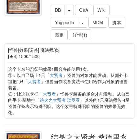
DB
Q&A
Wiki
Yugipedia
MDM
脚本
裁定
详情(1)
[怪兽|效果|调整] 魔法师/炎
[★4] 1500/1500
这个卡名的①②的效果1回合各能使用1次。
①：以自己场上1只「
大贤者
」怪兽为对象才能发动。从额外卡
组把1只「
大贤者
」怪兽当作装备魔法卡使用给作为对象的怪兽
装备。
②：让这张卡把「
大贤者
」怪兽卡装备的场合才能发动。从自己
的手卡·墓地把「
绝火之大贤者 琐罗亚
」以外的1只魔法师族·4星
怪兽守备表示特殊召唤。这个效果特殊召唤的怪兽的效果无效
化。
结晶之大贤者 桑德里永