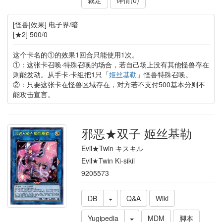
裁定
详情(0)
[怪兽|效果] 电子界/暗
[★2] 500/0
这个卡名的①的效果1回合只能使用1次。
①：这张卡召唤·特殊召唤的场合，若自己场上没有其他怪兽存在
则能发动。从手卡·卡组把1只「
姬丝基勒
」怪兽特殊召唤。
②：只要这张卡在怪兽区域存在，对方若不支付500基本分则不
能攻击宣言。
邪恶★双子 姬丝基勒
Evil★Twin キスキル
Evil★Twin Ki-sikil
9205573
DB
Q&A
Wiki
Yugipedia
MDM
脚本