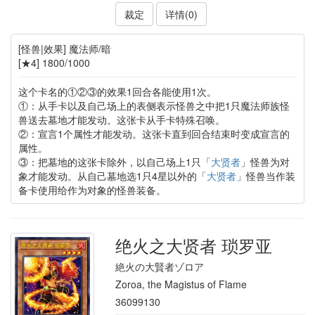
裁定
详情(0)
[怪兽|效果] 魔法师/暗
[★4] 1800/1000
这个卡名的①②③的效果1回合各能使用1次。
①：从手卡以及自己场上的表侧表示怪兽之中把1只魔法师族怪
兽送去墓地才能发动。这张卡从手卡特殊召唤。
②：宣言1个属性才能发动。这张卡直到回合结束时变成宣言的
属性。
③：把墓地的这张卡除外，以自己场上1只「
大贤者
」怪兽为对
象才能发动。从自己墓地选1只4星以外的「
大贤者
」怪兽当作装
备卡使用给作为对象的怪兽装备。
绝火之大贤者 琐罗亚
絶火の大賢者ゾロア
Zoroa, the Magistus of Flame
36099130