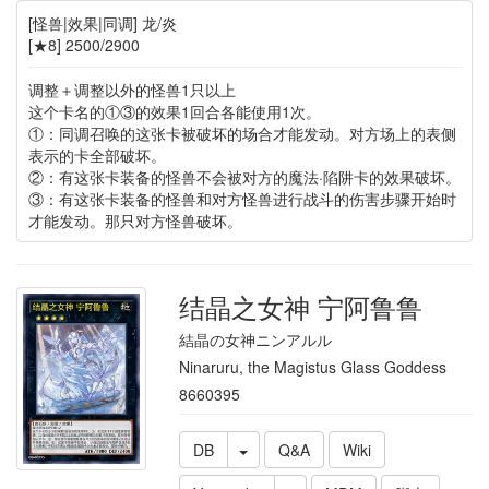
[怪兽|效果|同调] 龙/炎
[★8] 2500/2900
调整＋调整以外的怪兽1只以上
这个卡名的①③的效果1回合各能使用1次。
①：同调召唤的这张卡被破坏的场合才能发动。对方场上的表侧
表示的卡全部破坏。
②：有这张卡装备的怪兽不会被对方的魔法·陷阱卡的效果破坏。
③：有这张卡装备的怪兽和对方怪兽进行战斗的伤害步骤开始时
才能发动。那只对方怪兽破坏。
结晶之女神 宁阿鲁鲁
結晶の女神ニンアルル
Ninaruru, the Magistus Glass Goddess
8660395
DB
Q&A
Wiki