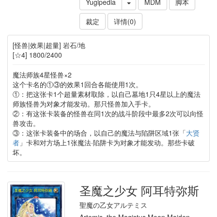
Yugipedia
MDM
脚本
裁定
详情(0)
[怪兽|效果|超量] 岩石/地
[☆4] 1800/2400
魔法师族4星怪兽×2
这个卡名的①③的效果1回合各能使用1次。
①：把这张卡1个超量素材取除，以自己墓地1只4星以上的魔法
师族怪兽为对象才能发动。那只怪兽加入手卡。
②：有这张卡装备的怪兽在同1次的战斗阶段中最多2次可以向怪
兽攻击。
③：这张卡装备中的场合，以自己的魔法与陷阱区域1张「
大贤
者
」卡和对方场上1张魔法·陷阱卡为对象才能发动。那些卡破
坏。
圣魔之少女 阿耳特弥斯
聖魔の乙女アルテミス