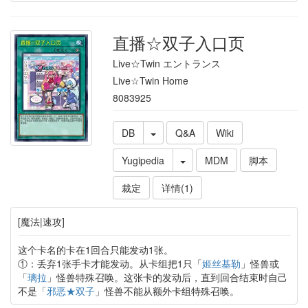
直播☆双子入口页
Live☆Twin エントランス
Live☆Twin Home
8083925
DB
Q&A
Wiki
Yugipedia
MDM
脚本
裁定
详情(1)
[魔法|速攻]
这个卡名的卡在1回合只能发动1张。
①：丢弃1张手卡才能发动。从卡组把1只「
姬丝基勒
」怪兽或
「
璃拉
」怪兽特殊召唤。这张卡的发动后，直到回合结束时自己
不是「
邪恶★双子
」怪兽不能从额外卡组特殊召唤。