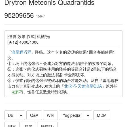
Drytron Meteonis Quadrantids
95209656
15641
[怪兽|效果|仪式] 机械/光
[★12] 4000/4000
「
流星辉巧群
」降临。这个卡名的②③的效果1回合各能使用1
次。
①：场上的这张卡不会成为对方的魔法·陷阱卡的效果的对象。
②：这张卡的仪式召唤使用的怪兽的等级合计是2星以下的场合
才能发动。对方场上的魔法·陷阱卡全部破坏。
③：仪式召唤的这张卡被破坏的场合才能发动。从自己墓地选攻
击力合计直到变成4000为止的「
龙仪巧-天龙流星QUA
」以外的
「
龙辉巧
」怪兽任意数量特殊召唤。
DB
Q&A
Wiki
Yugipedia
MDM
脚本
裁定
详情(3)