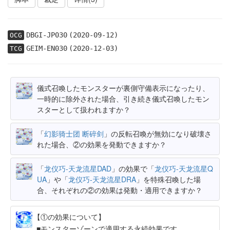
DBGI-JP030
(2020-09-12)
OCG
GEIM-EN030
(2020-12-03)
TCG
儀式召喚したモンスターが裏側守備表示になったり、
一時的に除外された場合、引き続き儀式召喚したモン
スターとして扱われますか？
「
幻影骑士团 断碎剑
」の反転召喚が無効になり破壊さ
れた場合、②の効果を発動できますか？
「
龙仪巧-天龙流星DAD
」の効果で「
龙仪巧-天龙流星Q
UA
」や「
龙仪巧-天龙流星DRA
」を特殊召喚した場
合、それぞれの②の効果は発動・適用できますか？
【①の効果について】
モンスターゾーンで適用する永続効果です。