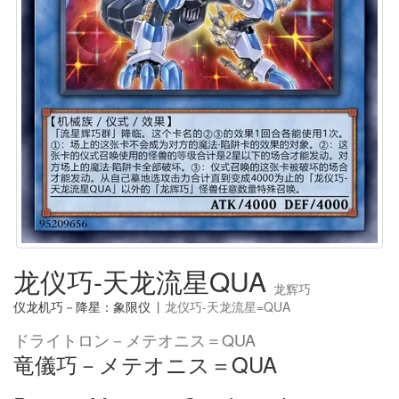
龙仪巧-天龙流星QUA
龙辉巧
仪龙机巧－降星：象限仪
|
龙仪巧-天龙流星=QUA
ドライトロン－メテオニス＝QUA
竜儀巧－メテオニス＝QUA