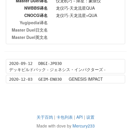
Master Duel译名
仪龙机巧－降星：象限仪
NWBBS译名
龙仪巧-天龙流星QUA
CNOCG译名
龙仪巧-天龙流星=QUA
Yugipedia译名
Master Duel日文名
Master Duel英文名
2020-09-12
DBGI-JP030
デッキビルドパック - ジェネシス・インパクターズ -
GENESIS IMPACT
2020-12-03
GEIM-EN030
关于百鸽
|
卡包列表
|
API
|
设置
Made with dove by
Mercury233