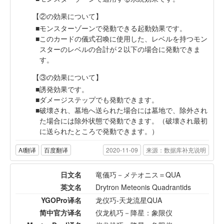
【②の効果について】
モンスターゾーンで発動できる起動効果です。
このカードの儀式召喚に使用した、レベルを持つモン
スターのレベルの合計が２以下の場合に発動できま
す。
【③の効果について】
誘発効果です。
ダメージステップでも発動できます。
破壊され、墓地へ送られた場合には墓地で、除外され
た場合には除外状態で発動できます。（破壊され最初
に送られたところで発動できます。）
AI翻译
百度翻译
2020-11-09
来源：数据库补充说明
日文名
竜儀巧－メテオニス＝QUA
英文名
Drytron Meteonis Quadrantids
YGOPro译名
龙仪巧-天龙流星QUA
简中官方译名
仪龙机巧－降星：象限仪