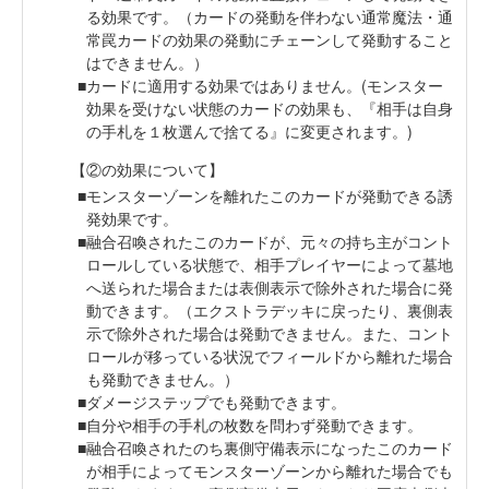
る効果です。（カードの発動を伴わない通常魔法・通
常罠カードの効果の発動にチェーンして発動すること
はできません。）
カードに適用する効果ではありません。(モンスター
効果を受けない状態のカードの効果も、『相手は自身
の手札を１枚選んで捨てる』に変更されます。)
【②の効果について】
モンスターゾーンを離れたこのカードが発動できる誘
発効果です。
融合召喚されたこのカードが、元々の持ち主がコント
ロールしている状態で、相手プレイヤーによって墓地
へ送られた場合または表側表示で除外された場合に発
動できます。（エクストラデッキに戻ったり、裏側表
示で除外された場合は発動できません。また、コント
ロールが移っている状況でフィールドから離れた場合
も発動できません。）
ダメージステップでも発動できます。
自分や相手の手札の枚数を問わず発動できます。
融合召喚されたのち裏側守備表示になったこのカード
が相手によってモンスターゾーンから離れた場合でも