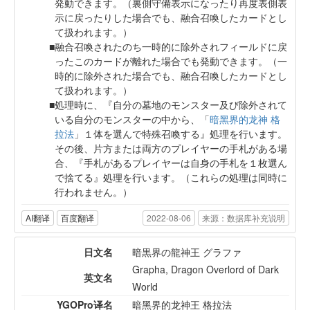
発動できます。（裏側守備表示になったり再度表側表
示に戻ったりした場合でも、融合召喚したカードとし
て扱われます。）
融合召喚されたのち一時的に除外されフィールドに戻
ったこのカードが離れた場合でも発動できます。（一
時的に除外された場合でも、融合召喚したカードとし
て扱われます。）
処理時に、『自分の墓地のモンスター及び除外されて
いる自分のモンスターの中から、「
暗黑界的龙神 格
拉法
」１体を選んで特殊召喚する』処理を行います。
その後、片方または両方のプレイヤーの手札がある場
合、『手札があるプレイヤーは自身の手札を１枚選ん
で捨てる』処理を行います。（これらの処理は同時に
行われません。）
AI翻译
百度翻译
2022-08-06
来源：数据库补充说明
日文名
暗黒界の龍神王 グラファ
Grapha, Dragon Overlord of Dark
英文名
World
YGOPro译名
暗黑界的龙神王 格拉法