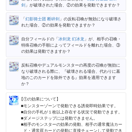
剑
」が破壊された場合、②の効果を発動できますか？
「
幻影骑士团 断碎剑
」の反転召喚が無効になり破壊さ
れた場合、②の効果を発動できますか？
自分フィールドの「
冰剑龙 幻冰龙
」が、相手の召喚・
特殊召喚の手順によってフィールドを離れた場合、③
の効果は発動できますか？
反転召喚やデュアルモンスターの再度の召喚が無効に
なり破壊される際に、『破壊される場合、代わりに墓
地のこのカードを除外できる』効果を適用できます
か？
【①の効果について】
モンスターゾーンで発動できる誘発即時効果です。
自分の手札が１枚以上存在する状況で発動できます。
ダメージステップには発動できません。
相手のモンスターの効果の発動、相手の通常魔法カー
ド・通常罠カードの発動に直接チェーンして発動でき