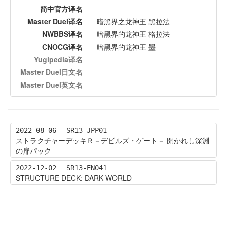
简中官方译名
Master Duel译名
暗黑界之龙神王 黑拉法
NWBBS译名
暗黑界的龙神王 格拉法
CNOCG译名
暗黑界的龙神王 墨
Yugipedia译名
Master Duel日文名
Master Duel英文名
2022-08-06
SR13-JPP01
ストラクチャーデッキＲ－デビルズ・ゲート－ 開かれし深淵
の扉パック
2022-12-02
SR13-EN041
STRUCTURE DECK: DARK WORLD