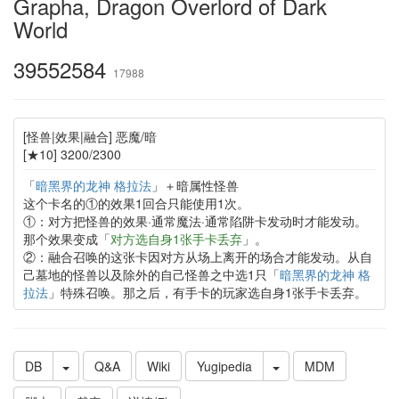
Grapha, Dragon Overlord of Dark
World
39552584
17988
[怪兽|效果|融合] 恶魔/暗
[★10] 3200/2300
「
暗黑界的龙神 格拉法
」＋暗属性怪兽
这个卡名的①的效果1回合只能使用1次。
①：对方把怪兽的效果·通常魔法·通常陷阱卡发动时才能发动。
那个效果变成「
对方选自身1张手卡丢弃
」。
②：融合召唤的这张卡因对方从场上离开的场合才能发动。从自
己墓地的怪兽以及除外的自己怪兽之中选1只「
暗黑界的龙神 格
拉法
」特殊召唤。那之后，有手卡的玩家选自身1张手卡丢弃。
DB
Q&A
Wiki
Yugipedia
MDM