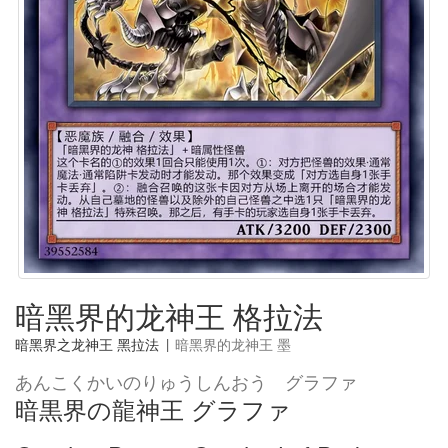
暗黑界的龙神王 格拉法
暗黑界之龙神王 黑拉法
|
暗黑界的龙神王 墨
あんこくかいのりゅうしんおう グラファ
暗黒界の龍神王 グラファ