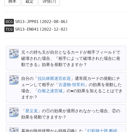
脚本
裁定
详情(7)
SR13-JPP01
(2022-08-06)
OCG
SR13-EN041
(2022-12-02)
TCG
元々の持ち主が自分となるカードが相手フィールドで
破壊された場合、『相手によって破壊された場合に発
動できる』効果を発動できますか？
自分の「
拉比林斯迷宫欢迎
」通常罠カードの発動にチ
ェーンして相手が「
古遗物-恒常剑
」の効果を発動した
場合、「
白银之迷宫城
」の●の効果を加えることはでき
ますか？
「
星尘龙
」の①の効果が適用されなかった場合、②の
効果を発動できますか？
墓地や除外状態から特殊召喚した「
幻影骑士团 断碎