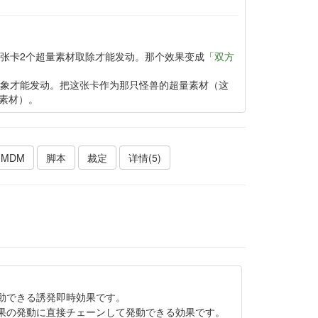
这张卡2个超量素材取除才能发动。那个效果变成「
双方
象才能发动。把这张卡作为那只怪兽的超量素材（这
素材）。
MDM
脚本
裁定
详情(5)
動できる誘発即時効果です。
果の発動に直接チェーンして発動できる効果です。