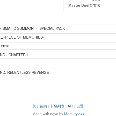
Master Duel英文名
RISMATIC SUMMON － SPECIAL PACK
LE -PIECE OF MEMORIES-
2018
ND - CHAPTER 1
END: RELENTLESS REVENGE
关于百鸽
|
卡包列表
|
API
|
设置
Made with dove by
Mercury233