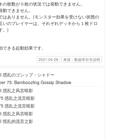
キの枚数が０枚の状況では発動できません。
発動できません。
ではありません。(モンスター効果を受けない状態の
互いのプレイヤーは、それぞれデッキから１枚ドロ
す。)
動できる起動効果です。
2021-04-28
来源：数据库补充说明
.75 惑乱のゴシップ・シャドー
er 75: Bamboozling Gossip Shadow
75 惑乱之风言暗影
75 惑乱之流言暗影
75 惑乱之流言暗影
75 惑乱之风言暗影
75 慌乱的流言之影