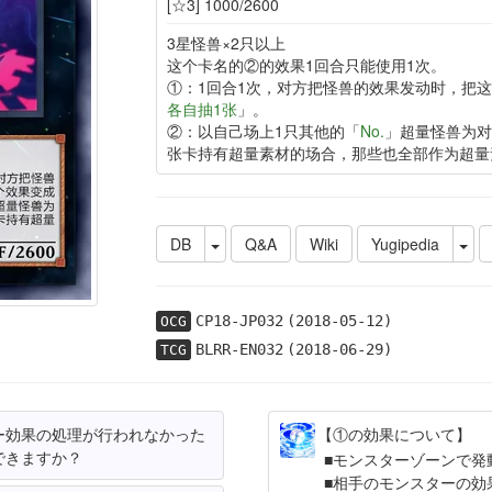
[☆3] 1000/2600
3星怪兽×2只以上
这个卡名的②的效果1回合只能使用1次。
①：1回合1次，对方把怪兽的效果发动时，把
各自抽1张
」。
②：以自己场上1只其他的「
No.
」超量怪兽为对
张卡持有超量素材的场合，那些也全部作为超量
DB
Q&A
Wiki
Yugipedia
CP18-JP032
(2018-05-12)
OCG
BLRR-EN032
(2018-06-29)
TCG
ー効果の処理が行われなかった
【①の効果について】
できますか？
モンスターゾーンで発
相手のモンスターの効