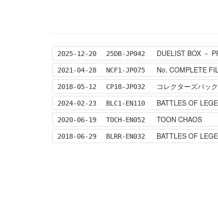
DUELIST BOX － P
2025-12-20
25DB-JP042
No. COMPLETE FI
2021-04-28
NCF1-JP075
コレクターズパック 
2018-05-12
CP18-JP032
BATTLES OF LEGE
2024-02-23
BLC1-EN110
TOON CHAOS
2020-06-19
TOCH-EN052
BATTLES OF LEG
2018-06-29
BLRR-EN032