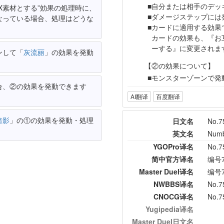
自分または相手のデッ
X素材とする”効果の処理時に、
ダメージステップには
なっている場合、処理はどうな
カードに適用する効果
カードの効果も、『お
ーする』に変更されま
ンして「
灰流丽
」の効果を発動
【②の効果について】
モンスターゾーンで発
合、②の効果を発動できます
AI翻译
百度翻译
暗影
」の①の効果を発動・処理
日文名
No
英文名
Numb
YGOPro译名
No.
简中官方译名
编号
Master Duel译名
编号
NWBBS译名
No.
CNOCG译名
No.
Yugipedia译名
Master Duel日文名