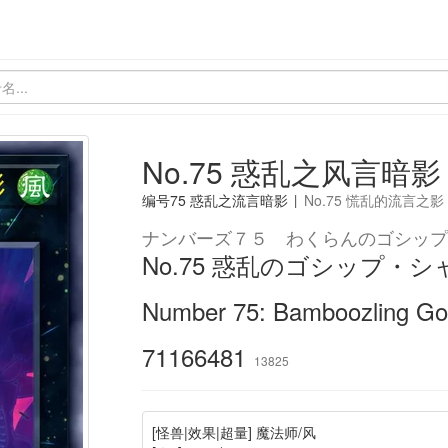
No.75 惑乱之风言暗影
编号75 惑乱之流言暗影
|
No.75 慌乱的流言之影
ナンバーズ７５ わくらんのゴシップ
No.75 惑乱のゴシップ・シ
Number 75: Bamboozling Go
71166481
13825
[怪兽|效果|超量] 魔法师/风