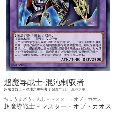
超魔导战士-混沌制驭者
超魔导战士－混沌之主宰者
|
超魔导戦士-混沌之主
ちょうまどうせんし－マスター・オブ・カオス
超魔導戦士－マスター・オブ・カオス