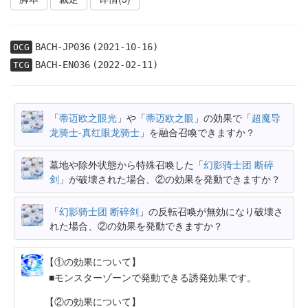
BACH-JP036
(2021-10-16)
OCG
BACH-EN036
(2022-02-11)
TCG
「
蒂迈欧之眼光
」や「
蒂迈欧之眼
」の効果で「
超魔导
龙骑士-真红眼龙骑士
」を融合召喚できますか？
墓地や除外状態から特殊召喚した「
幻影骑士团 断碎
剑
」が破壊された場合、②の効果を発動できますか？
「
幻影骑士团 断碎剑
」の反転召喚が無効になり破壊さ
れた場合、②の効果を発動できますか？
【①の効果について】
モンスターゾーンで発動できる誘発効果です。
【②の効果について】