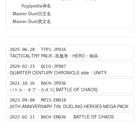
Yugipedia译名
Master Duel日文名
Master Duel英文名
2025-06-28
TTP1-JP016
TACTICAL-TRY PACK -黒魔導・HERO・御巫-
2024-02-23
QCCU-JP007
QUARTER CENTURY CHRONICLE side：UNITY
2021-10-16
BACH-JP036
バトル・オブ・カオス[ BATTLE OF CHAOS]
2023-09-08
MP23-EN018
25TH ANNIVERSARY TIN: DUELING HEROES MEGA PACK
BATTLE OF CHAOS
2022-02-11
BACH-EN036