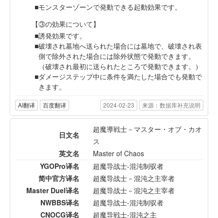
モンスターゾーンで発動できる起動効果です。
【③の効果について】
誘発効果です。
破壊され墓地へ送られた場合には墓地で、破壊され表
側で除外された場合には除外状態で発動できます。
（破壊され最初に送られたところで発動できます。）
ダメージステップ中に条件を満たした場合でも発動で
きます。
AI翻译
百度翻译
2024-02-23
来源：数据库补充说明
超魔導戦士－マスター・オブ・カオ
日文名
ス
英文名
Master of Chaos
YGOPro译名
超魔导战士-混沌制驭者
简中官方译名
超魔导战士－混沌之主宰者
Master Duel译名
超魔导战士－混沌之主宰者
NWBBS译名
超魔导战士-混沌制驭者
CNOCG译名
超魔导戦士-混沌之主