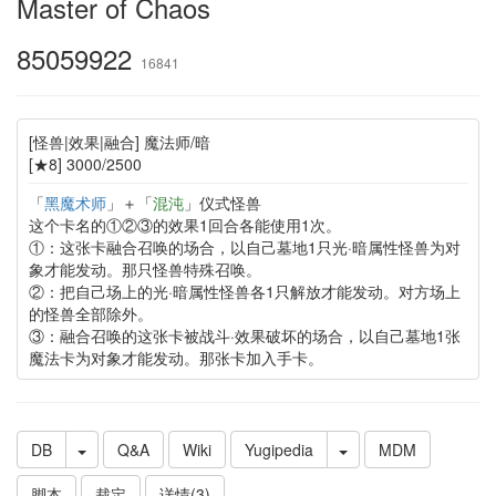
Master of Chaos
85059922
16841
[怪兽|效果|融合] 魔法师/暗
[★8] 3000/2500
「
黑魔术师
」＋「
混沌
」仪式怪兽
这个卡名的①②③的效果1回合各能使用1次。
①：这张卡融合召唤的场合，以自己墓地1只光·暗属性怪兽为对
象才能发动。那只怪兽特殊召唤。
②：把自己场上的光·暗属性怪兽各1只解放才能发动。对方场上
的怪兽全部除外。
③：融合召唤的这张卡被战斗·效果破坏的场合，以自己墓地1张
魔法卡为对象才能发动。那张卡加入手卡。
DB
Q&A
Wiki
Yugipedia
MDM
脚本
裁定
详情(3)