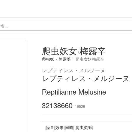
爬虫妖女·梅露辛
爬虫妖・美露莘
|
爬虫女妖梅露辛
レプティレス・メルジーヌ
レプティレス・メルジーヌ
Reptilianne Melusine
32138660
16529
[怪兽|效果|同调] 爬虫类/暗