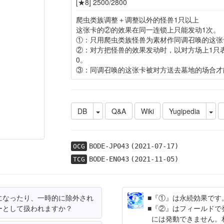
[★8] 2500/2800
爬虫类族调整＋调整以外的怪兽1只以上
这张卡的②的效果在同一连锁上只能发动1次。
①：只用爬虫类族怪兽为素材作同调召唤的这张
②：对方把怪兽的效果发动时，以对方场上1只
0。
③：同调召唤的这张卡被对方送去墓地的场合才
DB
Q&A
Wiki
Yugipedia
BODE-JP043
(2021-07-17)
OCG
BODE-EN043
(2021-11-05)
TCG
になったり、一時的に除外され
『①』は永続効果です
ーとして扱われますか？
『②』はフィールドで
には発動できません。