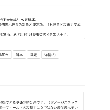
卡不会被战斗·效果破坏。
表侧表示怪兽为对象才能发动。那只怪兽的攻击力变成
能发动。从卡组把1只爬虫类族怪兽加入手卡。
MDM
脚本
裁定
详情(3)
。
発動できる誘発即時効果です。（ダメージステップ
相手フィールドの攻撃力は０ではない表側表示モン