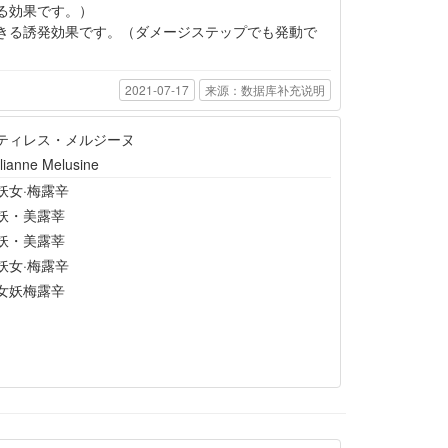
る効果です。）
きる誘発効果です。（ダメージステップでも発動で
2021-07-17
来源：数据库补充说明
ティレス・メルジーヌ
lianne Melusine
妖女·梅露辛
妖・美露莘
妖・美露莘
妖女·梅露辛
女妖梅露辛