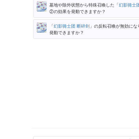
墓地や除外状態から特殊召喚した「
幻影骑士团
②の効果を発動できますか？
「
幻影骑士团 断碎剑
」の反転召喚が無効にな
発動できますか？