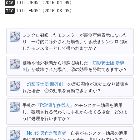
TDIL-JP051
(2016-04-09)
OCG
TDIL-EN051
(2016-08-05)
TCG
シンクロ召喚したモンスターが裏側守備表示になった
り、一時的に除外された場合、引き続きシンクロ召喚
したモンスターとして扱われますか？
墓地や除外状態から特殊召喚した「
幻影骑士团 断碎
剑
」が破壊された場合、②の効果を発動できますか？
「
幻影骑士团 断碎剑
」の反転召喚が無効になり破壊さ
れた場合、②の効果を発動できますか？
手札の「
PSY骨架多线人
」のモンスター効果を適用
し、破壊される代わりに手札から捨てる場合、どのよ
うに処理を行いますか？
「
No.45 灭亡之预言者
」自身がモンスター効果の適用
後に裏側守備表示になった場合、適用されているモン