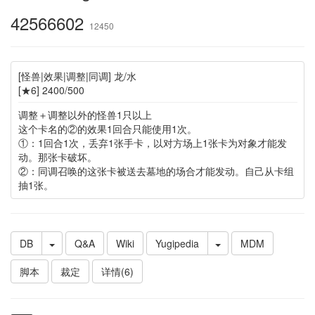
42566602
12450
[怪兽|效果|调整|同调] 龙/水
[★6] 2400/500
调整＋调整以外的怪兽1只以上
这个卡名的②的效果1回合只能使用1次。
①：1回合1次，丢弃1张手卡，以对方场上1张卡为对象才能发
动。那张卡破坏。
②：同调召唤的这张卡被送去墓地的场合才能发动。自己从卡组
抽1张。
DB
Q&A
Wiki
Yugipedia
MDM
脚本
裁定
详情(6)