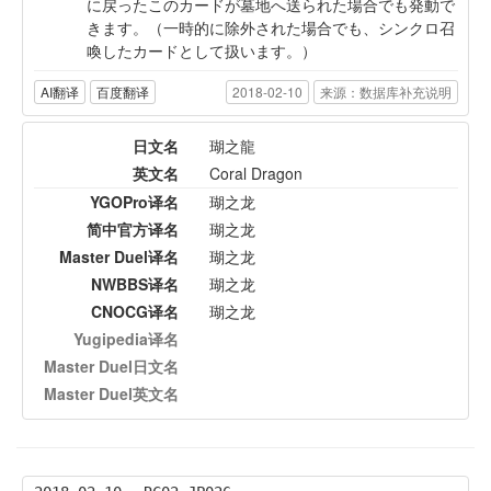
に戻ったこのカードが墓地へ送られた場合でも発動で
きます。（一時的に除外された場合でも、シンクロ召
喚したカードとして扱います。）
AI翻译
百度翻译
2018-02-10
来源：数据库补充说明
日文名
瑚之龍
英文名
Coral Dragon
YGOPro译名
瑚之龙
简中官方译名
瑚之龙
Master Duel译名
瑚之龙
NWBBS译名
瑚之龙
CNOCG译名
瑚之龙
Yugipedia译名
Master Duel日文名
Master Duel英文名