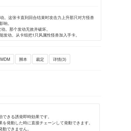
发动。这张卡直到回合结束时攻击力上升那只对方怪兽
影响。
发动。那个发动无效并破坏。
能发动。从卡组把1只风属性怪兽加入手卡。
MDM
脚本
裁定
详情(3)
動できる誘発即時効果です。
果を発動した時に直接チェーンして発動できます。
発動できません。