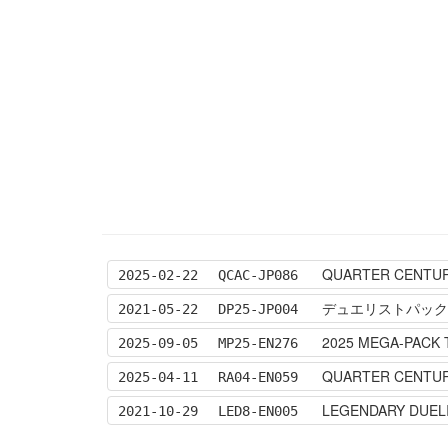
QUARTER CENTUR
2025-02-22
QCAC-JP086
デュエリストパック
2021-05-22
DP25-JP004
2025 MEGA-PACK 
2025-09-05
MP25-EN276
QUARTER CENTU
2025-04-11
RA04-EN059
LEGENDARY DUEL
2021-10-29
LED8-EN005