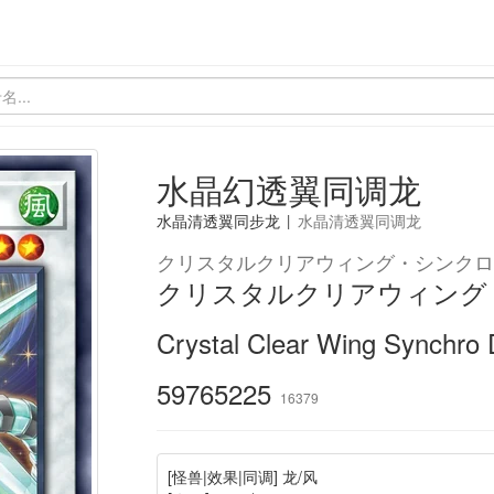
水晶幻透翼同调龙
水晶清透翼同步龙
|
水晶清透翼同调龙
クリスタルクリアウィング・シンクロ
クリスタルクリアウィング
Crystal Clear Wing Synchro
59765225
16379
[怪兽|效果|同调] 龙/风