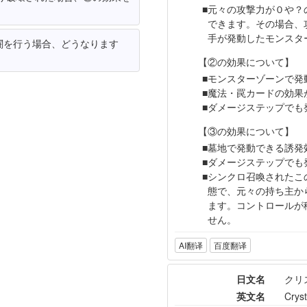
元々の攻撃力が０や？
できます。その場合、
手が発動したモンスタ
闘を行う場合、どうなります
【②の効果について】
モンスターゾーンで発
魔法・罠カードの効果
ダメージステップでも
【③の効果について】
墓地で発動できる誘発
ダメージステップでも
シンクロ召喚されたこ
態で、元々の持ち主か
ます。コントロールが
せん。
AI翻译
百度翻译
日文名
クリ
英文名
Crys