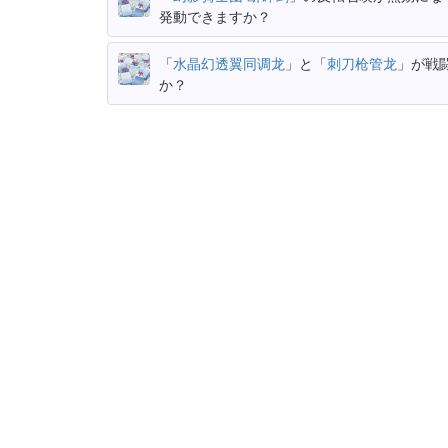
発動できますか？
「
水晶幻透翼同调龙
」と「
刺刀枪管龙
」が戦
か？