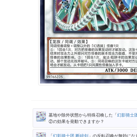
墓地や除外状態から特殊召喚した「
幻影骑士团
②の効果を発動できますか？
「
幻影骑士团 断碎剑
」の反転召喚が無効にな