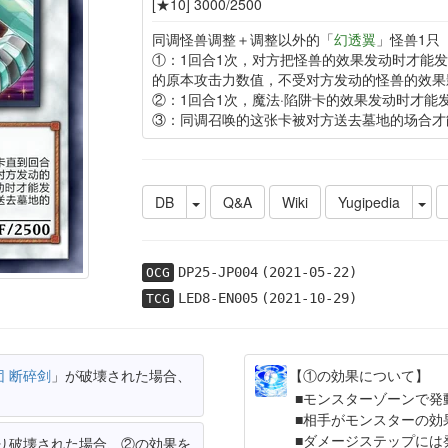
[★10] 3000/2500
同调怪兽调整＋调整以外的「
幻透翼
」怪兽1只
①：1回合1次，对方把怪兽的效果发动时才能
的原本攻击力数值，不受对方发动的怪兽的效果
②：1回合1次，魔法·陷阱卡的效果发动时才能
③：同调召唤的这张卡被对方送去墓地的场合才
DB
Q&A
Wiki
Yugipedia
DP25-JP004
(2021-05-22)
OCG
LED8-EN005
(2021-10-29)
TCG
 断碎剑
」が破壊された場合、
【①の効果について】
モンスターゾーンで発
相手がモンスターの効
ダメージステップには
り破壊された場合、②の効果を