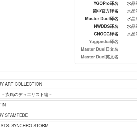
YGOPro译名
水晶
简中官方译名
水晶
Master Duel译名
水晶
NWBBS译名
水晶
CNOCG译名
水晶
Yugipedia译名
Master Duel日文名
Master Duel英文名
Y ART COLLECTION
 －疾風のデュエリスト編－
TIN
RY STAMPEDE
ISTS: SYNCHRO STORM