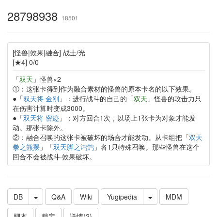
28798938
18501
[怪兽|效果|融合] 战士/光
[★4] 0/0
「
双天
」怪兽×2
①：这张卡得到作为融合素材的怪兽的原本卡名的以下效果。
●「
双天将 金刚
」：进行战斗的自己的「
双天
」怪兽的攻击力只
在伤害计算时变成3000。
●「
双天将 密迹
」：对方回合1次，以场上1张卡为对象才能发
动。那张卡除外。
②：融合召唤的这张卡被破坏的场合才能发动。从卡组把「
双天
拳之熊罴
」「
双天脚之鸿鹄
」各1只特殊召唤。那些怪兽在这个
回合不会被战斗·效果破坏。
DB
Q&A
Wiki
Yugipedia
MDM
脚本
裁定
详情(2)