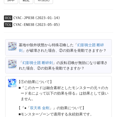
CYAC-JP038
(2023-01-14)
OCG
CYAC-EN038
(2023-05-05)
TCG
墓地や除外状態から特殊召喚した「
幻影骑士团 断碎
剑
」が破壊された場合、②の効果を発動できますか？
「
幻影骑士团 断碎剑
」の反転召喚が無効になり破壊さ
れた場合、②の効果を発動できますか？
【①の効果について】
『このカードは融合素材としたモンスターの元々のカ
ード名によって以下の効果を得る』は効果として扱い
ません。
【『●「
双天将 金刚
」』の効果について】
モンスターゾーンで適用する永続効果です。