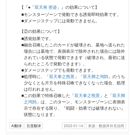
【『●「
双天将 密迹
」』の効果について】
モンスターゾーンで発動できる誘発即時効果です。
ダメージステップには発動できません。
【②の効果について】
誘発効果です。
融合召喚したこのカードが破壊され、墓地へ送られた
場合には墓地で、表側表示で除外された場合には除外
されている状態で発動できます（破壊され、最初に送
られたところで発動できます）。
ダメージステップでも発動できます。
処理時に、「
双天拳之熊罴
」「
双天脚之鸿鹄
」のうち
少なくとも片方を特殊召喚できなくなった場合、処理
は行われません。
この効果で特殊召喚した「
双天拳之熊罴
」と「
双天脚
之鸿鹄
」は、このターン、モンスターゾーンに表側表
示で存在する限り、『戦闘・効果では破壊されない』
状態になります。
AI翻译
百度翻译
2023-01-14
来源：数据库补充说明