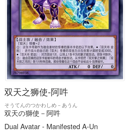
双天之狮使-阿吽
そうてんのつかわしめ－あうん
双天の獅使－阿吽
Dual Avatar - Manifested A-Un