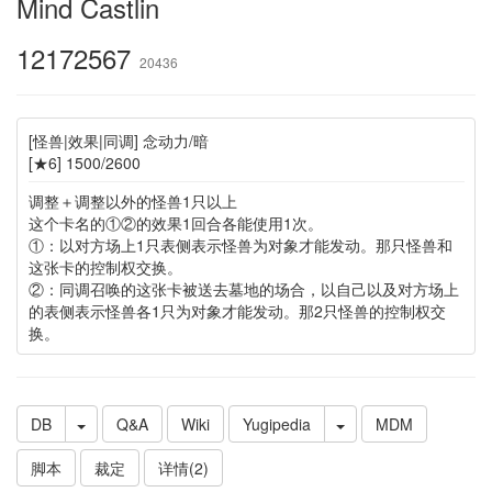
Mind Castlin
12172567
20436
[怪兽|效果|同调] 念动力/暗
[★6] 1500/2600
调整＋调整以外的怪兽1只以上
这个卡名的①②的效果1回合各能使用1次。
①：以对方场上1只表侧表示怪兽为对象才能发动。那只怪兽和
这张卡的控制权交换。
②：同调召唤的这张卡被送去墓地的场合，以自己以及对方场上
的表侧表示怪兽各1只为对象才能发动。那2只怪兽的控制权交
换。
DB
Q&A
Wiki
Yugipedia
MDM
脚本
裁定
详情(2)