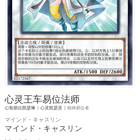
心灵王车易位法师
心智易位凯瑟琳
|
心灵凯瑟灵
|
精神易位者
マインド・キャスリン
マインド・キャスリン