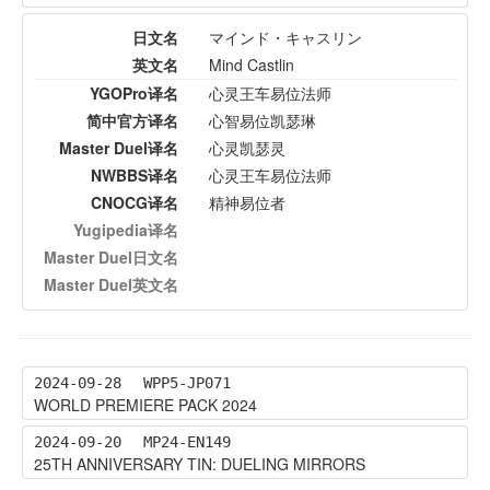
日文名
マインド・キャスリン
英文名
Mind Castlin
YGOPro译名
心灵王车易位法师
简中官方译名
心智易位凯瑟琳
Master Duel译名
心灵凯瑟灵
NWBBS译名
心灵王车易位法师
CNOCG译名
精神易位者
Yugipedia译名
Master Duel日文名
Master Duel英文名
2024-09-28
WPP5-JP071
WORLD PREMIERE PACK 2024
2024-09-20
MP24-EN149
25TH ANNIVERSARY TIN: DUELING MIRRORS