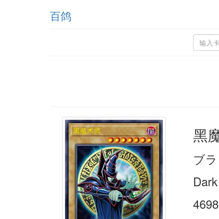
百鸽
黑
ブラ
Dark
4698