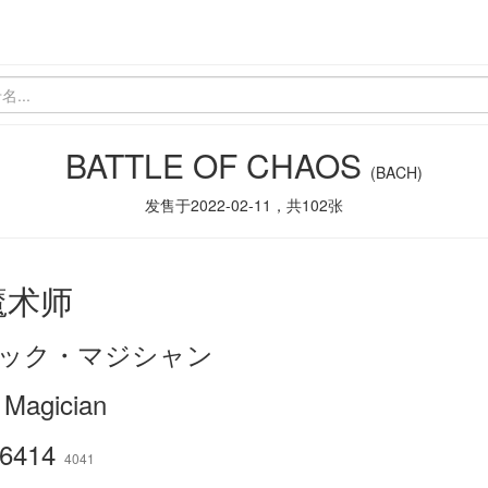
BATTLE OF CHAOS
(BACH)
发售于
2022-02-11
，共
102
张
魔术师
ック・マジシャン
 Magician
6414
4041