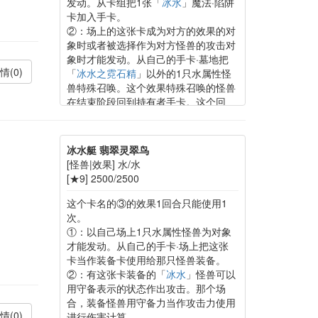
发动。从卡组把1张「
冰水
」魔法·陷阱
卡加入手卡。
②：场上的这张卡成为对方的效果的对
象时或者被选择作为对方怪兽的攻击对
象时才能发动。从自己的手卡·墓地把
情(0)
「
冰水之霓石精
」以外的1只水属性怪
兽特殊召唤。这个效果特殊召唤的怪兽
在结束阶段回到持有者手卡。这个回
合，这张卡只有1次不会被战斗·效果破
坏。
冰水艇 翡翠灵翠鸟
[怪兽|效果] 水/水
[★9] 2500/2500
这个卡名的③的效果1回合只能使用1
次。
①：以自己场上1只水属性怪兽为对象
才能发动。从自己的手卡·场上把这张
卡当作装备卡使用给那只怪兽装备。
②：有这张卡装备的「
冰水
」怪兽可以
用守备表示的状态作出攻击。那个场
合，装备怪兽用守备力当作攻击力使用
情(0)
进行伤害计算。