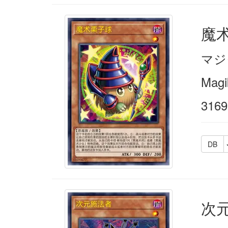
魔
マジ
Magi
3169
DB
次