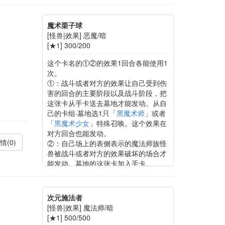
魔术栗子球
[怪兽|效果] 恶魔/暗
[★1] 300/200
这个卡名的①②的效果1回合各能使用1
次。
①：战斗或者对方的效果让自己受到伤
害的回合的主要阶段以及战斗阶段，把
这张卡从手卡送去墓地才能发动。从自
己的卡组·墓地选1只「
黑魔术师
」或者
「
黑魔术少女
」特殊召唤。这个效果在
对方回合也能发动。
情(0)
②：自己场上的表侧表示的魔法师族怪
兽被战斗或者对方的效果破坏的场合才
能发动。墓地的这张卡加入手卡。
次元施法者
[怪兽|效果] 魔法师/暗
[★1] 500/500