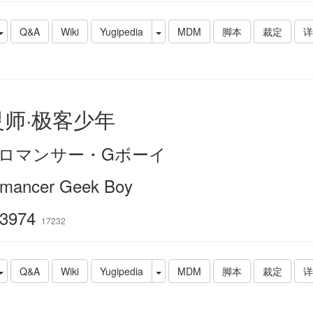
Q&A
Wiki
Yugipedia
MDM
脚本
裁定
详
灵师·极客少年
ロマンサー・Gボーイ
omancer Geek Boy
3974
17232
Q&A
Wiki
Yugipedia
MDM
脚本
裁定
详