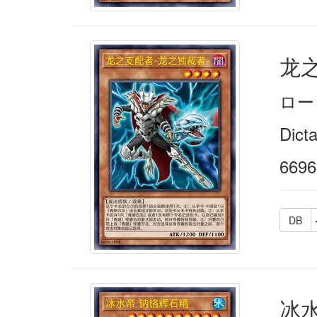
龙之
ロー
Dicta
6696
DB
冰