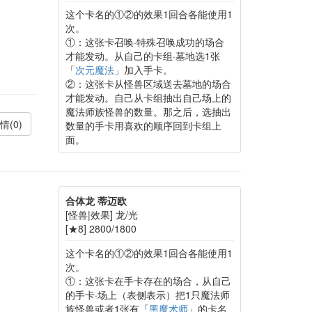
这个卡名的①②的效果1回合各能使用1
次。
①：这张卡召唤·特殊召唤成功的场合
才能发动。从自己的卡组·墓地选1张
「
次元魔法
」加入手卡。
②：这张卡从怪兽区域送去墓地的场合
才能发动。自己从卡组抽出自己场上的
魔法师族怪兽的数量。那之后，选抽出
情(0)
数量的手卡用喜欢的顺序回到卡组上
面。
合体龙 蒂迈欧
[怪兽|效果] 龙/光
[★8] 2800/1800
这个卡名的①②的效果1回合各能使用1
次。
①：这张卡在手卡存在的场合，从自己
的手卡·场上（表侧表示）把1只魔法师
族怪兽或者1张有「
黑魔术师
」的卡名