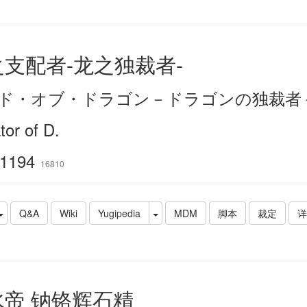
支配者-龙之独裁者-
ド・オブ・ドラゴン－ドラゴンの独裁者
tor of D.
1194
16810
Q&A
Wiki
Yugipedia
MDM
脚本
裁定
详
水帝 钠铬辉石精