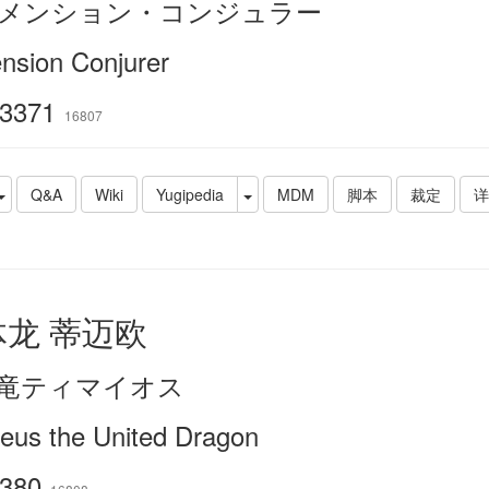
メンション・コンジュラー
nsion Conjurer
3371
16807
Q&A
Wiki
Yugipedia
MDM
脚本
裁定
详
体龙 蒂迈欧
竜ティマイオス
eus the United Dragon
380