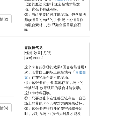
记述的魔法·陷阱卡送去墓地才能发
动。这张卡特殊召唤。
②：自己主要阶段才能发动。包含魔法
情(2)
师族怪兽的自己的手卡·场上的怪兽作
为融合素材，把1只融合怪兽融合召
唤。
青眼喷气龙
[怪兽|效果] 龙/光
[★8] 3000/0
这个卡名的①③的效果1回合各能使用1
次，若非自己的场上或墓地有「
青眼白
龙
」存在的场合则不能发动。
①：这张卡在手卡·墓地存在，场上的
卡被战斗·效果破坏的场合才能发动。
这张卡特殊召唤。
②：只要这张卡在怪兽区域存在，自己
场上的其他卡不会被对方的效果破坏。
情(6)
③：这张卡进行战斗的伤害步骤开始
时，以对方场上1张卡为对象才能发