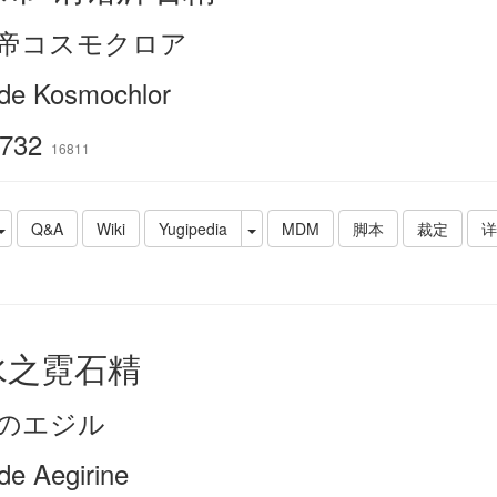
帝コスモクロア
ade Kosmochlor
732
16811
Q&A
Wiki
Yugipedia
MDM
脚本
裁定
详
水之霓石精
のエジル
de Aegirine