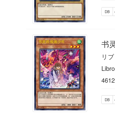
DB
书
リブ
Libr
4612
DB