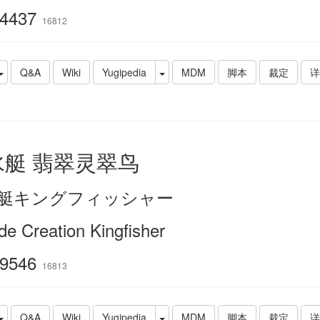
4437
16812
Q&A
Wiki
Yugipedia
MDM
脚本
裁定
详
水艇 翡翠灵翠鸟
艇キングフィッシャー
de Creation Kingfisher
9546
16813
Q&A
Wiki
Yugipedia
MDM
脚本
裁定
详