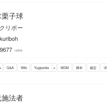
术栗子球
クリボー
kuriboh
9677
16806
Q&A
Wiki
Yugipedia
MDM
脚本
裁定
详
元施法者