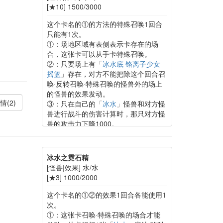
[★10] 1500/3000
这个卡名的①的方法的特殊召唤1回合
只能有1次。
①：场地区域有表侧表示卡存在的场
合，这张卡可以从手卡特殊召唤。
②：只要场上有「
冰水底 铬离子少女
摇篮
」存在，对方不能把除这个回合召
唤·反转召唤·特殊召唤的怪兽外的场上
的怪兽的效果发动。
情(2)
③：只在自己的「
冰水
」怪兽和对方怪
兽进行战斗的伤害计算时，那只对方怪
兽的攻击力下降1000。
冰水之霓石精
[怪兽|效果] 水/水
[★3] 1000/2000
这个卡名的①②的效果1回合各能使用1
次。
①：这张卡召唤·特殊召唤的场合才能