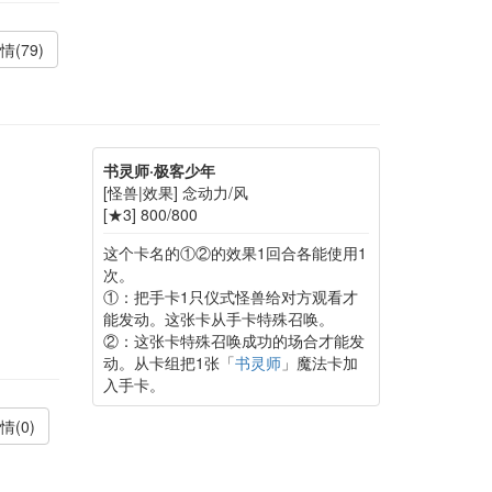
情(79)
书灵师·极客少年
[怪兽|效果] 念动力/风
[★3] 800/800
这个卡名的①②的效果1回合各能使用1
次。
①：把手卡1只仪式怪兽给对方观看才
能发动。这张卡从手卡特殊召唤。
②：这张卡特殊召唤成功的场合才能发
动。从卡组把1张「
书灵师
」魔法卡加
入手卡。
情(0)