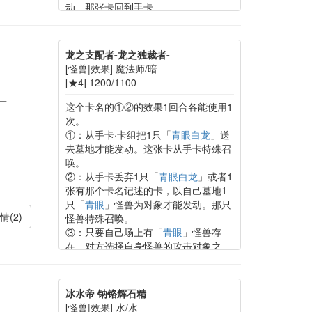
动。那张卡回到手卡。
龙之支配者-龙之独裁者-
[怪兽|效果] 魔法师/暗
[★4] 1200/1100
－
这个卡名的①②的效果1回合各能使用1
次。
①：从手卡·卡组把1只「
青眼白龙
」送
去墓地才能发动。这张卡从手卡特殊召
唤。
②：从手卡丢弃1只「
青眼白龙
」或者1
张有那个卡名记述的卡，以自己墓地1
只「
青眼
」怪兽为对象才能发动。那只
情(2)
怪兽特殊召唤。
③：只要自己场上有「
青眼
」怪兽存
在，对方选择自身怪兽的攻击对象之
际，那个攻击对象由自己选择。
冰水帝 钠铬辉石精
[怪兽|效果] 水/水