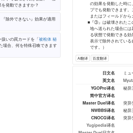
の効果を発動した時に
果を発動できますか？
プでも発動できます。
またはフィールドから
、『除外できない』効果が適用
『③』は破壊されたこ
地へ送られた場合には
る状態で発動できる効
ー扱いの罠カードを「
被检体 秘
表示で除外されている
た場合、何を特殊召喚できます
です。）
AI翻译
百度翻译
日文名
ミュ
英文名
Myut
YGOPro译名
秘异
简中官方译名
Master Duel译名
突异
NWBBS译名
秘异
CNOCG译名
突异
Yugipedia译名
Master Duel日文名