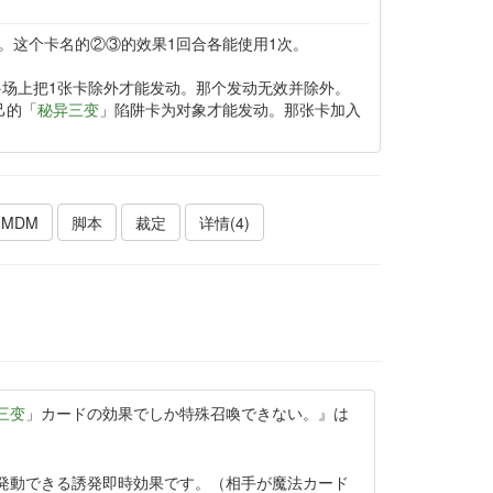
。这个卡名的②③的效果1回合各能使用1次。
·场上把1张卡除外才能发动。那个发动无效并除外。
己的「
秘异三变
」陷阱卡为对象才能发动。那张卡加入
MDM
脚本
裁定
详情(4)
三变
」カードの効果でしか特殊召喚できない。』は
。
。
発動できる誘発即時効果です。（相手が魔法カード