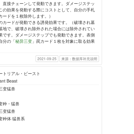
、直接チェーンして発動できます。ダメージステッ
この効果を発動する際にコストとして、自分の手札
カードを１枚除外します。）
のカードが発動できる誘発効果です。（破壊され墓
墓地で、破壊され除外された場合には除外されてい
果です。ダメージステップでも発動できます。表側
自分の「
秘异三变
」罠カード１枚を対象に取る効果
2021-09-25
来源：数据库补充说明
ートリアル・ビースト
ant Beast
三变猛兽
变种・猛兽
三变猛兽
变种体·猛兽系