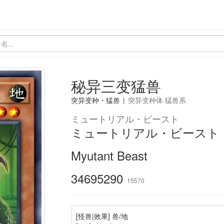
秘异三变猛兽
突异变种・猛兽
|
突异变种体·猛兽系
ミュートリアル・ビースト
ミュートリアル・ビースト
Myutant Beast
34695290
15570
[怪兽|效果] 兽/地