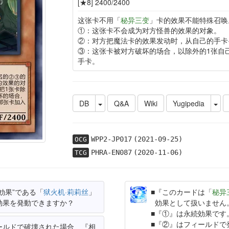
[★8] 2400/2400
这张卡不用「
秘异三变
」卡的效果不能特殊召唤
①：这张卡不会成为对方怪兽的效果的对象。
②：对方把魔法卡的效果发动时，从自己的手卡
③：这张卡被对方破坏的场合，以除外的1张自
手卡。
DB
Q&A
Wiki
Yugipedia
WPP2-JP017
(2021-09-25)
OCG
PHRA-EN087
(2020-11-06)
TCG
効果”である「
狱火机·莉莉丝
」
『このカードは「
秘异
効果を発動できますか？
効果として扱いません
『①』は永続効果です
『②』はフィールドで
ールドで破壊された場合、『相