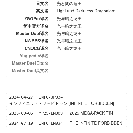
日文名
光と闇の竜王
英文名
Light and Darkness Dragonlord
YGOPro译名
光与暗之龙王
简中官方译名
光与暗之龙王
Master Duel译名
光与暗之龙王
NWBBS译名
光与暗之龙王
CNOCG译名
光与暗之龙王
Yugipedia译名
Master Duel日文名
Master Duel英文名
2024-04-27
INFO-JP034
インフィニット・フォビドゥン [INFINITE FORBIDDEN]
2025 MEGA-PACK TIN
2025-09-05
MP25-EN009
THE INFINITE FORBIDDEN
2024-07-19
INFO-EN034