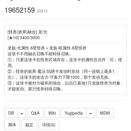
19652159
20213
[怪兽|效果|融合] 龙/光
[★10] 3400/3000
龙族·光属性·8星怪兽＋龙族·暗属性·8星怪兽
这张卡不用融合召唤不能特殊召唤。
①：只要这张卡在怪兽区域存在，这张卡的属性也当作「
暗
」使
用。
②：怪兽的效果·魔法·陷阱卡发动时发动（同一连锁上最多1
次）。这张卡的攻击力·守备力下降1000，那个发动无效。
③：这张卡被对方破坏的场合，以自己墓地1只龙族怪兽为对象
才能发动。那只怪兽特殊召唤。
DB
Q&A
Wiki
Yugipedia
MDM
脚本
裁定
详情(6)