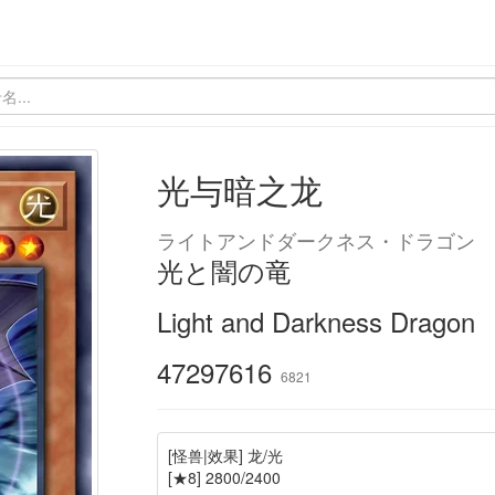
光与暗之龙
ライトアンドダークネス・ドラゴン
光と闇の竜
Light and Darkness Dragon
47297616
6821
[怪兽|效果] 龙/光
[★8] 2800/2400