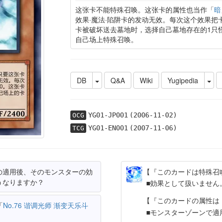
这张卡不能特殊召唤。这张卡的属性也当作「
暗
效果·魔法·陷阱卡的发动无效。每次这个效果把
卡被破坏送去墓地时，选择自己墓地存在的1只
自己场上特殊召唤。
DB
Q&A
Wiki
Yugipedia
YG01-JP001
(2006-11-02)
OCG
YG01-EN001
(2007-11-06)
TCG
の適用後、そのモンスターの効
【『このカードは特殊召
うなりますか？
効果として扱いません
【『このカードの属性は
「
No.76 谐调光师 渐变天乐斗
モンスターゾーンで適