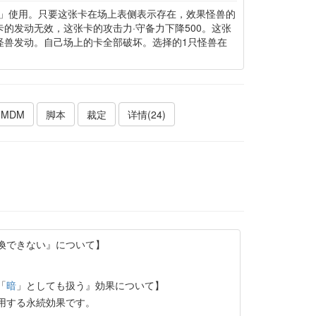
」使用。只要这张卡在场上表侧表示存在，效果怪兽的
卡的发动无效，这张卡的攻击力·守备力下降500。这张
怪兽发动。自己场上的卡全部破坏。选择的1只怪兽在
MDM
脚本
裁定
详情(24)
喚できない』について】
。
「
暗
」としても扱う』効果について】
用する永続効果です。