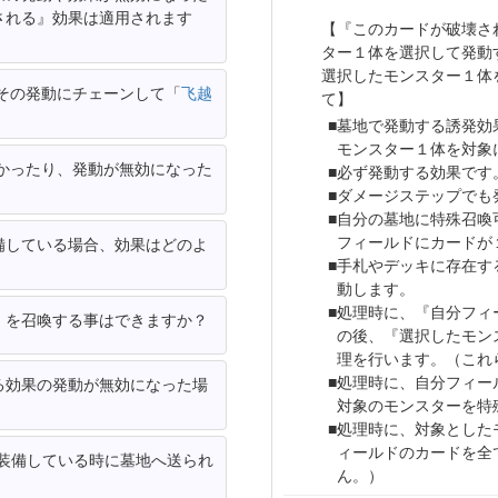
される』効果は適用されます
【『このカードが破壊さ
ター１体を選択して発動
選択したモンスター１体
その発動にチェーンして「
飞越
て】
墓地で発動する誘発効
モンスター１体を対象
かったり、発動が無効になった
必ず発動する効果です
ダメージステップでも
自分の墓地に特殊召喚
フィールドにカードが
備している場合、効果はどのよ
手札やデッキに存在す
動します。
処理時に、『自分フィ
」を召喚する事はできますか？
の後、『選択したモン
理を行います。（これ
処理時に、自分フィー
る効果の発動が無効になった場
対象のモンスターを特
処理時に、対象とした
ィールドのカードを全
装備している時に墓地へ送られ
ん。）