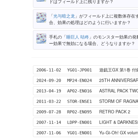
ドはフィールド上に残りますか？
「
光与暗之龙
」がフィールド上に複数体存在
合、効果の処理はどのように行いますか？
手札の「
睡巨人 咕咚
」のモンスター効果の発
ー効果で無効になる場合、どうなりますか？
遊戯王GX 第1巻 
2006-11-02
YG01-JP001
25TH ANNIVERSAR
2024-09-20
MP24-EN024
ASTRAL PACK TW
2013-04-19
AP02-EN016
STORM OF RAGNA
2011-03-22
STOR-ENSE1
RETRO PACK 2
2009-07-28
RP02-EN095
LIGHT & DARKNES
2007-11-14
LDPP-EN001
Yu-Gi-Oh! GX volum
2007-11-06
YG01-EN001