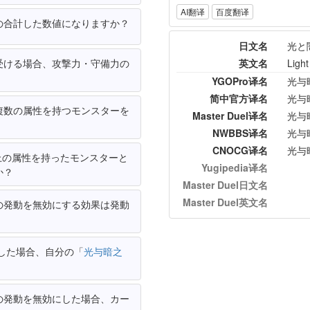
AI翻译
百度翻译
の合計した数値になりますか？
日文名
光と
受ける場合、攻撃力・守備力の
英文名
Ligh
YGOPro译名
光与
简中官方译名
光与
複数の属性を持つモンスターを
Master Duel译名
光与
NWBBS译名
光与
CNOCG译名
光与
上の属性を持ったモンスターと
Yugipedia译名
か？
Master Duel日文名
Master Duel英文名
の発動を無効にする効果は発動
した場合、自分の「
光与暗之
の発動を無効にした場合、カー