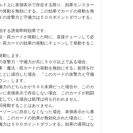
ルド上に表側表示で存在する限り、効果モンスター
の発動を無効にする。この効果でカードの発動を無
ドの攻撃力と守備力は５００ポイントダウンする』
動する誘発即時効果です。
法・罠カードが発動した時に、直接チェーンして必
・罠カードの効果の発動にチェーンして発動するこ
発動します。
の攻撃力・守備力が共に５００以上である場合、
果・魔法・罠カードの発動を無効にする』処理を行
ことに成功した場合、『このカードの攻撃力と守備
ウン』します。
備力のどちらかが５００未満だった場合や、このカ
ンに表側表示で存在しない場合、このカードが戦闘
定している場合は処理は何も行われません。
回発動することはありません。
ーゾーンに存在しなくなった場合、表側表示から裏
合、このカードの効果が無効化された場合に、『こ
備力は５００ポイントダウンする』効果の適用はな