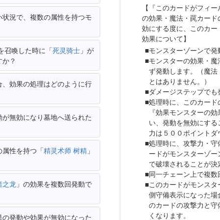
【『このカードがフィー
い状況で、複数の属性を持つモ
の効果・魔法・罠カード
効にする度に、このカー
効果について】
を召喚した時に「
死灵骑士
」が
モンスターゾーンで発
すか？
モンスターの効果・魔
ず発動します。（魔法
とはありません。）
合、効果の処理はどのように行
ダメージステップでも
処理時に、このカード
『効果モンスターの効
動が無効になり墓地へ送られた
い、発動を無効にする
力は５００ポイントダ
処理時に、攻撃力・守
の属性を持つ「
精灵术师 树精
」
ードがモンスターゾー
で破壊されることが決
同一チェーン上で複数
暗之龙
」の効果を複数回発動で
このカードがモンスタ
側守備表示になった場
のカードの攻撃力と守
くなります。
果の発動や効果が無効になった