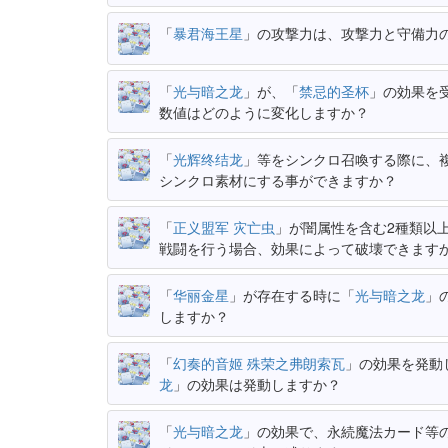
「
暴君海王星
」の攻撃力は、攻撃力と守備力
「
光与暗之龙
」が、「
禁忌的圣杯
」の効果を
数値はどのように変化しますか？
「
光辉终结龙
」等をシンクロ召喚する際に、
シンクロ素材にする事ができますか？
「
正义盟军 灾亡虫
」が闇属性を含む2種類以
戦闘を行う場合、効果によって破壊できます
「
华丽金星
」が存在する時に「
光与暗之龙
」
しますか？
「
幻奏的音姬 殊荣之弗朗索瓦
」の効果を発動
龙
」の効果は発動しますか？
「
光与暗之龙
」の効果で、永続魔法カード等