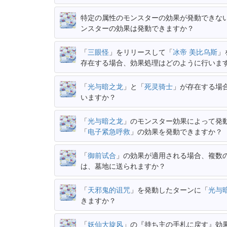
特定の属性のモンスターの効果が発動できな
ンスターの効果は発動できますか？
「
三眼怪
」をリリースして「
冰帝 美比乌斯
」
存在する場合、効果処理はどのように行いま
「
光与暗之龙
」と「
死灵骑士
」が存在する場
いますか？
「
光与暗之龙
」のモンスター効果によって発
「
电子紧急呼救
」の効果を発動できますか？
「
御前试合
」の効果が適用される場合、複数
は、墓地に送られますか？
「
天邪鬼的诅咒
」を発動したターンに「
光与
きますか？
「
妖仙大旋风
」の『持ち主の手札に戻す』効