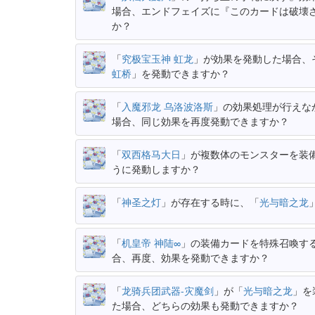
場合、エンドフェイズに『このカードは破壊
か？
「
究极宝玉神 虹龙
」が効果を発動した場合、
虹桥
」を発動できますか？
「
入魔邪龙 乌洛波洛斯
」の効果処理が行えな
場合、同じ効果を再度発動できますか？
「
双西格马大日
」が複数体のモンスターを装
うに発動しますか？
「
神圣之灯
」が存在する時に、「
光与暗之龙
「
机皇帝 神陆∞
」の装備カードを特殊召喚す
合、再度、効果を発動できますか？
「
龙骑兵团武器-灾魔剑
」が「
光与暗之龙
」を
た場合、どちらの効果も発動できますか？