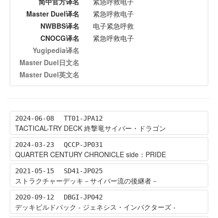
简中官方译名
紧急呼救电子
Master Duel译名
紧急呼救电子
NWBBS译名
电子紧急呼救
CNOCG译名
紧急呼救电子
Yugipedia译名
Master Duel日文名
Master Duel英文名
2024-06-08
TT01-JPA12
TACTICAL-TRY DECK 終撃竜サイバー・ドラゴン
2024-03-23
QCCP-JP031
QUARTER CENTURY CHRONICLE side：PRIDE
2021-05-15
SD41-JP025
ストラクチャーデッキ－サイバー流の後継者－
2020-09-12
DBGI-JP042
デッキビルドパック - ジェネシス・インパクターズ -