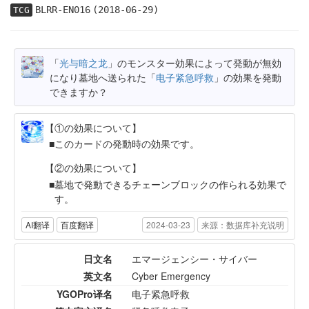
BLRR-EN016
(2018-06-29)
TCG
「
光与暗之龙
」のモンスター効果によって発動が無効
になり墓地へ送られた「
电子紧急呼救
」の効果を発動
できますか？
【①の効果について】
このカードの発動時の効果です。
【②の効果について】
墓地で発動できるチェーンブロックの作られる効果で
す。
AI翻译
百度翻译
2024-03-23
来源：数据库补充说明
日文名
エマージェンシー・サイバー
英文名
Cyber Emergency
YGOPro译名
电子紧急呼救