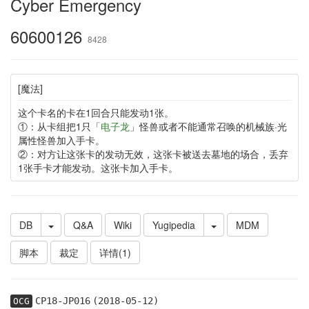
Cyber Emergency
60600126
8428
[魔法]
这个卡名的卡在1回合只能发动1张。
①：从卡组把1只「
电子龙
」怪兽或者不能通常召唤的机械族·光
属性怪兽加入手卡。
②：对方让这张卡的发动无效，这张卡被送去墓地的场合，丢弃
1张手卡才能发动。这张卡加入手卡。
DB
Q&A
Wiki
Yugipedia
MDM
脚本
裁定
详情(1)
CP18-JP016
(2018-05-12)
OCG