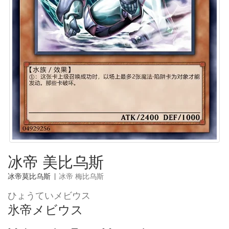
冰帝 美比乌斯
冰帝莫比乌斯
|
冰帝 梅比乌斯
ひょうていメビウス
氷帝メビウス