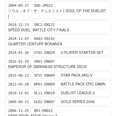
2004-05-27
SOD-JP022
ソウル・オブ・ザ・デュエリスト [ SOUL OF THE DUELIST
]
2024-12-13
SBC2-ENI21
SPEED DUEL: BATTLE CITY FINALS
2024-11-07
RA03-EN142
QUARTER CENTURY BONANZA
2-PLAYER STARTER SET
2024-01-26
STAS-EN029
2016-01-29
SR01-EN007
EMPEROR OF DARKNESS STRUCTURE DECK
STAR PACK ARC-V
2015-06-12
SP15-EN004
BATTLE PACK EPIC DAWN
2012-05-28
BP01-EN009
DUELIST LEAGUE 2
2010-12-01
DL11-EN010
GOLD SERIES 2009
2009-04-21
GLD2-EN007
2006-11-25
DR3-EN022
DARK REVELATION Volume 3