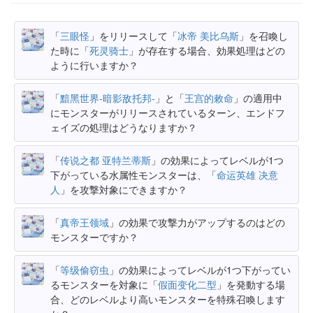
「
三眼怪
」をリリースして「
冰帝 美比乌斯
」を召喚し
た時に「
死灵骑士
」が存在する場合、効果処理はどの
ように行いますか？
「
黯黑世界-暗影敌托邦-
」と「
王宫的敕命
」の適用中
にモンスターがリリースされているターン、エンドフ
ェイズの処理はどうなりますか？
「
传说之都 亚特兰蒂斯
」の効果によってレベルが1つ
下がっている水属性モンスターは、「
命运英雄 决意
人
」を攻撃対象にできますか？
「
真帝王领域
」の効果で攻撃力がアップするのはどの
モンスターですか？
「
等级偷窃虫
」の効果によってレベルが1つ下がってい
るモンスターを対象に「
假面变化二型
」を発動する場
合、どのレベルより高いモンスターを特殊召喚します