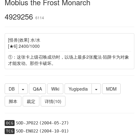
Mobius the Frost Monarch
4929256
6114
[怪兽|效果] 水/水
[★6] 2400/1000
①：这张卡上级召唤成功时，以场上最多2张魔法·陷阱卡为对象
才能发动。那些卡破坏。
DB
Q&A
Wiki
Yugipedia
MDM
脚本
裁定
详情(10)
SOD-JP022
(2004-05-27)
OCG
SOD-EN022
(2004-10-01)
TCG