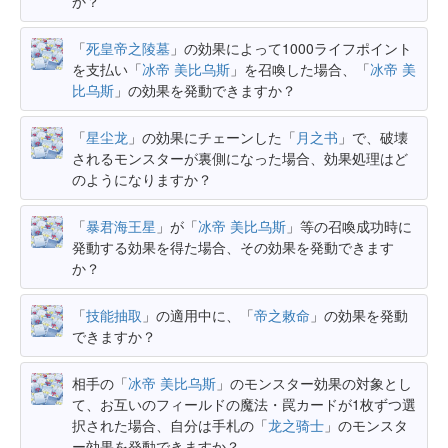
か？
「
死皇帝之陵墓
」の効果によって1000ライフポイント
を支払い「
冰帝 美比乌斯
」を召喚した場合、「
冰帝 美
比乌斯
」の効果を発動できますか？
「
星尘龙
」の効果にチェーンした「
月之书
」で、破壊
されるモンスターが裏側になった場合、効果処理はど
のようになりますか？
「
暴君海王星
」が「
冰帝 美比乌斯
」等の召喚成功時に
発動する効果を得た場合、その効果を発動できます
か？
「
技能抽取
」の適用中に、「
帝之敕命
」の効果を発動
できますか？
相手の「
冰帝 美比乌斯
」のモンスター効果の対象とし
て、お互いのフィールドの魔法・罠カードが1枚ずつ選
択された場合、自分は手札の「
龙之骑士
」のモンスタ
ー効果を発動できますか？