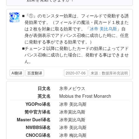
『①』のモンスター効果は、フィールドで発動する誘
発効果です。（フィールドの魔法・罠カード１枚また
は２枚を対象に取る効果です。「
冰帝 美比乌斯
」自
身が表側表示でアドバンス召喚に成功した時に、任意
に発動する事ができる効果です。）
チェーン２以降に発動したカードの効果によってアド
バンス召喚に成功した場合に、発動する事はできませ
ん。
AI翻译
百度翻译
2020-07-06
来源：数据库补充说明
日文名
氷帝メビウス
英文名
Mobius the Frost Monarch
YGOPro译名
冰帝 美比乌斯
简中官方译名
冰帝莫比乌斯
Master Duel译名
冰帝莫比乌斯
NWBBS译名
冰帝 美比乌斯
CNOCG译名
冰帝 梅比乌斯