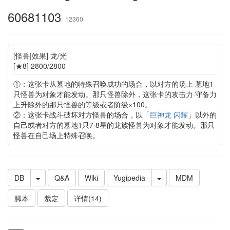
60681103
12360
[怪兽|效果] 龙/光
[★8] 2800/2800
①：这张卡从墓地的特殊召唤成功的场合，以对方的场上·墓地1
只怪兽为对象才能发动。那只怪兽除外，这张卡的攻击力·守备力
上升除外的那只怪兽的等级或者阶级×100。
②：这张卡战斗破坏对方怪兽的场合，以「
巨神龙 闪耀
」以外的
自己或者对方的墓地1只7·8星的龙族怪兽为对象才能发动。那只
怪兽在自己场上特殊召唤。
DB
Q&A
Wiki
Yugipedia
MDM
脚本
裁定
详情(14)