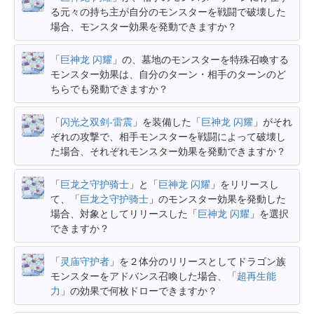
る元々の持ち主が自分のモンスターを戦闘で破壊した
場合、モンスター効果を発動できますか？
「
巨神龙 闪耀
」の、墓地のモンスターを特殊召喚する
モンスター効果は、自分のターン・相手のターンのど
ちらでも発動できますか？
「
闪光之双剑-雷震
」を装備した「
巨神龙 闪耀
」がそれ
ぞれの攻撃で、相手モンスターを戦闘によって破壊し
た場合、それぞれモンスター効果を発動できますか？
「
巨龙之守护骑士
」と「
巨神龙 闪耀
」をリリースし
て、「
巨龙之守护骑士
」のモンスター効果を発動した
場合、対象としてリリースした「
巨神龙 闪耀
」を選択
できますか？
「
灵庙守护者
」を２体分のリリースとしてドラゴン族
モンスターをアドバンス召喚した場合、「
超再生能
力
」の効果で何枚ドローできますか？