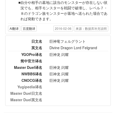
自分や相手の墓地に該当のモンスターが存在しない状
況でも、相手モンスターを戦闘で破壊し、レベル７・
８のドラゴン族モンスターが墓地へ送られた場合であ
れば発動できます。
AI翻译
百度翻译
2016-02-06
来源：数据库补充说明
日文名
巨神竜フェルグラント
英文名
Divine Dragon Lord Felgrand
YGOPro译名
巨神龙 闪耀
简中官方译名
Master Duel译名
巨神龙 闪耀
NWBBS译名
巨神龙 闪耀
CNOCG译名
巨神龙 闪耀
Yugipedia译名
Master Duel日文名
Master Duel英文名