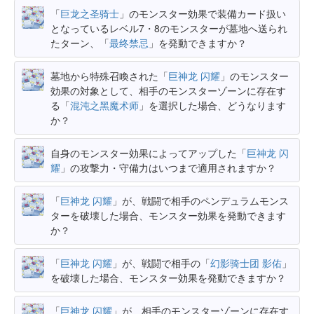
「
巨龙之圣骑士
」のモンスター効果で装備カード扱い
となっているレベル7・8のモンスターが墓地へ送られ
たターン、「
最终禁忌
」を発動できますか？
墓地から特殊召喚された「
巨神龙 闪耀
」のモンスター
効果の対象として、相手のモンスターゾーンに存在す
る「
混沌之黑魔术师
」を選択した場合、どうなります
か？
自身のモンスター効果によってアップした「
巨神龙 闪
耀
」の攻撃力・守備力はいつまで適用されますか？
「
巨神龙 闪耀
」が、戦闘で相手のペンデュラムモンス
ターを破壊した場合、モンスター効果を発動できます
か？
「
巨神龙 闪耀
」が、戦闘で相手の「
幻影骑士团 影佑
」
を破壊した場合、モンスター効果を発動できますか？
「
巨神龙 闪耀
」が、相手のモンスターゾーンに存在す