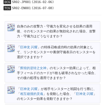
SR02-JP001
(2016-02-06)
OCG
SR02-EN001
(2016-07-08)
TCG
自身のみの攻撃力・守備力を変化させる効果の適用
後、そのモンスターの効果が無効化された場合、攻撃
力・守備力はどうなりますか？
「
巨神龙 闪耀
」の特殊召喚成功時の効果の対象とし
て、リンクモンスターや裏側守備表示のモンスターを
選択できますか？
「
辉煌的逆转之女神
」のモンスター効果によって、相
手フィールドのカードが1枚も破壊されなかった場合、
その後の処理を適用できますか？
「
巨神龙 闪耀
」が相手モンスターと戦闘を行う際に、
「
相互碰撞的灵魂
」を発動した場合、「
巨神龙 闪耀
」
のモンスター効果を発動できますか？