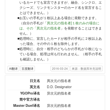
いるカードでも宣言できますが、融合、シンクロ、エ
クシーズ、リンクモンスターのカード名を宣言するこ
とはできません。）
お互いの手札が１枚以上ある場合に発動できます。
（自分の手札が「
異次元の指名者]１枚のみの場合に
は、その「異次元の指名者
」を発動することはできま
せん。）
処理時に、宣言したカードが相手の手札に２枚以上あ
った場合、その中の１枚を除外します。
処理時に、自分・相手のどちらかの手札が０枚になっ
ている場合、処理は何も行われません。（相手の手札
も確認しません。）
AI翻译
百度翻译
2016-03-24
来源：数据库补充说明
日文名
異次元の指名者
英文名
D.D. Designator
YGOPro译名
异次元的指名者
简中官方译名
Master Duel译名
异次元的指名者