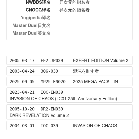
NWBBS译名
异次元的指名者
CNOCG译名
异次元的指名者
Yugipedia译名
Master Duel日文名
Master Duel英文名
EXPERT EDITION Volume 2
2005-03-17
EE2-JP039
混沌を制す者
2003-04-24
306-039
2025 MEGA-PACK TIN
2025-09-05
MP25-EN020
2023-04-21
IOC-EN039
INVASION OF CHAOS (LC01 25th Anniversary Edition)
2005-10-20
DR2-EN039
DARK REVELATION Volume 2
INVASION OF CHAOS
2004-03-01
IOC-039