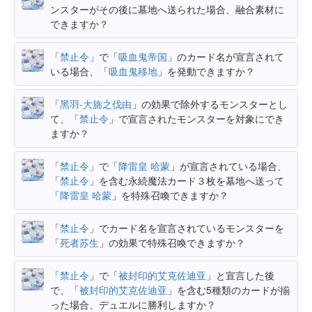
ンスターがその後に墓地へ送られた場合、融合素材に
できますか？
「
禁止令
」で「
吸血鬼帝国
」のカード名が宣言されて
いる場合、「
吸血鬼移地
」を発動できますか？
「
黑羽-大旆之伐由
」の効果で除外するモンスターとし
て、「
禁止令
」で宣言されたモンスターを対象にでき
ますか？
「
禁止令
」で「
降雷皇 哈蒙
」が宣言されている場合、
「
禁止令
」を含む永続魔法カード３枚を墓地へ送って
「
降雷皇 哈蒙
」を特殊召喚できますか？
「
禁止令
」でカード名を宣言されているモンスターを
「
死者苏生
」の効果で特殊召喚できますか？
「
禁止令
」で「
被封印的艾克佐迪亚
」と宣言した後
で、「
被封印的艾克佐迪亚
」を含む5種類のカードが揃
った場合、デュエルに勝利しますか？