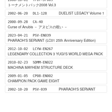
トーナメントパック2008 Vol.3
DUELIST LEGACY Volume 1
2002-06-20
DL1-128
2000-09-28
CA-40
Curse of Anubis － アヌビスの呪い －
2023-04-21
PSV-EN039
PHARAOH'S SERVANT (LC01 25th Anniversary Edition)
2012-10-02
LCYW-EN267
LEGENDARY COLLECTION 3 YUGI'S WORLD MEGA PACK
2010-02-23
SDMM-EN022
MACHINA MAYHEM STRUCTURE DECK
2009-01-05
CP08-EN002
CHAMPION PACK GAME EIGHT
PHARAOH'S SERVANT
2002-10-20
PSV-039