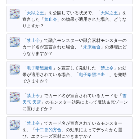
「
天狱之王
」を公開している状況で、「
天狱之王
」を
宣言した「
禁止令
」の効果が適用された場合、どうな
りますか？
「
禁止令
」で融合モンスターや融合素材モンスターの
カード名が宣言された場合、「
未来融合
」の処理はど
うなりますか？
「
电子暗黑魔角
」を宣言して発動した「
禁止令
」の効
果が適用されている場合、「
电子暗黑冲击！
」を発動
できますか？
「
禁止令
」でカード名が宣言されているカードを「
雪
天气 天蓝
」のモンスター効果によって魔法＆罠ゾーン
に置けますか？
「
禁止令
」でカード名が宣言されているモンスター
を、「
十二兽的方合
」の効果によってデッキから選
び、エクシーズ素材にできますか？