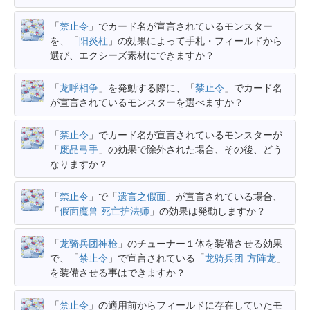
「
禁止令
」でカード名が宣言されているモンスター
を、「
阳炎柱
」の効果によって手札・フィールドから
選び、エクシーズ素材にできますか？
「
龙呼相争
」を発動する際に、「
禁止令
」でカード名
が宣言されているモンスターを選べますか？
「
禁止令
」でカード名が宣言されているモンスターが
「
废品弓手
」の効果で除外された場合、その後、どう
なりますか？
「
禁止令
」で「
遗言之假面
」が宣言されている場合、
「
假面魔兽 死亡护法师
」の効果は発動しますか？
「
龙骑兵团神枪
」のチューナー１体を装備させる効果
で、「
禁止令
」で宣言されている「
龙骑兵团-方阵龙
」
を装備させる事はできますか？
「
禁止令
」の適用前からフィールドに存在していたモ