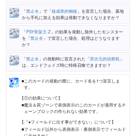
「
禁止令
」で「
核成兽的钢核
」を宣言した場合、墓地
から手札に加える効果は発動できなくなりますか？
「
PSY骨架王·Ζ
」の効果を発動し除外したモンスター
を「
禁止令
」で宣言した場合、処理はどうなります
か？
「
禁止令
」の発動時に宣言された「
异次元的侦察机
」
は、エンドフェイズ時に特殊召喚できますか？
このカードの発動の際に、カード名を1つ宣言しま
す。
【①の効果について】
魔法＆罠ゾーンで表側表示のこのカードが適用するチ
ェーンブロックの作られない効果です。
【『●フィールドに出す事ができない』について】
フィールド以外から表側表示・裏側表示でフィールド
に出せません。