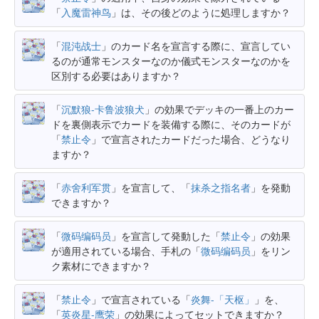
「
入魔雷神鸟
」は、その後どのように処理しますか？
「
混沌战士
」のカード名を宣言する際に、宣言してい
るのが通常モンスターなのか儀式モンスターなのかを
区別する必要はありますか？
「
沉默狼-卡鲁波狼犬
」の効果でデッキの一番上のカー
ドを裏側表示でカードを装備する際に、そのカードが
「
禁止令
」で宣言されたカードだった場合、どうなり
ますか？
「
赤舍利军贯
」を宣言して、「
抹杀之指名者
」を発動
できますか？
「
微码编码员
」を宣言して発動した「
禁止令
」の効果
が適用されている場合、手札の「
微码编码员
」をリン
ク素材にできますか？
「
禁止令
」で宣言されている「
炎舞-「天枢」
」を、
「
英炎星-鹰荣
」の効果によってセットできますか？