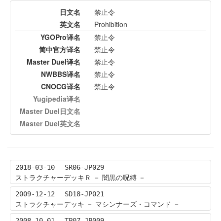
日文名
禁止令
英文名
Prohibition
YGOPro译名
禁止令
简中官方译名
禁止令
Master Duel译名
禁止令
NWBBS译名
禁止令
CNOCG译名
禁止令
Yugipedia译名
Master Duel日文名
Master Duel英文名
2018-03-10
SR06-JP029
ストラクチャーデッキＲ － 闇黒の呪縛 －
2009-12-12
SD18-JP021
ストラクチャーデッキ － マシンナーズ・コマンド －
2008-10-01
TP07-JP009