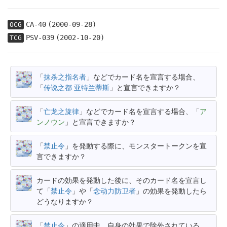
CA-40
(2000-09-28)
OCG
PSV-039
(2002-10-20)
TCG
「
抹杀之指名者
」などでカード名を宣言する場合、
「
传说之都 亚特兰蒂斯
」と宣言できますか？
「
亡龙之旋律
」などでカード名を宣言する場合、「
ア
ンノウン
」と宣言できますか？
「
禁止令
」を発動する際に、モンスタートークンを宣
言できますか？
カードの効果を発動した後に、そのカード名を宣言し
て「
禁止令
」や「
念动力防卫者
」の効果を発動したら
どうなりますか？
「
禁止令
」の適用中、自身の効果で除外されている