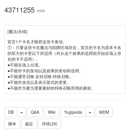
43711255
4968
[魔法|永续]
宣言1个卡名才能把这张卡发动。
①：只要这张卡在魔法与陷阱区域存在，宣言的卡名为原本卡名
的双方的卡受以下所适用（对从这个效果的适用前开始在场上存
在的卡不适用）。
●不能在场上出现。
●不能作卡的发动以及效果的发动和适用。
●不能通常召唤·反转召唤·特殊召唤。
●不能作攻击以及表示形式的变更。
●不能作为要为需要素材的特殊召唤而用的素材。
DB
Q&A
Wiki
Yugipedia
MDM
脚本
裁定
详情(29)