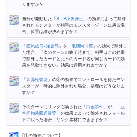
りますか？
自分が発動した「
S：P小夜骑士
」の効果によって除外
されたモンスターが相手のモンスターゾーンに戻る場
合、位置は誰が決めますか？
「
随风旅鸟×知更鸟
」を「
电脑网冲突
」の効果で除外し
た場合、『次のターンの終了時まで、相手はこの効果
で除外したカードと元々のカード名が同じカードの効
果を発動できない』効果は適用されますか？
「
装弹枪管龙
」の③の効果でコントロールを得たモン
スターが一時的に除外された場合、処理はどうなりま
すか？
そのターンにリンク召喚された「
白金零件
」が、「
亚
空间物质回送装置
」の効果によって除外されフィール
ドに戻った場合、リンク素材にできますか？
【①の効果について】