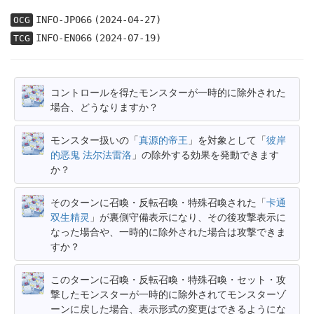
INFO-JP066
(2024-04-27)
OCG
INFO-EN066
(2024-07-19)
TCG
コントロールを得たモンスターが一時的に除外された
場合、どうなりますか？
モンスター扱いの「
真源的帝王
」を対象として「
彼岸
的恶鬼 法尔法雷洛
」の除外する効果を発動できます
か？
そのターンに召喚・反転召喚・特殊召喚された「
卡通
双生精灵
」が裏側守備表示になり、その後攻撃表示に
なった場合や、一時的に除外された場合は攻撃できま
すか？
このターンに召喚・反転召喚・特殊召喚・セット・攻
撃したモンスターが一時的に除外されてモンスターゾ
ーンに戻した場合、表示形式の変更はできるようにな