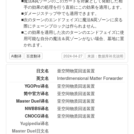
魔法&罠ゾーンのこのカードを対象として発動した相
手の効果の処理を行う直前にこの効果を適用します。
ダメージステップ中でも適用できます。
次のターンのエンドフェイズに魔法&罠ゾーンに戻る
際にチェーンブロックは作られません。
この効果を適用した次のターンのエンドフェイズに使
用可能な自分の魔法＆罠ゾーンがない場合、墓地に置
かれます。
AI翻译
百度翻译
2024-04-27
来源：数据库补充说明
日文名
亜空間物質回送装置
英文名
Interdimensional Matter Forwarder
YGOPro译名
亚空间物质回送装置
简中官方译名
亚空间物质回送装置
Master Duel译名
亚空间物质回送装置
NWBBS译名
亚空间物质回送装置
CNOCG译名
亚空间物质回送装置
Yugipedia译名
Master Duel日文名