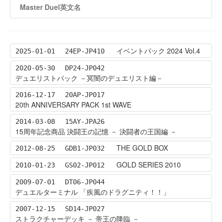
Master Duel英文名
イベントパック 2024 Vol.4
2025-01-01
24EP-JP410
2020-05-30
DP24-JP042
デュエリストパック －冥闇のデュエリスト編－
2016-12-17
20AP-JP017
20th ANNIVERSARY PACK 1st WAVE
2014-03-08
15AY-JPA26
15周年記念商品 決闘王の記憶 － 決闘者の王国編 －
THE GOLD BOX
2012-08-25
GDB1-JP032
GOLD SERIES 2010
2010-01-23
GS02-JP012
2009-07-01
DT06-JP044
デュエルターミナル 「疾風のドラグニティ！！」
2007-12-15
SD14-JP027
ストラクチャーデッキ － 帝王の降臨 －