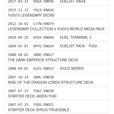
DUELIST SAGA
2017-03-31
DUSA-EN046
2015-11-13
YGLD-ENA26
YUGI'S LEGENDARY DECKS
2012-10-02
LCYW-EN074
LEGENDARY COLLECTION 3 YUGI'S WORLD MEGA PACK
DUEL TERMINAL 3
2010-09-25
DT03-EN094
DUELIST PACK - YUGI -
2009-07-07
DPYG-EN024
2008-04-02
SDDE-EN027
THE DARK EMPEROR STRUCTURE DECK
GOLD SERIES
2008-04-02
GLD1-EN033
2007-10-24
SDRL-EN030
RISE OF THE DRAGON LORDS STRUCTURE DECK
2007-07-25
YSDJ-EN030
STARTER DECK JADEN YUKI
2007-07-25
YSDS-EN031
STARTER DECK SYRUS TRUESDALE