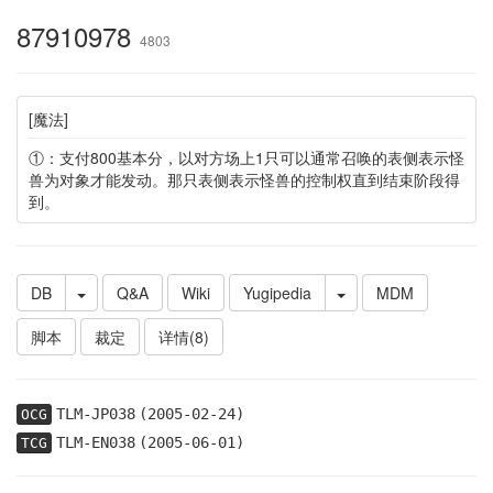
87910978
4803
[魔法]
①：支付800基本分，以对方场上1只可以通常召唤的表侧表示怪
兽为对象才能发动。那只表侧表示怪兽的控制权直到结束阶段得
到。
DB
Q&A
Wiki
Yugipedia
MDM
脚本
裁定
详情(8)
TLM-JP038
(2005-02-24)
OCG
TLM-EN038
(2005-06-01)
TCG