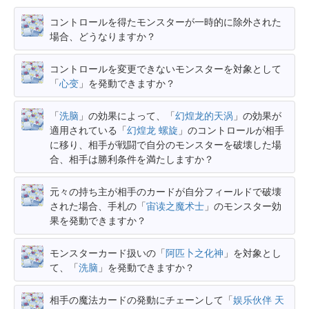
コントロールを得たモンスターが一時的に除外された
場合、どうなりますか？
コントロールを変更できないモンスターを対象として
「
心变
」を発動できますか？
「
洗脑
」の効果によって、「
幻煌龙的天涡
」の効果が
適用されている「
幻煌龙 螺旋
」のコントロールが相手
に移り、相手が戦闘で自分のモンスターを破壊した場
合、相手は勝利条件を満たしますか？
元々の持ち主が相手のカードが自分フィールドで破壊
された場合、手札の「
宙读之魔术士
」のモンスター効
果を発動できますか？
モンスターカード扱いの「
阿匹卜之化神
」を対象とし
て、「
洗脑
」を発動できますか？
相手の魔法カードの発動にチェーンして「
娱乐伙伴 天