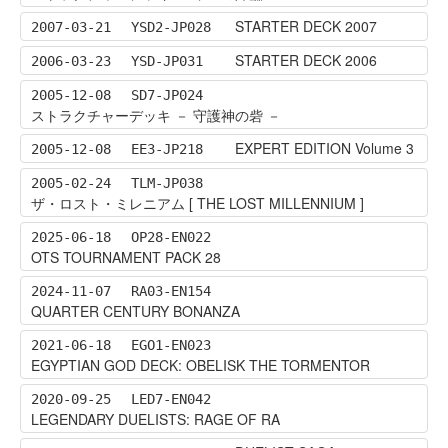
STARTER DECK 2007
2007-03-21
YSD2-JP028
STARTER DECK 2006
2006-03-23
YSD-JP031
2005-12-08
SD7-JP024
ストラクチャーデッキ － 守護神の砦 －
EXPERT EDITION Volume 3
2005-12-08
EE3-JP218
2005-02-24
TLM-JP038
ザ・ロスト・ミレニアム [ THE LOST MILLENNIUM ]
2025-06-18
OP28-EN022
OTS TOURNAMENT PACK 28
2024-11-07
RA03-EN154
QUARTER CENTURY BONANZA
2021-06-18
EGO1-EN023
EGYPTIAN GOD DECK: OBELISK THE TORMENTOR
2020-09-25
LED7-EN042
LEGENDARY DUELISTS: RAGE OF RA