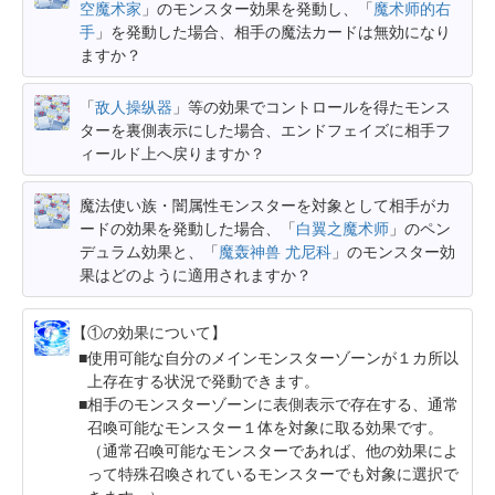
空魔术家
」のモンスター効果を発動し、「
魔术师的右
手
」を発動した場合、相手の魔法カードは無効になり
ますか？
「
敌人操纵器
」等の効果でコントロールを得たモンス
ターを裏側表示にした場合、エンドフェイズに相手フ
ィールド上へ戻りますか？
魔法使い族・闇属性モンスターを対象として相手がカ
ードの効果を発動した場合、「
白翼之魔术师
」のペン
デュラム効果と、「
魔轰神兽 尤尼科
」のモンスター効
果はどのように適用されますか？
【①の効果について】
使用可能な自分のメインモンスターゾーンが１カ所以
上存在する状況で発動できます。
相手のモンスターゾーンに表側表示で存在する、通常
召喚可能なモンスター１体を対象に取る効果です。
（通常召喚可能なモンスターであれば、他の効果によ
って特殊召喚されているモンスターでも対象に選択で