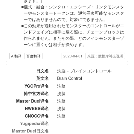
きます。）
儀式・融合・シンクロ・エクシーズ・リンクモンスタ
ーやモンスタートークンは、通常召喚可能なモンスタ
ーではありませんので、対象にできません。
この効果が適用されたモンスターのコントロールがエ
ンドフェイズに相手に戻る際に、チェーンブロックは
作られません。またその際、どのメインモンスターゾ
ーンに置くかは相手が決めます。
AI翻译
百度翻译
2020-04-01
来源：数据库补充说明
日文名
洗脳－ブレインコントロール
英文名
Brain Control
YGOPro译名
洗脑
简中官方译名
洗脑
Master Duel译名
洗脑
NWBBS译名
洗脑
CNOCG译名
洗脑
Yugipedia译名
Master Duel日文名