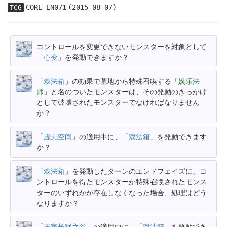
CORE-EN071
(2015-08-07)
TCG
コントロールを変更できないモンスターを対象として
「
心变
」を発動できますか？
「
戏法箱
」の効果で墓地から特殊召喚する「
娱乐法
师
」と名のついたモンスターは、その発動のきっかけ
として破壊されたモンスターでなければなりません
か？
「
虚无空间
」の適用中に、「
戏法箱
」を発動できます
か？
「
戏法箱
」を発動したターンのエンドフェイズに、コ
ントロールを得たモンスターか特殊召喚されたモンス
ターのいずれかが存在しなくなった場合、処理はどう
なりますか？
「
王家长眠之谷
」の適用中に、「
戏法箱
」を発動でき