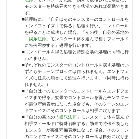
モンスターを特殊召喚できる状況であれば発動できま
す。
処理時に、『自分はそのモンスターのコントロールを
エンドフェイズまで得る』処理を行い、コントロール
を得ることに成功した場合、『その後、自分の墓地の
「
娱乐法师
」モンスター１体を選んで相手フィールド
に特殊召喚する』処理を行います。
コントロールを得る処理と特殊召喚の処理は同時に行
われません。
それぞれのモンスターのコントロールを戻す処理はい
ずれもチェーンブロックは作られません。エンドフェ
イズに任意の順番にて処理を行います。（同時に行わ
れません。）
『自分はそのモンスターのコントロールをエンドフェ
イズまで得る』効果でコントロールを得たモンスター
が裏側守備表示になった場合でも、そのターンのエン
ドフェイズにそのコントロールは相手に戻ります。
『自分の墓地の「
娱乐法师
」モンスター１体を選んで
相手フィールドに特殊召喚する』効果で特殊召喚した
モンスターが裏側守備表示になった場合、そのターン
のエンドフェイズにそのコントロールは自分に戻りま