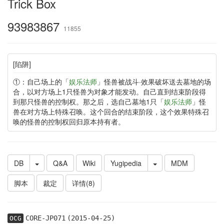
Trick Box
93983867
11855
[陷阱]
①：自己场上的「
娱乐法师
」怪兽被战斗·效果破坏送去墓地的场
合，以对方场上1只怪兽为对象才能发动。自己直到结束阶段得
到那只怪兽的控制权。那之后，选自己墓地1只「
娱乐法师
」怪
兽在对方场上特殊召唤。这个回合的结束阶段，这个效果特殊召
唤的怪兽的控制权回归原本持有者。
DB
Q&A
Wiki
Yugipedia
MDM
脚本
裁定
详情(8)
CORE-JP071
(2015-04-25)
OCG