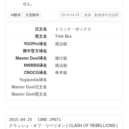
せん。
AI翻译
百度翻译
2015-04-25
来源：数据库补充说明
日文名
トリック・ボックス
英文名
Trick Box
YGOPro译名
戏法箱
简中官方译名
Master Duel译名
诡计箱
NWBBS译名
戏法箱
CNOCG译名
奇术箱
Yugipedia译名
Master Duel日文名
Master Duel英文名
2015-04-25
CORE-JP071
クラッシュ・オブ・リベリオン [ CLASH OF REBELLIONS ]