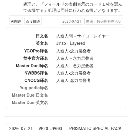
処理と、『フィールドの表側表示のカード１枚を選ん
で破壊する』処理は同時に行われる扱いとなります。
AI翻译
百度翻译
2020-07-21
来源：数据库补充说明
日文名
人造人間－サイコ・レイヤー
英文名
Jinzo - Layered
YGOPro译名
人造人-念力层叠者
简中官方译名
人造人－念力层叠者
Master Duel译名
人造人－念力层叠者
NWBBS译名
人造人-念力层叠者
CNOCG译名
人造人-念力层叠者
Yugipedia译名
Master Duel日文名
Master Duel英文名
PRISMATIC SPECIAL PACK
2020-07-21
VP20-JP003