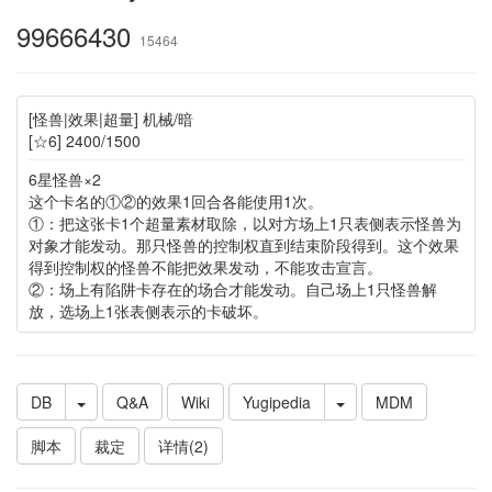
99666430
15464
[怪兽|效果|超量] 机械/暗
[☆6] 2400/1500
6星怪兽×2
这个卡名的①②的效果1回合各能使用1次。
①：把这张卡1个超量素材取除，以对方场上1只表侧表示怪兽为
对象才能发动。那只怪兽的控制权直到结束阶段得到。这个效果
得到控制权的怪兽不能把效果发动，不能攻击宣言。
②：场上有陷阱卡存在的场合才能发动。自己场上1只怪兽解
放，选场上1张表侧表示的卡破坏。
DB
Q&A
Wiki
Yugipedia
MDM
脚本
裁定
详情(2)