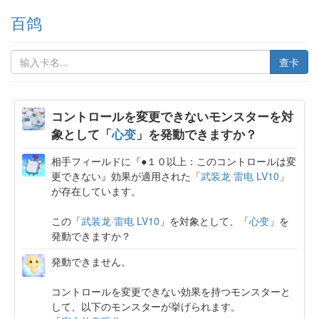
百鸽
查卡
コントロールを変更できないモンスターを対
象として「
心变
」を発動できますか？
相手フィールドに『●１０以上：このコントロールは変
更できない』効果が適用された「
武装龙·雷电 LV10
」
が存在しています。
この「
武装龙·雷电 LV10
」を対象として、「
心变
」を
発動できますか？
発動できません。
コントロールを変更できない効果を持つモンスターと
して、以下のモンスターが挙げられます。