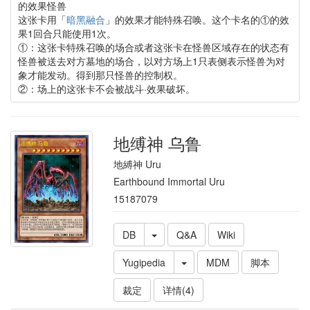
的效果怪兽
这张卡用「
暗黑融合
」的效果才能特殊召唤。这个卡名的①的效
果1回合只能使用1次。
①：这张卡特殊召唤的场合或者这张卡在怪兽区域存在的状态有
怪兽被送去对方墓地的场合，以对方场上1只表侧表示怪兽为对
象才能发动。得到那只怪兽的控制权。
②：场上的这张卡不会被战斗·效果破坏。
地缚神 乌鲁
地縛神 Uru
Earthbound Immortal Uru
15187079
DB
Q&A
Wiki
Yugipedia
MDM
脚本
裁定
详情(4)