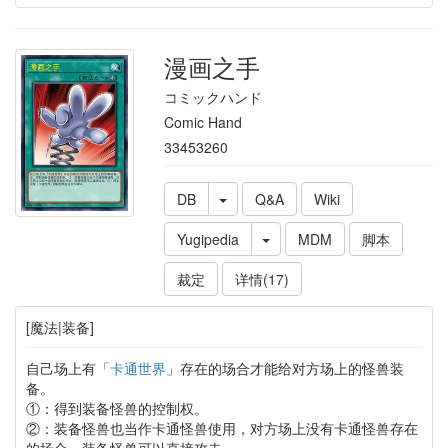
漫画之手
コミックハンド
Comic Hand
33453260
DB
Q&A
Wiki
Yugipedia
MDM
脚本
裁定
详情(17)
[魔法|装备]
自己场上有「
卡通世界
」存在的场合才能给对方场上的怪兽装
备。
①：得到装备怪兽的控制权。
②：装备怪兽也当作卡通怪兽使用，对方场上没有卡通怪兽存在
的场合，装备怪兽可以直接攻击。