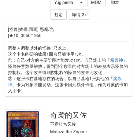
Yugipedia
MDM
脚本
裁定
详情(3)
[怪兽|效果|同调] 恶魔/光
[★10] 3050/1950
调整＋调整以外的怪兽1只以上
这个卡名的②的效果1回合只能使用1次。
①：自己·对方的主要阶段才能发动1次。自己场上的「
魔轰神
」
怪兽任意数量解放，得到那个数量的对方场上的表侧表示怪兽的
控制权。这个效果得到控制权的怪兽的效果无效化。
②：这张卡在墓地存在的场合，以自己墓地1张其他的「
魔轰
神
」卡为对象才能发动。这张卡回到额外卡组，作为对象的卡加
入手卡。
奇袭的又佐
不意打ち又佐
Mataza the Zapper