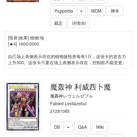
Yugipedia
MDM
脚本
裁定
详情(8)
[怪兽|效果] 植物/地
[★4] 1600/2000
自己场上表侧表示存在的植物族怪兽每有1只，这张卡的攻击力
上升300。这张卡只要在场上表侧表示存在，控制权不能变更。
魔轰神 利威西卜魔
魔轟神レヴェルゼブル
Fabled Levilazebul
21281085
DB
Q&A
Wiki