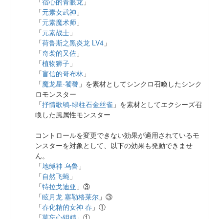
「
宿心的青眼龙
」
「
元素女武神
」
「
元素魔术师
」
「
元素战士
」
「
荷鲁斯之黑炎龙 LV4
」
「
奇袭的又佐
」
「
植物狮子
」
「
盲信的哥布林
」
「
魔龙星-饕餮
」を素材としてシンクロ召喚したシンク
ロモンスター
「
抒情歌鸲-绿柱石金丝雀
」を素材としてエクシーズ召
喚した風属性モンスター
コントロールを変更できない効果が適用されているモ
ンスターを対象として、以下の効果も発動できませ
ん。
「
地缚神 乌鲁
」
「
自然飞蝇
」
「
特拉戈迪亚
」③
「
眩月龙 塞勒格莱尔
」③
「
春化精的女神 春
」①
「
莫忘心钥精
」①