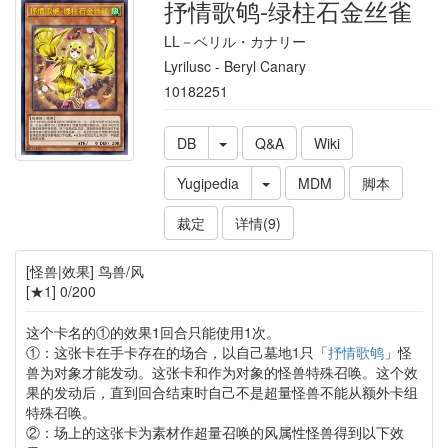
抒情歌鸲-绿柱石金丝雀
LL－ベリル・カナリー
Lyrilusc - Beryl Canary
10182251
DB
Q&A
Wiki
Yugipedia
MDM
脚本
裁定
详情(9)
[怪兽|效果] 鸟兽/风
[★1] 0/200
这个卡名的①的效果1回合只能使用1次。
①：这张卡在手卡存在的场合，以自己墓地1只「
抒情歌鸲
」怪
兽为对象才能发动。这张卡和作为对象的怪兽特殊召唤。这个效
果的发动后，直到回合结束时自己不是超量怪兽不能从额外卡组
特殊召唤。
②：场上的这张卡为素材作超量召唤的风属性怪兽得到以下效