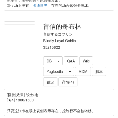
③：场上没有「
卡通世界
」存在的场合这张卡破坏。
盲信的哥布林
盲信するゴブリン
Blindly Loyal Goblin
35215622
DB
Q&A
Wiki
Yugipedia
MDM
脚本
裁定
详情(4)
[怪兽|效果] 战士/地
[★4] 1800/1500
只要这张卡在场上表侧表示存在，控制权不会被转移。