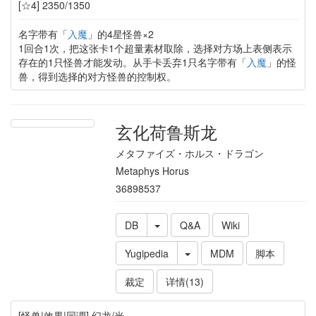
[☆4] 2350/1350
名字带有「
入魔
」的4星怪兽×2
1回合1次，把这张卡1个超量素材取除，选择对方场上表侧表示
存在的1只怪兽才能发动。从手卡丢弃1只名字带有「
入魔
」的怪
兽，得到选择的对方怪兽的控制权。
玄化荷鲁斯龙
メタファイズ・ホルス・ドラゴン
Metaphys Horus
36898537
DB
Q&A
Wiki
Yugipedia
MDM
脚本
裁定
详情(13)
[怪兽|效果|同调] 幻龙/光