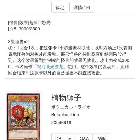
裁定
详情(19)
[怪兽|效果|超量] 龙/光
[☆8] 3000/2500
8星怪兽×2
①：1回合1次，把这张卡1个超量素材取除，以对方场上1只表侧
表示怪兽为对象才能发动。那只怪兽的控制权直到结束阶段得
到。这个效果得到控制权的怪兽的效果无效化，攻击力变成300
0，卡名当作「
银河眼光波龙
」使用。这个效果的发动后，直到
回合结束时这张卡以外的自己怪兽不能直接攻击。
植物狮子
ボタニカル・ライオ
Botanical Lion
20546916
DB
Q&A
Wiki