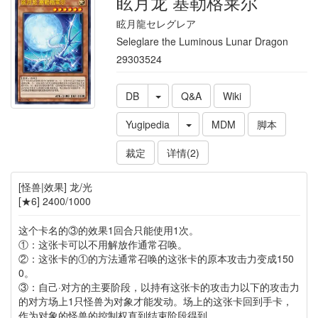
眩月龙 塞勒格莱尔
眩月龍セレグレア
Seleglare the Luminous Lunar Dragon
29303524
DB
Q&A
Wiki
Yugipedia
MDM
脚本
裁定
详情(2)
[怪兽|效果] 龙/光
[★6] 2400/1000
这个卡名的③的效果1回合只能使用1次。
①：这张卡可以不用解放作通常召唤。
②：这张卡的①的方法通常召唤的这张卡的原本攻击力变成150
0。
③：自己·对方的主要阶段，以持有这张卡的攻击力以下的攻击力
的对方场上1只怪兽为对象才能发动。场上的这张卡回到手卡，
作为对象的怪兽的控制权直到结束阶段得到。