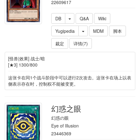
22609617
DB
Q&A
Wiki
Yugipedia
MDM
脚本
裁定
详情(7)
[怪兽|效果] 战士/暗
[★3] 1300/800
这张卡在同1个战斗阶段中可以进行2次攻击。这张卡在场上以表
侧表示存在时，控制权不能被变更。
幻惑之眼
幻惑の眼
Eye of Illusion
23446369