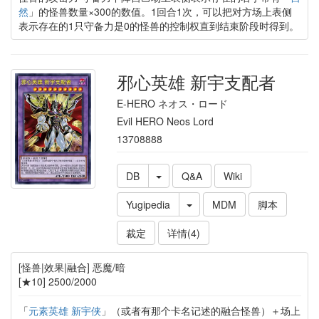
然
」的怪兽数量×300的数值。1回合1次，可以把对方场上表侧
表示存在的1只守备力是0的怪兽的控制权直到结束阶段时得到。
邪心英雄 新宇支配者
E-HERO ネオス・ロード
Evil HERO Neos Lord
13708888
DB
Q&A
Wiki
Yugipedia
MDM
脚本
裁定
详情(4)
[怪兽|效果|融合] 恶魔/暗
[★10] 2500/2000
「
元素英雄 新宇侠
」（或者有那个卡名记述的融合怪兽）＋场上