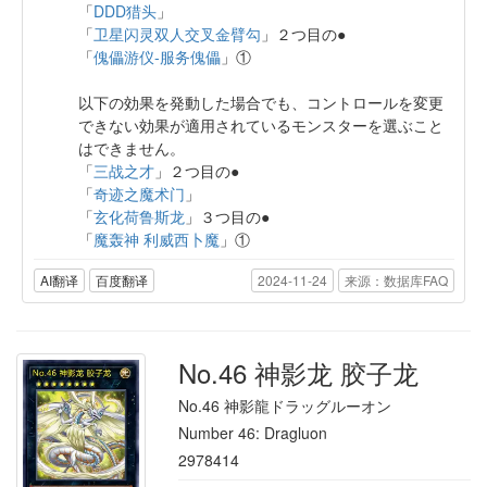
「
DDD猎头
」
「
卫星闪灵双人交叉金臂勾
」２つ目の●
「
傀儡游仪-服务傀儡
」①
以下の効果を発動した場合でも、コントロールを変更
できない効果が適用されているモンスターを選ぶこと
はできません。
「
三战之才
」２つ目の●
「
奇迹之魔术门
」
「
玄化荷鲁斯龙
」３つ目の●
「
魔轰神 利威西卜魔
」①
AI翻译
百度翻译
2024-11-24
来源：数据库FAQ
No.46 神影龙 胶子龙
No.46 神影龍ドラッグルーオン
Number 46: Dragluon
2978414