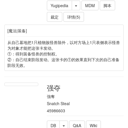
Yugipedia
MDM
脚本
裁定
详情(5)
[魔法|装备]
从自己墓地把1只植物族怪兽除外，以对方场上1只表侧表示怪兽
为对象才能把这张卡发动。
①：得到装备怪兽的控制权。
②：自己结束阶段发动。这张卡的①的效果直到下次的自己准备
阶段无效。
强夺
強奪
Snatch Steal
45986603
DB
Q&A
Wiki