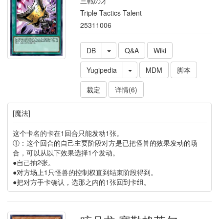
三戦の才
Triple Tactics Talent
25311006
DB
Q&A
Wiki
Yugipedia
MDM
脚本
裁定
详情(6)
[魔法]
这个卡名的卡在1回合只能发动1张。
①：这个回合的自己主要阶段对方是已把怪兽的效果发动的场
合，可以从以下效果选择1个发动。
●自己抽2张。
●对方场上1只怪兽的控制权直到结束阶段得到。
●把对方手卡确认，选那之内的1张回到卡组。