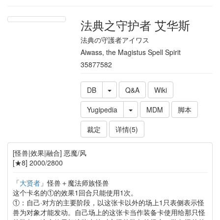
法典之守护者 艾华斯
法典の守護者アイワス
Aiwass, the Magistus Spell Spirit
35877582
DB
Q&A
Wiki
Yugipedia
MDM
脚本
裁定
详情(5)
[怪兽|效果|融合] 恶魔/风
[★8] 2000/2800
「
大贤者
」怪兽＋魔法师族怪兽
这个卡名的①的效果1回合只能使用1次。
①：自己·对方的主要阶段，以这张卡以外的场上1只表侧表示怪
兽为对象才能发动。自己场上的这张卡当作装备卡使用给那只怪