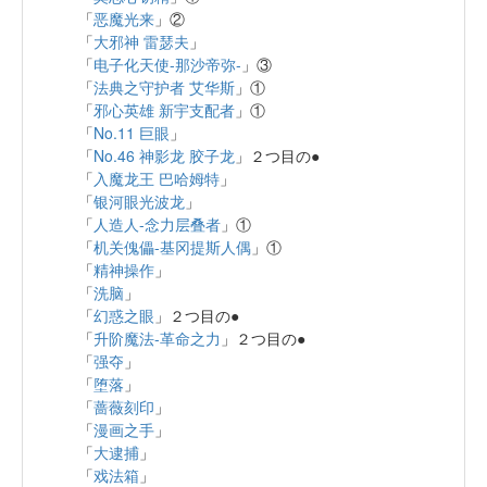
「
恶魔光来
」②
「
大邪神 雷瑟夫
」
「
电子化天使-那沙帝弥-
」③
「
法典之守护者 艾华斯
」①
「
邪心英雄 新宇支配者
」①
「
No.11 巨眼
」
「
No.46 神影龙 胶子龙
」２つ目の●
「
入魔龙王 巴哈姆特
」
「
银河眼光波龙
」
「
人造人-念力层叠者
」①
「
机关傀儡-基冈提斯人偶
」①
「
精神操作
」
「
洗脑
」
「
幻惑之眼
」２つ目の●
「
升阶魔法-革命之力
」２つ目の●
「
强夺
」
「
堕落
」
「
蔷薇刻印
」
「
漫画之手
」
「
大逮捕
」
「
戏法箱
」