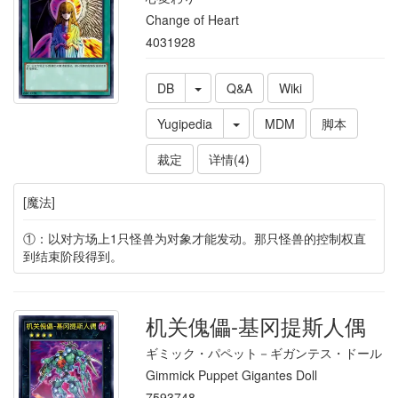
Change of Heart
4031928
DB
Q&A
Wiki
Yugipedia
MDM
脚本
裁定
详情(4)
[魔法]
①：以对方场上1只怪兽为对象才能发动。那只怪兽的控制权直
到结束阶段得到。
机关傀儡-基冈提斯人偶
ギミック・パペット－ギガンテス・ドール
Gimmick Puppet Gigantes Doll
7593748