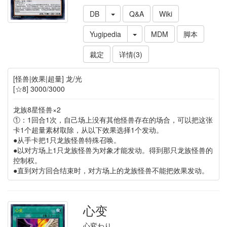
DB
Q&A
Wiki
Yugipedia
MDM
脚本
裁定
详情(3)
[怪兽|效果|超量] 龙/光
[☆8] 3000/3000
龙族8星怪兽×2
①：1回合1次，自己场上没有其他怪兽存在的场合，可以把这张
卡1个超量素材取除，从以下效果选择1个发动。
●从手卡把1只龙族怪兽特殊召唤。
●以对方场上1只龙族怪兽为对象才能发动。得到那只龙族怪兽的
控制权。
●直到对方回合结束时，对方场上的龙族怪兽不能把效果发动。
心变
心変わり