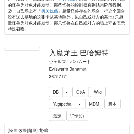
的怪兽为对象才能发动。那些怪兽的控制权直到结束阶段得到。
②：自己场上有「
机关傀儡
」超量怪兽存在的场合，把这个回合
没有送去墓地的这张卡从墓地除外，以自己或对方的墓地1只超
量怪兽为对象才能发动。那只怪兽在自己或对方的场上守备表示
特殊召唤。
入魔龙王 巴哈姆特
ヴェルズ・バハムート
Evilswarm Bahamut
36757171
DB
Q&A
Wiki
Yugipedia
MDM
脚本
裁定
详情(3)
[怪兽|效果|超量] 龙/暗