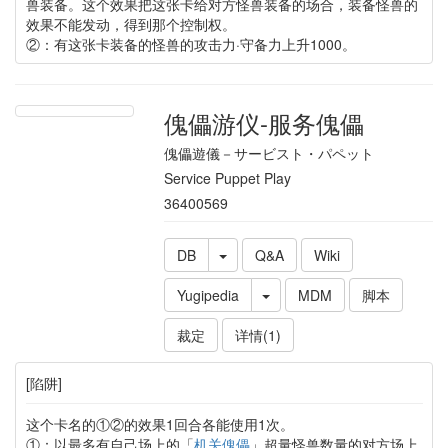
兽装备。这个效果把这张卡给对方怪兽装备的场合，装备怪兽的
效果不能发动，得到那个控制权。
②：有这张卡装备的怪兽的攻击力·守备力上升1000。
傀儡游仪-服务傀儡
傀儡遊儀－サービスト・パペット
Service Puppet Play
36400569
DB
Q&A
Wiki
Yugipedia
MDM
脚本
裁定
详情(1)
[陷阱]
这个卡名的①②的效果1回合各能使用1次。
①：以最多有自己场上的「
机关傀儡
」超量怪兽数量的对方场上