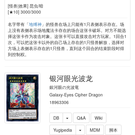
[怪兽|效果] 昆虫/暗
[★10] 3000/3000
名字带有「
地缚神
」的怪兽在场上只能有1只表侧表示存在。场
上没有表侧表示场地魔法卡存在的场合这张卡破坏。对方不能选
择这张卡作为攻击对象。这张卡可以直接攻击对方玩家。1回合1
次，可以把这张卡以外的自己场上存在的1只怪兽解放，选择对
方场上表侧表示存在的1只怪兽，直到这个回合的结束阶段时得
到控制权。
银河眼光波龙
銀河眼の光波竜
Galaxy-Eyes Cipher Dragon
18963306
DB
Q&A
Wiki
Yugipedia
MDM
脚本