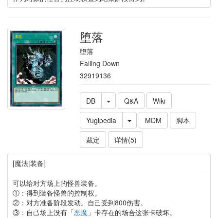
堕落
堕落
Falling Down
32919136
DB
Q&A
Wiki
Yugipedia
MDM
脚本
裁定
详情(5)
[魔法|装备]
可以给对方场上的怪兽装备。
①：得到装备怪兽的控制权。
②：对方准备阶段发动。自己受到800伤害。
③：自己场上没有「
恶魔
」卡存在的场合这张卡破坏。