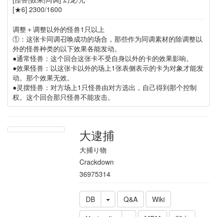
[★6] 2300/1600
调整＋调整以外的怪兽1只以上
①：这张卡同调召唤成功的场合，那些作为同调素材的除调整以
外的怪兽种类的以下效果各能发动。
●通常怪兽：这个回合这张卡不受自身以外的卡的效果影响。
●效果怪兽：以这张卡以外的场上1张表侧表示的卡为对象才能发
动。那个效果无效。
●灵摆怪兽：对方场上1只怪兽由对方选出，自己得到那个控制
权。这个回合那只怪兽不能攻击。
大逮捕
大捕り物
Crackdown
36975314
DB
Q&A
Wiki