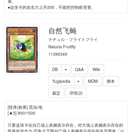
果。
●这张卡的攻击力上升200，不能把控制权变更。
自然飞蝇
ナチュル・フライトフライ
Naturia Fruitfly
11390349
DB
Q&A
Wiki
Yugipedia
MDM
脚本
裁定
详情(2)
[怪兽|效果] 昆虫/地
[★3] 800/1500
只要这张卡在自己场上表侧表示存在，对方场上表侧表示存在的
怪兽的攻击力·守备力下降自己场上表侧表示存在的名字带有「
自