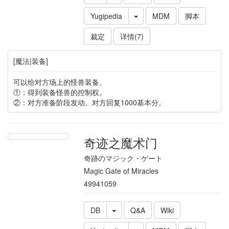
Yugipedia
MDM
脚本
裁定
详情(7)
[魔法|装备]
可以给对方场上的怪兽装备。
①：得到装备怪兽的控制权。
②：对方准备阶段发动。对方回复1000基本分。
奇迹之魔术门
奇跡のマジック・ゲート
Magic Gate of Miracles
49941059
DB
Q&A
Wiki