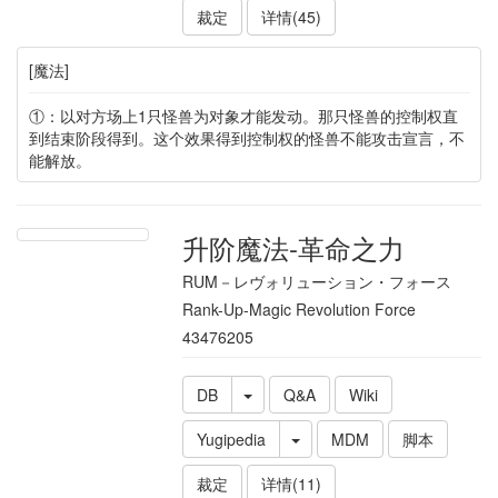
裁定
详情(45)
[魔法]
①：以对方场上1只怪兽为对象才能发动。那只怪兽的控制权直
到结束阶段得到。这个效果得到控制权的怪兽不能攻击宣言，不
能解放。
升阶魔法-革命之力
RUM－レヴォリューション・フォース
Rank-Up-Magic Revolution Force
43476205
DB
Q&A
Wiki
Yugipedia
MDM
脚本
裁定
详情(11)