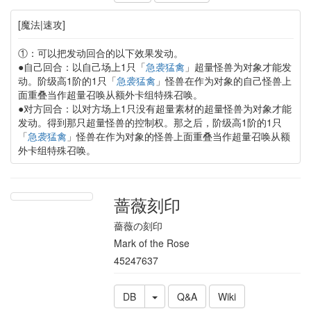
[魔法|速攻]
①：可以把发动回合的以下效果发动。
●自己回合：以自己场上1只「
急袭猛禽
」超量怪兽为对象才能发
动。阶级高1阶的1只「
急袭猛禽
」怪兽在作为对象的自己怪兽上
面重叠当作超量召唤从额外卡组特殊召唤。
●对方回合：以对方场上1只没有超量素材的超量怪兽为对象才能
发动。得到那只超量怪兽的控制权。那之后，阶级高1阶的1只
「
急袭猛禽
」怪兽在作为对象的怪兽上面重叠当作超量召唤从额
外卡组特殊召唤。
蔷薇刻印
薔薇の刻印
Mark of the Rose
45247637
DB
Q&A
Wiki