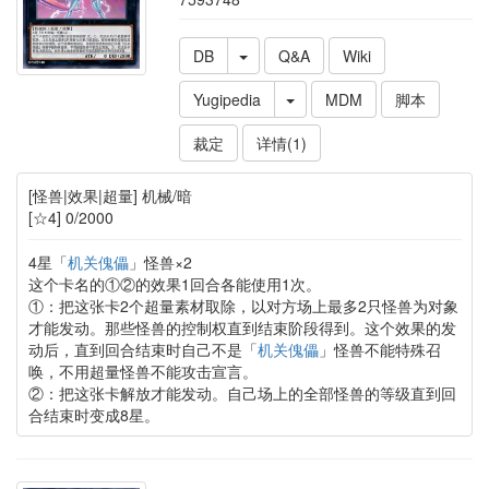
DB
Q&A
Wiki
Yugipedia
MDM
脚本
裁定
详情(1)
[怪兽|效果|超量] 机械/暗
[☆4] 0/2000
4星「
机关傀儡
」怪兽×2
这个卡名的①②的效果1回合各能使用1次。
①：把这张卡2个超量素材取除，以对方场上最多2只怪兽为对象
才能发动。那些怪兽的控制权直到结束阶段得到。这个效果的发
动后，直到回合结束时自己不是「
机关傀儡
」怪兽不能特殊召
唤，不用超量怪兽不能攻击宣言。
②：把这张卡解放才能发动。自己场上的全部怪兽的等级直到回
合结束时变成8星。