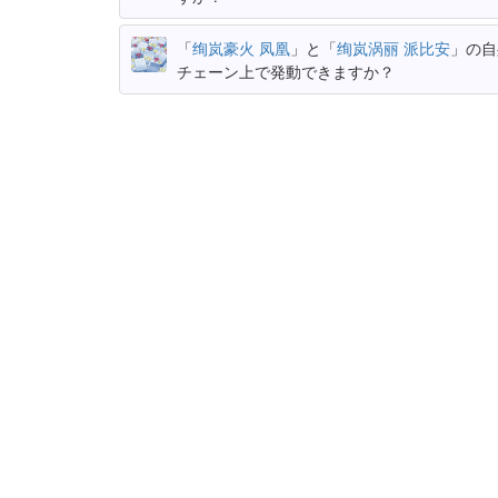
「
绚岚豪火 凤凰
」と「
绚岚涡丽 派比安
」の自
チェーン上で発動できますか？