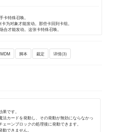
手卡特殊召唤。
张卡为对象才能发动。那些卡回到卡组。
场合才能发动。这张卡特殊召唤。
MDM
脚本
裁定
详情(3)
効果です。
魔法カードを発動し、その発動が無効にならなかっ
チェーンブロックの処理後に発動できます。
発動できません。