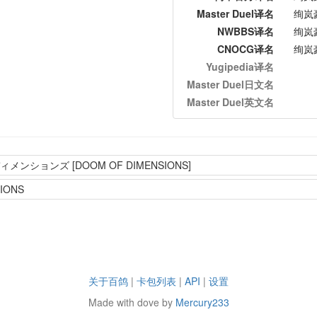
Master Duel译名
绚岚
NWBBS译名
绚岚
CNOCG译名
绚岚
Yugipedia译名
Master Duel日文名
Master Duel英文名
ンションズ [DOOM OF DIMENSIONS]
IONS
关于百鸽
|
卡包列表
|
API
|
设置
Made with dove by
Mercury233