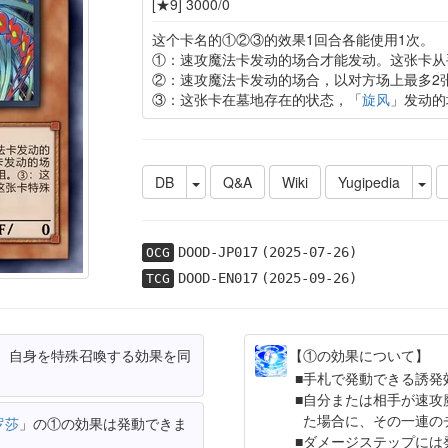
[★9] 3000/0
这个卡名的①②③的效果1回合各能使用1次。
①：速攻魔法卡发动的场合才能发动。这张卡从
②：速攻魔法卡发动的场合，以对方场上最多2
③：这张卡在墓地存在的状态，「
旋风
」发动的
DB
Q&A
Wiki
Yugipedia
DOOD-JP017
(2025-07-26)
OCG
DOOD-EN017
(2025-09-26)
TCG
、自身を特殊召喚する効果を同
【①の効果について】
手札で発動できる誘発
自分または相手が速攻
た場合に、その一連の
罗莎
」の①の効果は発動できま
ダメージステップには