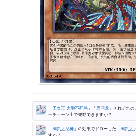
「
圣炎王 大鹏不死鸟
」「
黑洞龙
」それぞれの
一チェーン上で発動できますか？
「
绚岚之见神
」の効果でドローした「
绚岚之
すか？