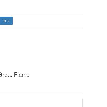
查卡
Great Flame