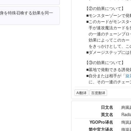
【②の効果について】
身を特殊召喚する効果を同一
モンスターゾーンで発
このカードがモンスタ
手が速攻魔法カードを
の一連のチェーンブロ
効果によってこのカー
をきっかけとして、こ
ダメージステップには
【③の効果について】
墓地で発動できる誘発
自分または相手が「
旋
に、その一連のチェー
AI翻译
百度翻译
日文名
絢嵐
英文名
Radi
YGOPro译名
绚岚
简中官方译名
绚岚