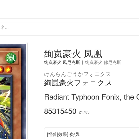
绚岚豪火 凤凰
绚岚豪火 凤尼克斯
|
绚岚豪火 佛尼克斯
けんらんごうかフォニクス
絢嵐豪火フォニクス
Radiant Typhoon Fonix, the 
85315450
21783
[怪兽|效果] 炎/风