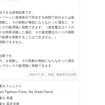
動できる誘発効果です。
ーゾーンに表側表示で存在する状態で自分または相
発動し、その発動が無効にならなかった場合に、そ
ックの処理後に発動できます。（速攻魔法カードの
ドを特殊召喚した場合、その速攻魔法カードの発動
の効果を発動することはできません。）
発動できません。
効果です。
风
」を発動し、その発動が無効にならなかった場合
ンブロックの処理後に発動できます。
2025-07-26
来源：数据库补充说明
豪火フォニクス
ant Typhoon Fonix, the Great Flame
豪火 凤凰
豪火 凤尼克斯