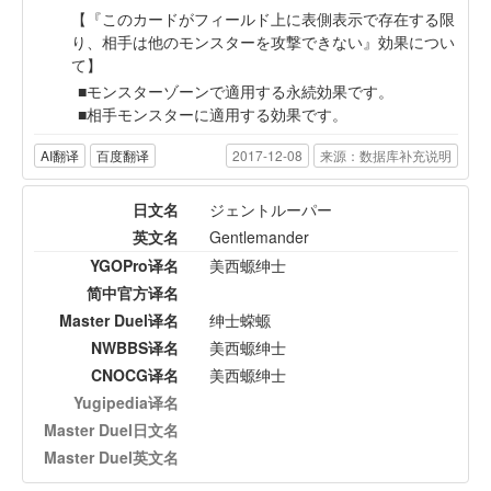
【『このカードがフィールド上に表側表示で存在する限
り、相手は他のモンスターを攻撃できない』効果につい
て】
モンスターゾーンで適用する永続効果です。
相手モンスターに適用する効果です。
AI翻译
百度翻译
2017-12-08
来源：数据库补充说明
日文名
ジェントルーパー
英文名
Gentlemander
YGOPro译名
美西螈绅士
简中官方译名
Master Duel译名
绅士蝾螈
NWBBS译名
美西螈绅士
CNOCG译名
美西螈绅士
Yugipedia译名
Master Duel日文名
Master Duel英文名