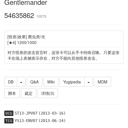
Gentlemander
54635862
10575
[怪兽|效果] 爬虫类/光
[★4] 1200/1000
对方怪兽的攻击宣言时，这张卡可以从手卡特殊召唤。只要这张
卡在场上表侧表示存在，对方不能向其他怪兽攻击。
DB
Q&A
Wiki
Yugipedia
MDM
脚本
裁定
详情(3)
ST13-JPV07
(2013-03-16)
OCG
YS13-ENV07
(2013-06-14)
TCG