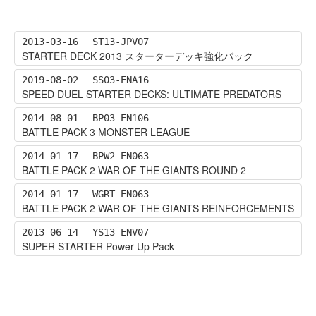
2013-03-16
ST13-JPV07
STARTER DECK 2013 スターターデッキ強化パック
2019-08-02
SS03-ENA16
SPEED DUEL STARTER DECKS: ULTIMATE PREDATORS
2014-08-01
BP03-EN106
BATTLE PACK 3 MONSTER LEAGUE
2014-01-17
BPW2-EN063
BATTLE PACK 2 WAR OF THE GIANTS ROUND 2
2014-01-17
WGRT-EN063
BATTLE PACK 2 WAR OF THE GIANTS REINFORCEMENTS
2013-06-14
YS13-ENV07
SUPER STARTER Power-Up Pack