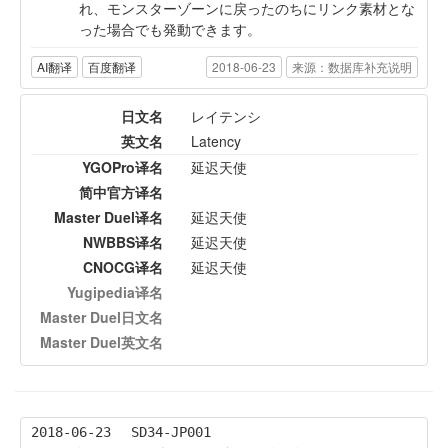
れ、モンスターゾーンに戻ったのちにリンク素材とな
った場合でも発動できます。
AI翻译
百度翻译
2018-06-23
来源：数据库补充说明
日文名
レイテンシ
英文名
Latency
YGOPro译名
延迟天使
简中官方译名
Master Duel译名
延迟天使
NWBBS译名
延迟天使
CNOCG译名
延迟天使
Yugipedia译名
Master Duel日文名
Master Duel英文名
2018-06-23
SD34-JP001