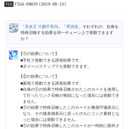
FIGA-EN035
(2019-08-23)
TCG
「
圣炎王 大鹏不死鸟
」「
黑洞龙
」それぞれの、自身を
特殊召喚する効果を同一チェーン上で発動できます
か？
【①の効果について】
手札で発動できる誘発効果です。
ダメージステップでも発動できます。
【②の効果について】
墓地で発動できる誘発効果です。
自身の①の効果で特殊召喚されたこのカードを使用し
て行ったリンク召喚が無効になった場合には発動でき
ません。
①の効果で特殊召喚したこのカードが裏側守備表示に
なり、その後表側表示に戻ったのちにリンク素材とな
った場合には発動できません。
①の効果で特殊召喚したこのカードが一時的に除外さ