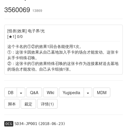
3560069
13869
[怪兽|效果] 电子界/光
[★1] 0/0
这个卡名的①②的效果1回合各能使用1次。
①：这张卡因效果从自己墓地加入手卡的场合才能发动。这张卡
从手卡特殊召唤。
②：这张卡的①的效果特殊召唤的这张卡作为连接素材送去墓地
的场合才能发动。自己从卡组抽1张。
DB
Q&A
Wiki
Yugipedia
MDM
脚本
裁定
详情(1)
SD34-JP001
(2018-06-23)
OCG