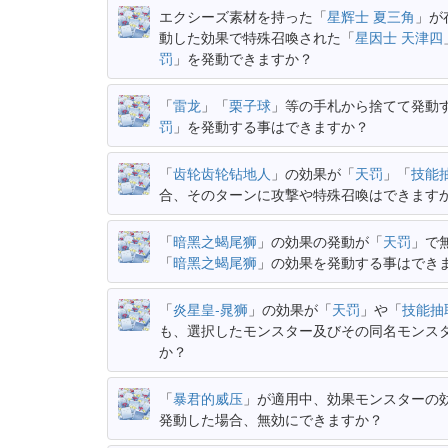
エクシーズ素材を持った「
星辉士 夏三角
」が
動した効果で特殊召喚された「
星因士 天津四
罚
」を発動できますか？
「
雷龙
」「
栗子球
」等の手札から捨てて発動
罚
」を発動する事はできますか？
「
齿轮齿轮钻地人
」の効果が「
天罚
」「
技能
合、そのターンに攻撃や特殊召喚はできます
「
暗黑之蝎尾狮
」の効果の発動が「
天罚
」で
「
暗黑之蝎尾狮
」の効果を発動する事はでき
「
炎星皇-晁狮
」の効果が「
天罚
」や「
技能抽
も、選択したモンスター及びその同名モンス
か？
「
暴君的威压
」が適用中、効果モンスターの
発動した場合、無効にできますか？