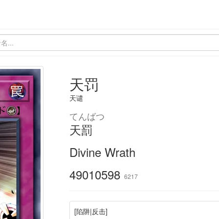
天罚
天谴
てんばつ
天罰
Divine Wrath
49010598
6217
[陷阱|反击]