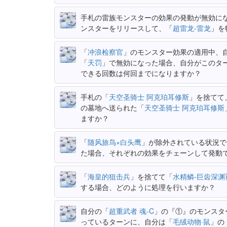
手札の雷族モンスターの効果の発動が無効に
ンスターをリリースして、「
超雷龙-雷龙
」を
「
冲浪检察官
」のモンスター効果の適用中、
「
天罚
」で無効になった場合、自分がこのタ
できる回数は何回までになりますか？
手札の「
天空圣骑士 阿克珀耳修斯
」を捨てて
の墓地へ送られた「
天空圣骑士 阿克珀耳修斯
ますか？
「
随风旅鸟×白头鹰
」が除外されている状況で
た場合、それぞれの効果をチェーンして発動
「
海皇的狙击兵
」を捨てて「
水精鳞-巨齿深渊
する場合、どのように処理を行いますか？
自分の「
超重武者 魂-C
」の『①』のモンスタ
っているターンに、自分は「
毛绒动物·鼠
」の