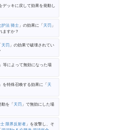
をデッキに戻して効果を発動し
化护法 骑士
」の効果に「
天罚
」
れますか？
「
天罚
」の効果で破壊されてい
？
」等によって無効になった場
」を特殊召喚する効果に「
天
発動を「
天罚
」で無効にした場
士 限界反射者
」を攻撃し、そ
「
混沌No.5 亡胧龙 混沌嵌合