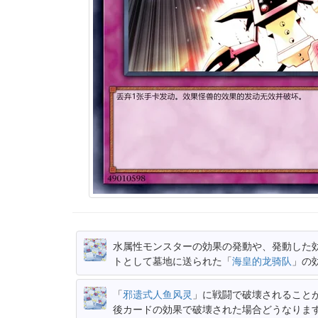
水属性モンスターの効果の発動や、発動した
トとして墓地に送られた「
海皇的龙骑队
」の
「
邪遗式人鱼风灵
」に戦闘で破壊されること
後カードの効果で破壊された場合どうなりま