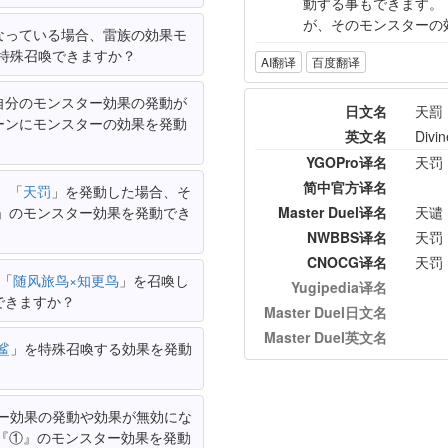
動する事もできます。
が、そのモンスターの
なっている場合、雷族の効果モ
特殊召喚できますか？
AI翻译
百度翻译
自分のモンスター効果の発動が
日文名
天罰
ーンにモンスターの効果を発動
英文名
Divi
YGOPro译名
天罚
简中官方译名
、「
天罚
」を発動した場合、そ
」のモンスター効果を発動でき
Master Duel译名
天谴
NWBBS译名
天罚
CNOCG译名
天罚
「
随风旅鸟×知更鸟
」を召喚し
Yugipedia译名
できますか？
Master Duel日文名
Master Duel英文名
鲨
」を特殊召喚する効果を発動
ー効果の発動や効果が無効にな
『①』のモンスター効果を発動