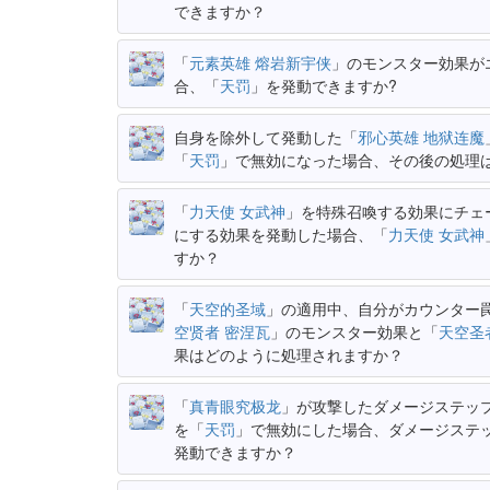
できますか？
「
元素英雄 熔岩新宇侠
」のモンスター効果が
合、「
天罚
」を発動できますか?
自身を除外して発動した「
邪心英雄 地狱连魔
「
天罚
」で無効になった場合、その後の処理
「
力天使 女武神
」を特殊召喚する効果にチェ
にする効果を発動した場合、「
力天使 女武神
すか？
「
天空的圣域
」の適用中、自分がカウンター
空贤者 密涅瓦
」のモンスター効果と「
天空圣
果はどのように処理されますか？
「
真青眼究极龙
」が攻撃したダメージステッ
を「
天罚
」で無効にした場合、ダメージステ
発動できますか？