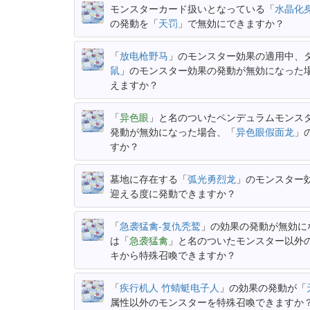
モンスターカード扱いとなっている「
水晶化
の発動を「
天罚
」で無効にできますか？
「
放电枪野马
」のモンスター効果の適用中、
鼠
」のモンスター効果の発動が無効になった
えますか？
「
异色眼
」と名のついたペンデュラムモンス
発動が無効になった場合、「
异色眼假面龙
」
すか？
墓地に存在する「
弧光勇烈龙
」のモンスター
迎える度に発動できますか？
「
急袭猛禽-复仇秃鹫
」の効果の発動が無効に
は「
急袭猛禽
」と名のついたモンスター以外
キから特殊召喚できますか？
「
疾行机人 竹蜻蜓电子人
」の効果の発動が「
属性以外のモンスターを特殊召喚できますか