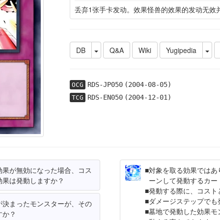
丢弃1张手卡发动。效果怪兽的效果的发动无效
DB
Q&A
Wiki
Yugipedia
RDS-JP050
(2004-08-05)
OCG
RDS-EN050
(2004-12-01)
TCG
効果が無効になった場合、コス
対象を取る効果ではあ
効果は発動しますか？
ーンして発動するカー
発動する際に、コスト
ダメージステップでも
が決まったモンスターが、その
墓地で発動した効果モ
すか？