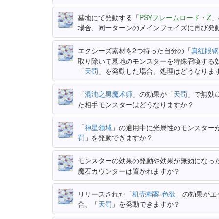
墓地にて発動する「
PSYフレームロード・Z
」
場合、同一ターンのメインフェイズに再び発
エクシーズ素材を2つ持った自分の「
真红眼钢
取り除いて墓地のモンスターを特殊召喚する
「
天罚
」を発動した場合、処理はどうなりま
「
混沌之黑魔术师
」の効果が「
天罚
」で無効
た相手モンスターはどうなりますか？
「
神星领域
」の適用中に光属性のモンスター
罚
」を発動できますか？
モンスターの効果の発動や効果が無効になっ
魔石カウンターは置かれますか？
リリースされた「
机壳档案 色欲
」の効果がエ
合、「
天罚
」を発動できますか？