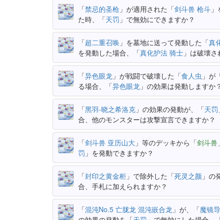
「
禁忌的圣枪
」が適用された「
剑斗兽 枪斗
」
た時、「
天罚
」で無効にできますか？
「
超二重召唤
」を墓地に送って発動した「
真
を発動した場合、「
真化护法 骑士
」は破壊さ
「
异色眼龙
」が戦闘で破壊した「
食人虫
」が
る場合、「
异色眼龙
」の効果は発動しますか
「
黑羽-晓之希洛克
」の効果の発動が、「
天罚
合、他のモンスターは攻撃宣言できますか？
「
剑斗兽 亚历山大
」等のデッキから「
剑斗兽
罚
」を発動できますか？
「
封印之黄金柜
」で除外した「
死灵之颜
」の
合、手札に加えられますか？
「
混沌No.5 亡胧龙 混沌嵌合龙
」が、「
魔镜导
の効果の発動を「
天罚
」で無効にした場合、