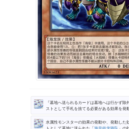
『墓地へ送られるカードは墓地へは行かず除
ストとして手札を捨てる必要がある効果を発
水属性モンスターの効果の発動や、発動した
トとして墓地に送られた「
海皇的龙骑队
」の