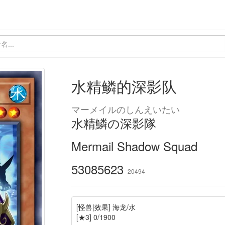
水精鳞的深影队
マーメイルのしんえいたい
水精鱗の深影隊
Mermail Shadow Squad
53085623
20494
[怪兽|效果] 海龙/水
[★3] 0/1900