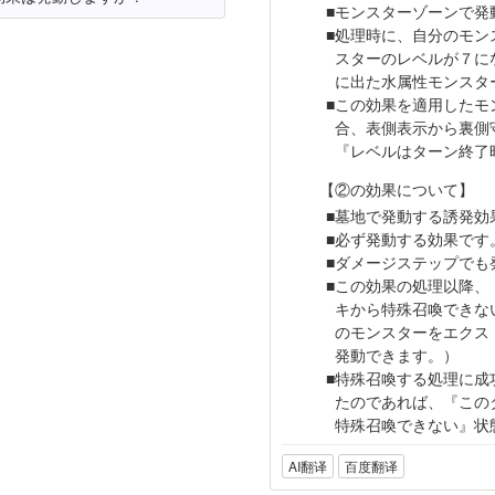
モンスターゾーンで発
処理時に、自分のモン
スターのレベルが７に
に出た水属性モンスタ
この効果を適用したモ
合、表側表示から裏側
『レベルはターン終了
【②の効果について】
墓地で発動する誘発効
必ず発動する効果です
ダメージステップでも
この効果の処理以降、
キから特殊召喚できな
のモンスターをエクス
発動できます。）
特殊召喚する処理に成
たのであれば、『この
特殊召喚できない』状
AI翻译
百度翻译