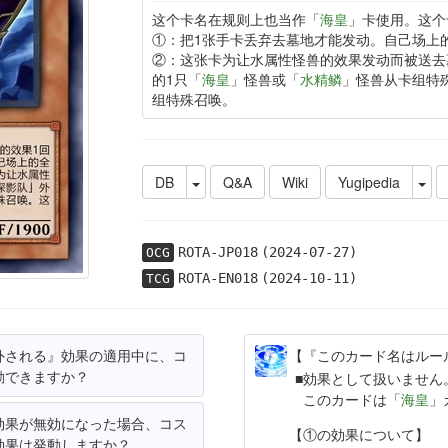
这个卡名在规则上也当作「
海皇
」卡使用。这个
①：把1张手卡丢弃去墓地才能发动。自己场上
②：这张卡为让水属性怪兽的效果发动而被送去
的1只「
海皇
」怪兽或「
水精鳞
」怪兽从卡组特
组特殊召唤。
DB
Q&A
Wiki
Yugipedia
ROTA-JP018
(2024-07-27)
OCG
ROTA-EN018
(2024-10-11)
TCG
外される』効果の適用中に、コ
【『このカード名はルー
動できますか？
効果として扱いません
このカードは「
海皇
」
効果が無効になった場合、コス
【①の効果について】
効果は発動しますか？