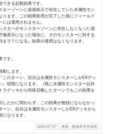
動できる起動効果です。
スターゾーンに表側表示で存在していた水属性モン
なります。この効果処理が完了した後にフィールド
ーには適用されません。
ンスターがモンスターゾーンに存在しなくなった場
守備表示になった場合に、そのモンスターに対する
時まで７になる』効果の適用はなくなります。
果です。
。
発動します。
『このターン、自分は水属性モンスターしかEXデッ
い』状態になります。（既に水属性モンスター以外
トラデッキから特殊召喚したターンでもこの効果を
功したかに関わらず、この効果が無効にならなかっ
ターン、自分は水属性モンスターしかEXデッキから
態になります。
2024-07-27
来源：数据库补充说明