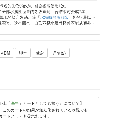
卡名的①②的效果1回合各能使用1次。
的全部水属性怪兽的等级直到回合结束时变成7星。
墓地的场合发动。除「
水精鳞的深影队
」外的4星以下
殊召唤。这个回合，自己不是水属性怪兽不能从额外卡
MDM
脚本
裁定
详情(2)
ル上「
海皇
」カードとしても扱う』について】
。このカードの効果が無効化されている状況でも、
カードとしても扱われます。