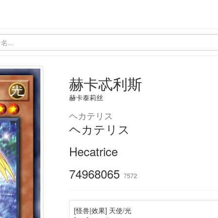
赫卡忒利斯
赫卡泰莉丝
ヘカテリス
ヘカテリス
Hecatrice
74968065
7572
[怪兽|效果] 天使/光