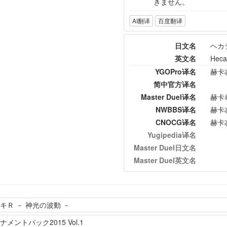
きません。
AI翻译
百度翻译
日文名
ヘカ
英文名
Hecat
YGOPro译名
赫卡
简中官方译名
Master Duel译名
赫卡
NWBBS译名
赫卡
CNOCG译名
赫卡
Yugipedia译名
Master Duel日文名
Master Duel英文名
Ｒ － 神光の波動 －
ントパック2015 Vol.1