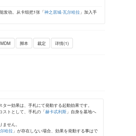
能发动。从卡组把1张「
神之居城-瓦尔哈拉
」加入手
MDM
脚本
裁定
详情(1)
スター効果は、手札にて発動する起動効果です。
コストとして、手札の「
赫卡忒利斯
」自身を墓地へ
りません。
瓦尔哈拉
」が存在しない場合、効果を発動する事はで