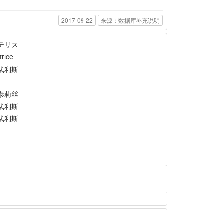
2017-09-22
来源：数据库补充说明
テリス
rice
忒利斯
泰莉丝
忒利斯
忒利斯