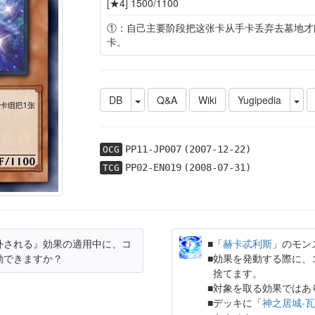
[★4] 1500/1100
①：自己主要阶段把这张卡从手卡丢弃去墓地才
卡。
DB
Q&A
Wiki
Yugipedia
PP11-JP007
(2007-12-22)
OCG
PP02-EN019
(2008-07-31)
TCG
外される』効果の適用中に、コ
「
赫卡忒利斯
」のモン
動できますか？
効果を発動する際に、
捨てます。
対象を取る効果ではあ
デッキに「
神之居城-