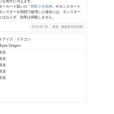
ジを相手に与えます。
ターカード扱いの「
阿匹卜之化神
」やモンスタート
モンスターを戦闘で破壊した場合には、モンスター
とはならず、効果は発動しません。
2016-07-30
来源：数据库补充说明
ドアイズ・ドラゴン
Eyes Dragon
眼龙
眼龙
眼龙
眼龙
眼龙