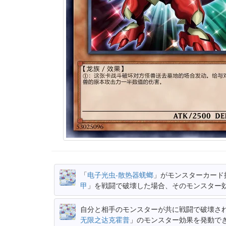
「
电子光虫-散热器蜣螂
」がモンスターカード
甲
」を戦闘で破壊した場合、そのモンスター
自分と相手のモンスターが共に戦闘で破壊さ
无限之达克霍普
」のモンスター効果を発動で