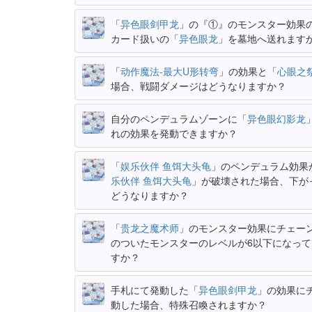
「
异色眼剑甲龙
」の『①』のモンスター効果
カード扱いの「
异色眼龙
」を墓地へ送れます
「
动作魔法-最大U形转弯
」の効果と「
心眼之
場合、戦闘ダメージはどうなりますか？
自分のペンデュラムゾーンに「
异色眼幻影龙
れの効果を発動できますか？
「
娱乐伙伴 鱼饵大头龟
」のペンデュラム効果
乐伙伴 鱼饵大头龟
」が破壊された場合、下が
どうなりますか？
「
贵龙之魔术师
」のモンスター効果にチェー
のついたモンスターのレベルが6以下になっ
すか？
手札にて発動した「
异色眼剑甲龙
」の効果に
動した場合、特殊召喚されますか？