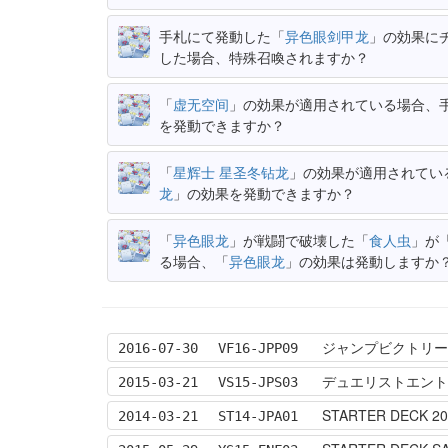
手札にて発動した「
异色眼剑甲龙
」の効果に
した場合、特殊召喚されますか？
「
虚无空间
」の効果が適用されている場合、
を発動できますか？
「
星辉士 星圣冬钻龙
」の効果が適用されてい
龙
」の効果を発動できますか？
「
异色眼龙
」が戦闘で破壊した「
食人虫
」が
る場合、「
异色眼龙
」の効果は発動しますか
ジャンプビクトリー
2016-07-30
VF16-JPP09
デュエリストエント
2015-03-21
VS15-JPS03
STARTER DEC
2014-03-21
ST14-JPA01