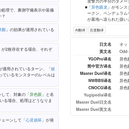
攻撃力の半分のダメー
「
异色眼龙
」がモンス
の処理で、裏側守備表示や装備
ークン、ペンデュラム
か？
が墓地へ送られた扱い
祭殿
」の効果が適用されている
AI翻译
百度翻译
日文名
オッ
」が2枚存在する場合、それぞ
英文名
Odd-
YGOPro译名
异色
简中官方译名
异色
が適用されているターン、「
娱
Master Duel译名
异色
っているモンスターのレベルは
NWBBS译名
异色
CNOCG译名
异色
ンして、対象の「
异色眼
」と名
Yugipedia译名
ている場合、処理はどうなりま
Master Duel日文名
Master Duel英文名
チェーンして「
心灵崩坏
」が発