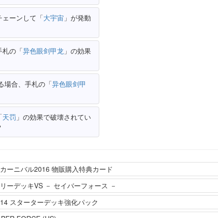
チェーンして「
大宇宙
」が発動
手札の「
异色眼剑甲龙
」の効果
る場合、手札の「
异色眼剑甲
「
天罚
」の効果で破壊されてい
？
カーニバル2016 物販購入特典カード
リーデッキVS － セイバーフォース －
K 2014 スターターデッキ強化パック