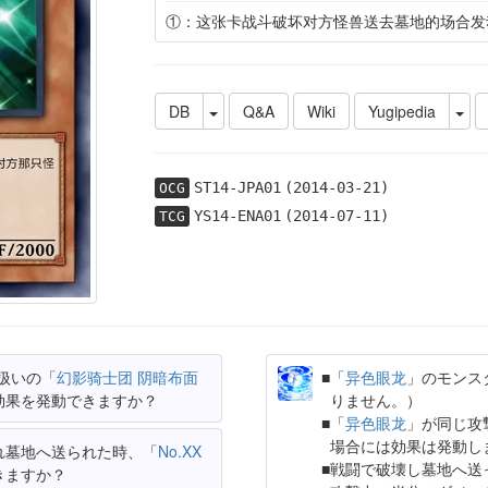
①：这张卡战斗破坏对方怪兽送去墓地的场合发
DB
Q&A
Wiki
Yugipedia
ST14-JPA01
(2014-03-21)
OCG
YS14-ENA01
(2014-07-11)
TCG
扱いの「
幻影骑士团 阴暗布面
「
异色眼龙
」のモンス
効果を発動できますか？
りません。）
「
异色眼龙
」が同じ攻
場合には効果は発動し
れ墓地へ送られた時、「
No.XX
戦闘で破壊し墓地へ送
きますか？