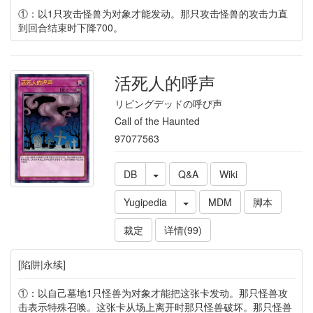
①：以1只攻击怪兽为对象才能发动。那只攻击怪兽的攻击力直
到回合结束时下降700。
活死人的呼声
リビングデッドの呼び声
Call of the Haunted
97077563
DB
Q&A
Wiki
Yugipedia
MDM
脚本
裁定
详情(99)
[陷阱|永续]
①：以自己墓地1只怪兽为对象才能把这张卡发动。那只怪兽攻
击表示特殊召唤。这张卡从场上离开时那只怪兽破坏。那只怪兽