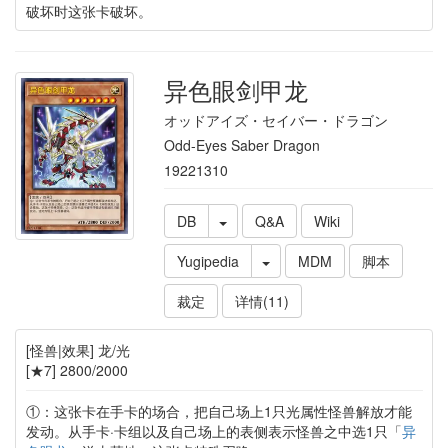
破坏时这张卡破坏。
异色眼剑甲龙
オッドアイズ・セイバー・ドラゴン
Odd-Eyes Saber Dragon
19221310
DB
Q&A
Wiki
Yugipedia
MDM
脚本
裁定
详情(11)
[怪兽|效果] 龙/光
[★7] 2800/2000
①：这张卡在手卡的场合，把自己场上1只光属性怪兽解放才能
发动。从手卡·卡组以及自己场上的表侧表示怪兽之中选1只「
异