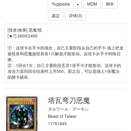
Yugipedia
MDM
脚本
裁定
详情(3)
[怪兽|效果] 恶魔/暗
[★7] 2600/2400
①：这张卡在手卡的场合，自己主要阶段从自己的手卡·场上把龙
族怪兽和恶魔族怪兽各1只解放才能发动。这张卡从手卡特殊召
唤。
②：1回合1次，自己主要阶段丢弃1张手卡才能发动。这张卡的
攻击力直到回合结束时上升500。那之后，可以选场上1张魔法·
陷阱卡破坏。
塔瓦弯刀恶魔
タルワール・デーモン
Beast of Talwar
11761845