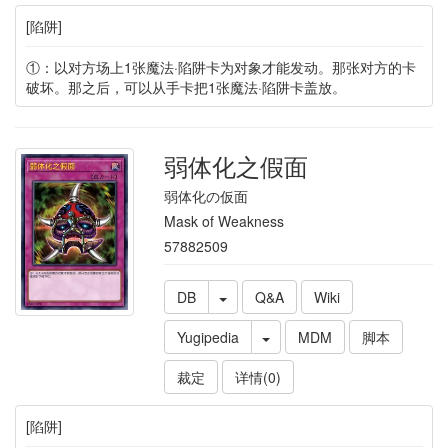
[陷阱]
①：以对方场上1张魔法·陷阱卡为对象才能发动。那张对方的卡
破坏。那之后，可以从手卡把1张魔法·陷阱卡盖放。
弱体化之假面
弱体化の仮面
Mask of Weakness
57882509
DB
Q&A
Wiki
Yugipedia
MDM
脚本
裁定
详情(0)
[陷阱]