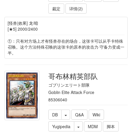
裁定
详情(2)
[怪兽|效果] 龙/暗
[★5] 2000/2400
①：只有对方场上才有怪兽存在的场合，这张卡可以从手卡特殊
召唤。这个方法特殊召唤的这张卡的原本的攻击力·守备力变成一
半。
哥布林精英部队
ゴブリンエリート部隊
Goblin Elite Attack Force
85306040
DB
Q&A
Wiki
Yugipedia
MDM
脚本