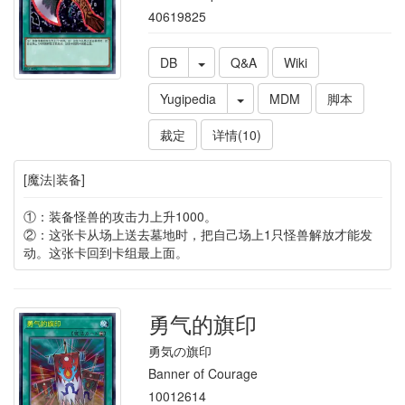
40619825
DB
Q&A
Wiki
Yugipedia
MDM
脚本
裁定
详情(10)
[魔法|装备]
①：装备怪兽的攻击力上升1000。
②：这张卡从场上送去墓地时，把自己场上1只怪兽解放才能发
动。这张卡回到卡组最上面。
勇气的旗印
勇気の旗印
Banner of Courage
10012614