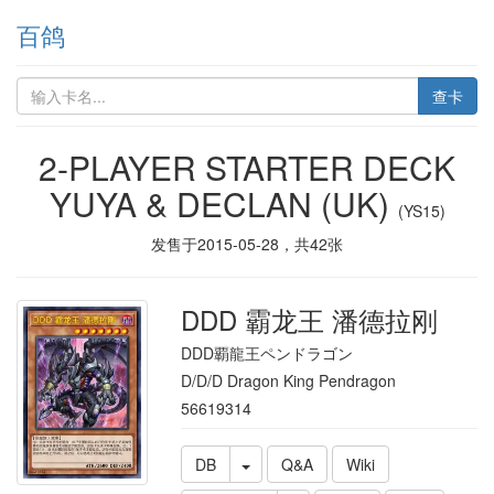
百鸽
查卡
2-PLAYER STARTER DECK
YUYA & DECLAN (UK)
(YS15)
发售于
2015-05-28
，共
42
张
DDD 霸龙王 潘德拉刚
DDD覇龍王ペンドラゴン
D/D/D Dragon King Pendragon
56619314
DB
Q&A
Wiki