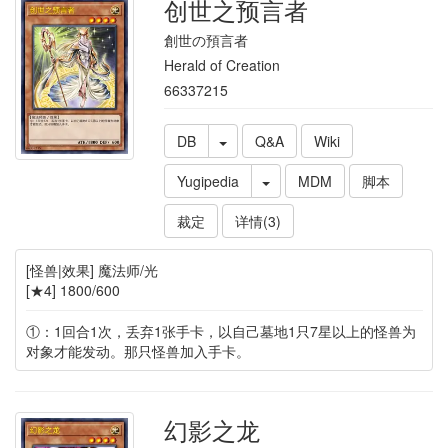
创世之预言者
創世の預言者
Herald of Creation
66337215
DB
Q&A
Wiki
Yugipedia
MDM
脚本
裁定
详情(3)
[怪兽|效果] 魔法师/光
[★4] 1800/600
①：1回合1次，丢弃1张手卡，以自己墓地1只7星以上的怪兽为
对象才能发动。那只怪兽加入手卡。
幻影之龙