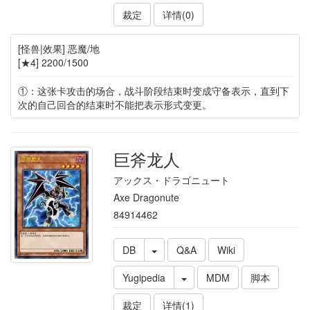
裁定
详情(0)
[怪兽|效果] 恶魔/地
[★4] 2200/1500
①：这张卡攻击的场合，战斗阶段结束时变成守备表示，直到下
次的自己回合的结束时不能把表示形式变更。
巨斧龙人
アックス・ドラゴニュート
Axe Dragonute
84914462
DB
Q&A
Wiki
Yugipedia
MDM
脚本
裁定
详情(1)