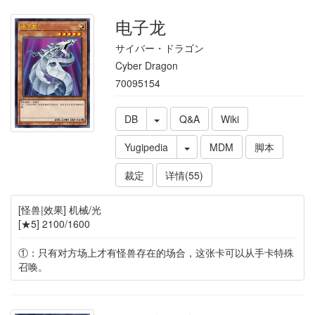
电子龙
サイバー・ドラゴン
Cyber Dragon
70095154
DB
Q&A
Wiki
Yugipedia
MDM
脚本
裁定
详情(55)
[怪兽|效果] 机械/光
[★5] 2100/1600
①：只有对方场上才有怪兽存在的场合，这张卡可以从手卡特殊
召唤。