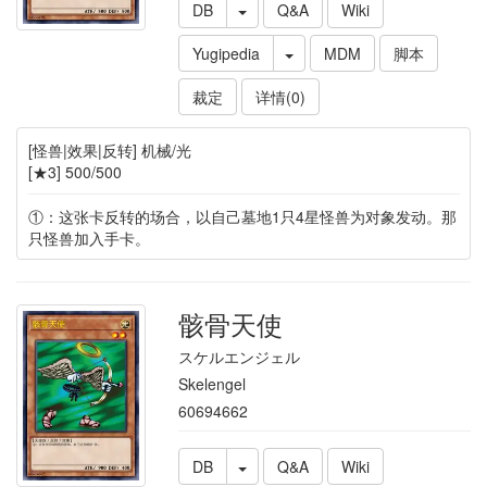
DB
Q&A
Wiki
Yugipedia
MDM
脚本
裁定
详情(0)
[怪兽|效果|反转] 机械/光
[★3] 500/500
①：这张卡反转的场合，以自己墓地1只4星怪兽为对象发动。那
只怪兽加入手卡。
骸骨天使
スケルエンジェル
Skelengel
60694662
DB
Q&A
Wiki