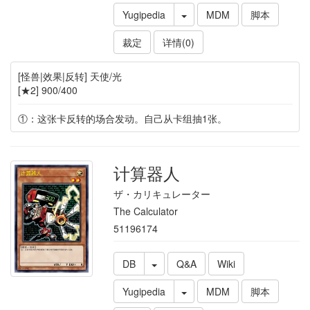
Yugipedia
MDM
脚本
裁定
详情(0)
[怪兽|效果|反转] 天使/光
[★2] 900/400
①：这张卡反转的场合发动。自己从卡组抽1张。
计算器人
ザ・カリキュレーター
The Calculator
51196174
DB
Q&A
Wiki
Yugipedia
MDM
脚本