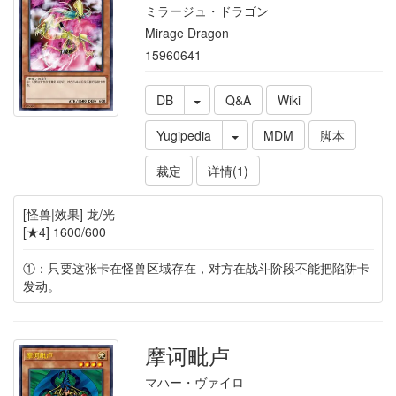
ミラージュ・ドラゴン
Mirage Dragon
15960641
DB
Q&A
Wiki
Yugipedia
MDM
脚本
裁定
详情(1)
[怪兽|效果] 龙/光
[★4] 1600/600
①：只要这张卡在怪兽区域存在，对方在战斗阶段不能把陷阱卡
发动。
摩诃毗卢
マハー・ヴァイロ