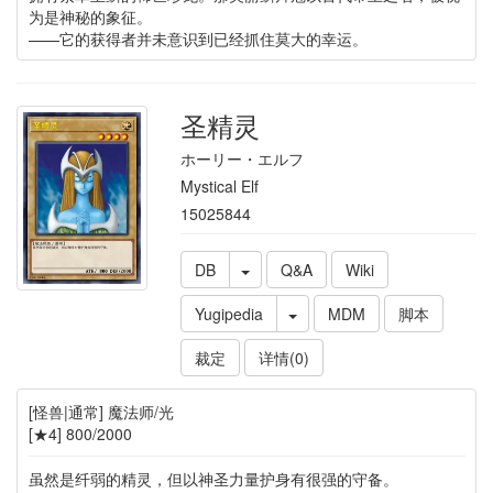
为是神秘的象征。
——它的获得者并未意识到已经抓住莫大的幸运。
圣精灵
ホーリー・エルフ
Mystical Elf
15025844
DB
Q&A
Wiki
Yugipedia
MDM
脚本
裁定
详情(0)
[怪兽|通常] 魔法师/光
[★4] 800/2000
虽然是纤弱的精灵，但以神圣力量护身有很强的守备。