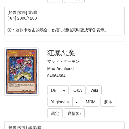
[怪兽|效果] 龙/暗
[★4] 2000/1200
①：这张卡攻击的场合，伤害步骤结束时变成守备表示。
狂暴恶魔
マッド・デーモン
Mad Archfiend
94664694
DB
Q&A
Wiki
Yugipedia
MDM
脚本
裁定
详情(0)
[怪兽|效果] 恶魔/暗