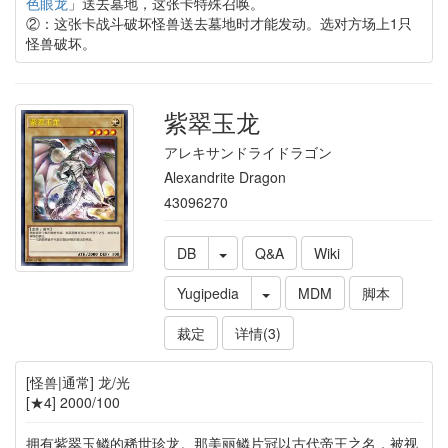
色眼龙
」送去墓地，这张卡特殊召唤。
②：这张卡战斗破坏怪兽送去墓地时才能发动。选对方场上1只
怪兽破坏。
紫翠玉龙
アレキサンドライドラゴン
Alexandrite Dragon
43096270
DB
Q&A
Wiki
Yugipedia
MDM
脚本
裁定
详情(3)
[怪兽|通常] 龙/光
[★4] 2000/100
拥有紫翠玉鳞的稀世珍龙。那美丽鳞片冠以古代帝王之名，被视