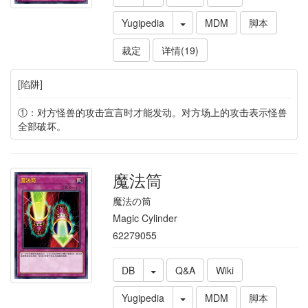
Yugipedia
MDM
脚本
裁定
详情(19)
[陷阱]
①：对方怪兽的攻击宣言时才能发动。对方场上的攻击表示怪兽
全部破坏。
魔法筒
魔法の筒
Magic Cylinder
62279055
DB
Q&A
Wiki
Yugipedia
MDM
脚本