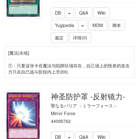
DB
Q&A
Wiki
Yugipedia
MDM
脚本
裁定
详情(0)
[魔法|永续]
①：只要这张卡在魔法与陷阱区域存在，自己场上的怪兽的攻击
力只在自己战斗阶段内上升200。
神圣防护罩 -反射镜力-
聖なるバリア －ミラーフォース－
Mirror Force
44095762
DB
Q&A
Wiki