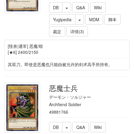
DB
Q&A
Wiki
Yugipedia
MDM
脚本
裁定
详情(3)
[怪兽|通常] 恶魔/暗
[★6] 2400/2150
其双刀。即使是恶魔也只能由被允许的剑术高手所持有。
恶魔士兵
デーモン・ソルジャー
Archfiend Soldier
49881766
DB
Q&A
Wiki