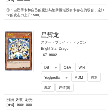
①：自己手卡和自己的魔法与陷阱区域没有卡存在的场合，这张
卡的攻击力上升1500。
星辉龙
スター・ブライト・ドラゴン
Bright Star Dragon
16719802
DB
Q&A
Wiki
Yugipedia
MDM
脚本
裁定
详情(0)
[怪兽|效果] 龙/光
[★4] 1900/1000