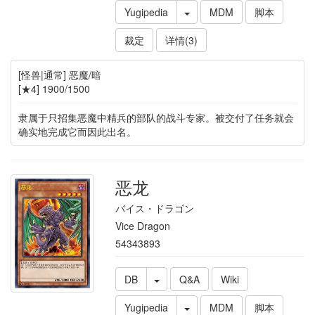
Yugipedia
MDM
脚本
裁定
详情(3)
[怪兽|通常] 恶魔/暗
[★4] 1900/1500
隶属于只招集恶魔中精兵的部队的战斗专家。被交付了任务就会
确实地完成它而因此出名。
恶龙
バイス・ドラゴン
Vice Dragon
54343893
DB
Q&A
Wiki
Yugipedia
MDM
脚本