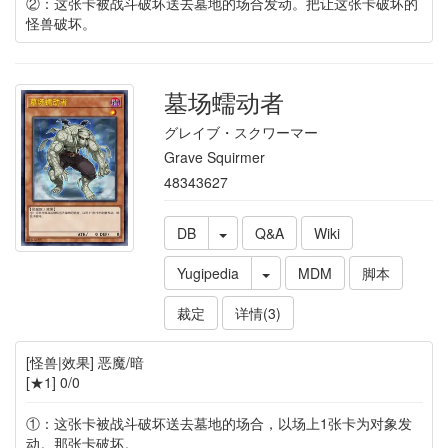
②：这张卡被战斗破坏送去墓地的场合发动。把让这张卡破坏的
怪兽破坏。
墓场蠕动者
グレイブ・スクワーマー
Grave Squirmer
48343627
DB
Q&A
Wiki
Yugipedia
MDM
脚本
裁定
详情(3)
[怪兽|效果] 恶魔/暗
[★1] 0/0
①：这张卡被战斗破坏送去墓地的场合，以场上1张卡为对象发
动。那张卡破坏。