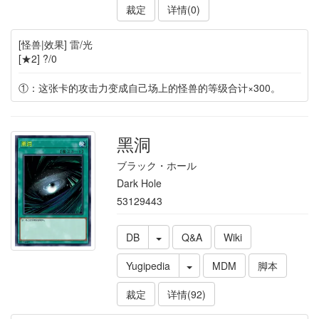
裁定
详情(0)
[怪兽|效果] 雷/光
[★2] ?/0
①：这张卡的攻击力变成自己场上的怪兽的等级合计×300。
黑洞
ブラック・ホール
Dark Hole
53129443
DB
Q&A
Wiki
Yugipedia
MDM
脚本
裁定
详情(92)