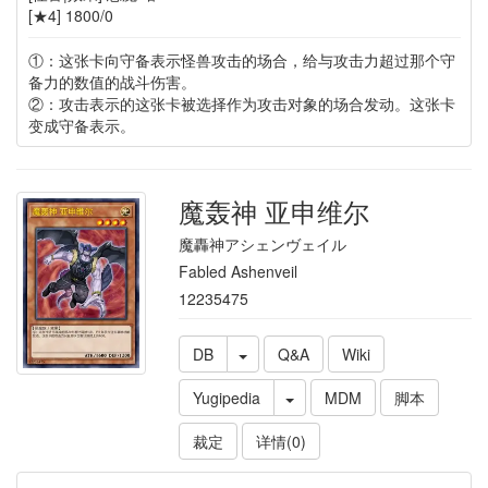
[★4] 1800/0
①：这张卡向守备表示怪兽攻击的场合，给与攻击力超过那个守
备力的数值的战斗伤害。
②：攻击表示的这张卡被选择作为攻击对象的场合发动。这张卡
变成守备表示。
魔轰神 亚申维尔
魔轟神アシェンヴェイル
Fabled Ashenveil
12235475
DB
Q&A
Wiki
Yugipedia
MDM
脚本
裁定
详情(0)