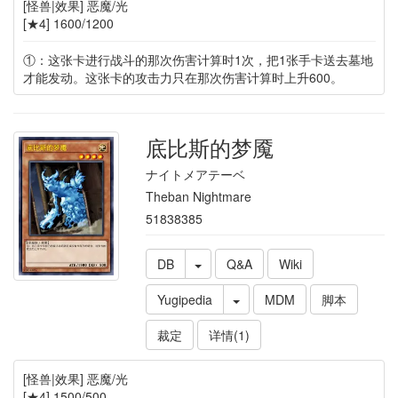
[怪兽|效果] 恶魔/光
[★4] 1600/1200
①：这张卡进行战斗的那次伤害计算时1次，把1张手卡送去墓地
才能发动。这张卡的攻击力只在那次伤害计算时上升600。
底比斯的梦魇
ナイトメアテーベ
Theban Nightmare
51838385
DB
Q&A
Wiki
Yugipedia
MDM
脚本
裁定
详情(1)
[怪兽|效果] 恶魔/光
[★4] 1500/500