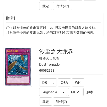
裁定
详情(47)
[陷阱]
①：对方怪兽的攻击宣言时，以1只攻击怪兽为对象才能发动。
那只攻击怪兽的攻击无效，给与对方那个攻击力数值的伤害。
沙尘之大龙卷
砂塵の大竜巻
Dust Tornado
60082869
DB
Q&A
Wiki
Yugipedia
MDM
脚本
裁定
详情(7)