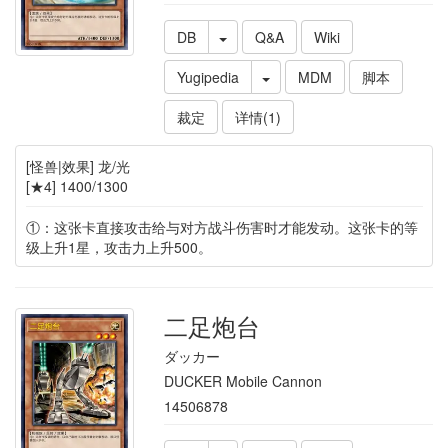
DB
Q&A
Wiki
Yugipedia
MDM
脚本
裁定
详情(1)
[怪兽|效果] 龙/光
[★4] 1400/1300
①：这张卡直接攻击给与对方战斗伤害时才能发动。这张卡的等
级上升1星，攻击力上升500。
二足炮台
ダッカー
DUCKER Mobile Cannon
14506878