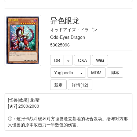
异色眼龙
オッドアイズ・ドラゴン
Odd-Eyes Dragon
53025096
DB
Q&A
Wiki
Yugipedia
MDM
脚本
裁定
详情(12)
[怪兽|效果] 龙/暗
[★7] 2500/2000
①：这张卡战斗破坏对方怪兽送去墓地的场合发动。给与对方那
只怪兽的原本攻击力一半数值的伤害。