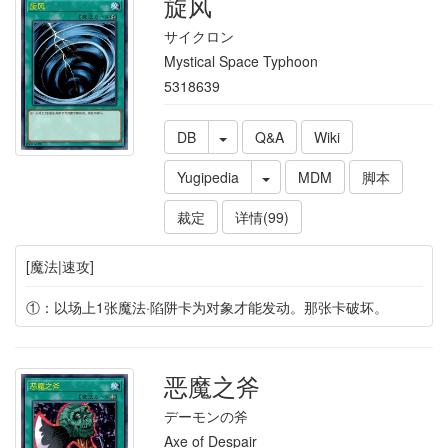
旋风
サイクロン
Mystical Space Typhoon
5318639
DB
Q&A
Wiki
Yugipedia
MDM
脚本
裁定
详情(99)
[魔法|速攻]
①：以场上1张魔法·陷阱卡为对象才能发动。那张卡破坏。
恶魔之斧
デーモンの斧
Axe of Despair