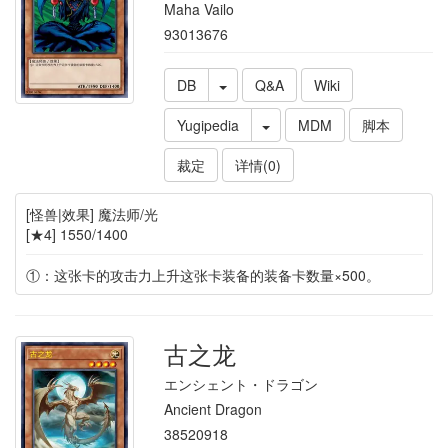
Maha Vailo
93013676
DB
Q&A
Wiki
Yugipedia
MDM
脚本
裁定
详情(0)
[怪兽|效果] 魔法师/光
[★4] 1550/1400
①：这张卡的攻击力上升这张卡装备的装备卡数量×500。
古之龙
エンシェント・ドラゴン
Ancient Dragon
38520918