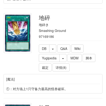
地碎
地砕き
Smashing Ground
97169186
DB
Q&A
Wiki
Yugipedia
MDM
脚本
裁定
详情(8)
[魔法]
①：对方场上1只守备力最高的怪兽破坏。