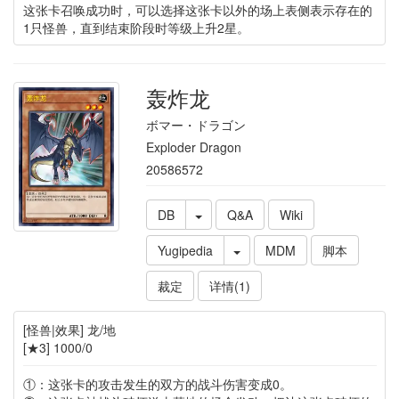
这张卡召唤成功时，可以选择这张卡以外的场上表侧表示存在的
1只怪兽，直到结束阶段时等级上升2星。
轰炸龙
ボマー・ドラゴン
Exploder Dragon
20586572
DB
Q&A
Wiki
Yugipedia
MDM
脚本
裁定
详情(1)
[怪兽|效果] 龙/地
[★3] 1000/0
①：这张卡的攻击发生的双方的战斗伤害变成0。