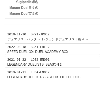
Yugipedia译名
Master Duel日文名
Master Duel英文名
2018-11-10
DP21-JP012
デュエリストパック － レジェンドデュエリスト編４ －
2022-03-18
SGX1-ENE12
SPEED DUEL GX: DUEL ACADEMY BOX
2021-01-22
LDS2-EN091
LEGENDARY DUELISTS: SEASON 2
2019-01-11
LED4-EN012
LEGENDARY DUELISTS: SISTERS OF THE ROSE