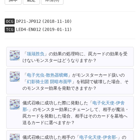
DP21-JP012
(2018-11-10)
OCG
LED4-EN012
(2019-01-11)
TCG
「
颉颃胜负
」の効果の処理時に、罠カードの効果を受
けないモンスターはどうなりますか？
「
电子光虫-散热器蜣螂
」がモンスターカード扱いの
「
幻影骑士团 阴暗布面甲
」を戦闘で破壊した場合、そ
のモンスター効果を発動できますか？
儀式召喚に成功した際に発動した「
电子化天使-伊舍
那-
」のモンスター効果にチェーンして、相手が魔法・
罠カードを発動した場合、相手はそのカードを墓地へ
送るカードに選べますか？
儀式召喚に成功した相手の「
电子化天使-伊舍那-
」の