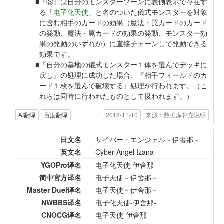
『③』は自分のモンスターゾーンに表側表示で存在す
る「
电子化天使
」と名のついた儀式モンスターを対象
に含む相手のカードの効果（魔法・罠カードのカード
の発動、魔法・罠カードの効果の発動、モンスター効
果の発動のいずれか）に直接チェーンして発動できる
効果です。
『自分の墓地の儀式モンスター１体を選んでデッキに
戻し』の処理に成功した場合、『相手フィールドのカ
ード１枚を選んで破壊する』処理が行われます。（こ
れらは同時に行われたものとして扱われます。）
AI翻译
百度翻译
2018-11-10
来源：数据库补充说明
日文名
サイバー・エンジェル－伊舎那－
英文名
Cyber Angel Izana
YGOPro译名
电子化天使-伊舍那-
简中官方译名
电子天使－伊舍那－
Master Duel译名
电子天使－伊舍那－
NWBBS译名
电子化天使-伊舍那-
CNOCG译名
电子天使-伊舍那-