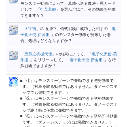
モンスター効果によって、墓地へ送る魔法・罠カード
として、「
打草惹蛇
」を選んだ場合、その効果を発動
できますか？
「
大宇宙
」の適用中、儀式召喚に成功した相手の「
电
子化天使-伊舍那-
」のモンスター効果が発動した場
合、処理はどうなりますか？
「
应身之机械天使
」の効果によって、「
电子化天使-美
朱濡-
」をリリースして、「
电子化天使-伊舍那-
」を特
殊召喚できますか？
『①』はモンスターゾーンで発動できる誘発効果で
す。（対象を取る効果ではありません。ダメージステ
ップでも発動できます。）
『②』はモンスターゾーンで発動できる誘発効果で
す。（対象を取る効果ではありません。ダメージステ
ップ終了時に任意に発動できます。）
『③』はモンスターゾーンで発動できる誘発即時効果
です。（ダメージステップには発動できません。）