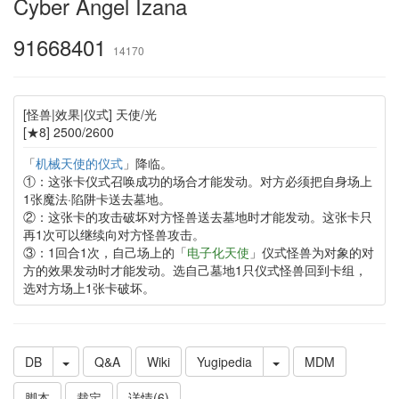
Cyber Angel Izana
91668401
14170
[怪兽|效果|仪式] 天使/光
[★8] 2500/2600
「
机械天使的仪式
」降临。
①：这张卡仪式召唤成功的场合才能发动。对方必须把自身场上
1张魔法·陷阱卡送去墓地。
②：这张卡的攻击破坏对方怪兽送去墓地时才能发动。这张卡只
再1次可以继续向对方怪兽攻击。
③：1回合1次，自己场上的「
电子化天使
」仪式怪兽为对象的对
方的效果发动时才能发动。选自己墓地1只仪式怪兽回到卡组，
选对方场上1张卡破坏。
DB
Q&A
Wiki
Yugipedia
MDM
脚本
裁定
详情(6)