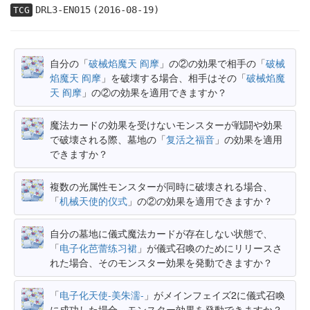
DRL3-EN015
(2016-08-19)
TCG
自分の「
破械焰魔天 阎摩
」の②の効果で相手の「
破械
焰魔天 阎摩
」を破壊する場合、相手はその「
破械焰魔
天 阎摩
」の②の効果を適用できますか？
魔法カードの効果を受けないモンスターが戦闘や効果
で破壊される際、墓地の「
复活之福音
」の効果を適用
できますか？
複数の光属性モンスターが同時に破壊される場合、
「
机械天使的仪式
」の②の効果を適用できますか？
自分の墓地に儀式魔法カードが存在しない状態で、
「
电子化芭蕾练习裙
」が儀式召喚のためにリリースさ
れた場合、そのモンスター効果を発動できますか？
「
电子化天使-美朱濡-
」がメインフェイズ2に儀式召喚
に成功した場合、モンスター効果を発動できますか？