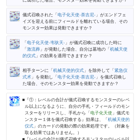
儀式召喚された「
电子化天使-荼吉尼-
」がエンドフェ
イズを迎える前にフィールドを離れている場合、その
モンスター効果は発動できますか？
「
电子化天使-韦驮天-
」が儀式召喚に成功した時に
「
激流葬
」が発動した場合、自分は墓地の「
机械天使
的仪式
」の効果を適用できますか？
相手ターンに「
机械天使的仪式
」を除外して「
紧急仪
式术
」を発動し「
电子化天使-荼吉尼-
」を儀式召喚し
た場合、そのモンスター効果を発動できますか？
『①：レベルの合計が儀式召喚するモンスターのレベ
ル以上になるように、自分の手札・フィールドのモン
スターをリリースし、手札から「
电子化天使
」儀式モ
ンスター１体を儀式召喚する』効果は、「
机械天使的
仪式
」のカードの発動の際の効果処理です。（対象を
取る効果ではありません。）
『レベルの合計が儀式召喚するモンスターのレベル以