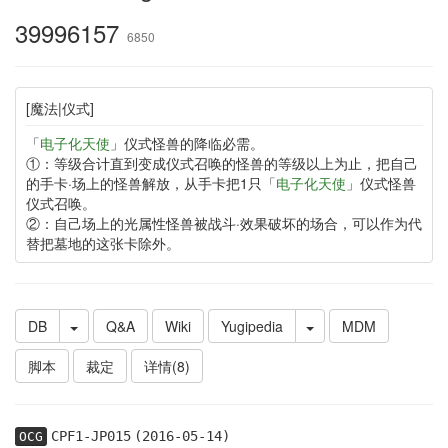
39996157
6850
[魔法|仪式]
「
电子化天使
」仪式怪兽的降临必需。
①：等级合计直到变成仪式召唤的怪兽的等级以上为止，把自己
的手卡·场上的怪兽解放，从手卡把1只「
电子化天使
」仪式怪兽
仪式召唤。
②：自己场上的光属性怪兽被战斗·效果破坏的场合，可以作为代
替把墓地的这张卡除外。
DB
Q&A
Wiki
Yugipedia
MDM
脚本
裁定
详情(8)
CPF1-JP015
(2016-05-14)
OCG