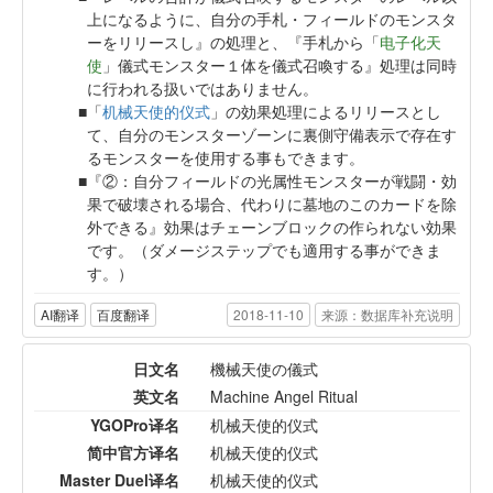
上になるように、自分の手札・フィールドのモンスタ
ーをリリースし』の処理と、『手札から「
电子化天
使
」儀式モンスター１体を儀式召喚する』処理は同時
に行われる扱いではありません。
「
机械天使的仪式
」の効果処理によるリリースとし
て、自分のモンスターゾーンに裏側守備表示で存在す
るモンスターを使用する事もできます。
『②：自分フィールドの光属性モンスターが戦闘・効
果で破壊される場合、代わりに墓地のこのカードを除
外できる』効果はチェーンブロックの作られない効果
です。（ダメージステップでも適用する事ができま
す。）
AI翻译
百度翻译
2018-11-10
来源：数据库补充说明
日文名
機械天使の儀式
英文名
Machine Angel Ritual
YGOPro译名
机械天使的仪式
简中官方译名
机械天使的仪式
Master Duel译名
机械天使的仪式