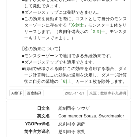
して発動できます。
ダメージステップには発動できません。
この効果を発動する際に、コストとして自分のモンス
ターゾーンに存在する「
X-剑士
」モンスター１体をリ
リースします。（裏側守備表示の「
X-剑士
」モンスタ
ーもリリースできます。）
【④の効果について】
モンスターゾーンで適用できる永続効果です。
ダメージステップでも適用できます。
戦闘で破壊される際にこの効果を適用する場合、ダメ
ージ計算時にこの効果の適用を決定し、ダメージ計算
後に自分の墓地の「
剑士
」カード１枚を除外します。
AI翻译
百度翻译
2025-11-21
来源：数据库补充说明
日文名
総剣司令 ソウザ
英文名
Commander Souza, Swordmaster
YGOPro译名
总剑司令 索萨
简中官方译名
总剑司令 索扎