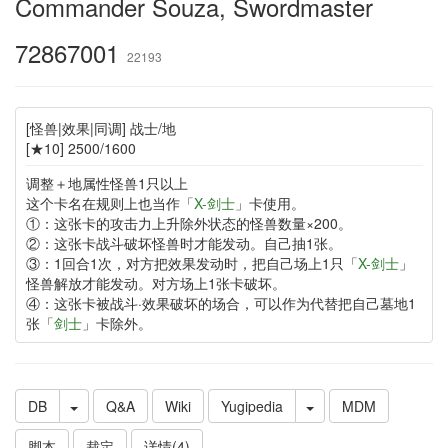
Commander Souza, Swordmaster
72867001
22193
[怪兽|效果|同调] 战士/地
[★10] 2500/1600
调整＋地属性怪兽1只以上
这个卡名在规则上也当作「
X-剑士
」卡使用。
①：这张卡的攻击力上升除外状态的怪兽数量×200。
②：这张卡战斗破坏怪兽时才能发动。自己抽1张。
③：1回合1次，对方把效果发动时，把自己场上1只「
X-剑士
」
怪兽解放才能发动。对方场上1张卡破坏。
④：这张卡被战斗·效果破坏的场合，可以作为代替把自己墓地1
张「
剑士
」卡除外。
DB
Q&A
Wiki
Yugipedia
MDM
脚本
裁定
详情(4)