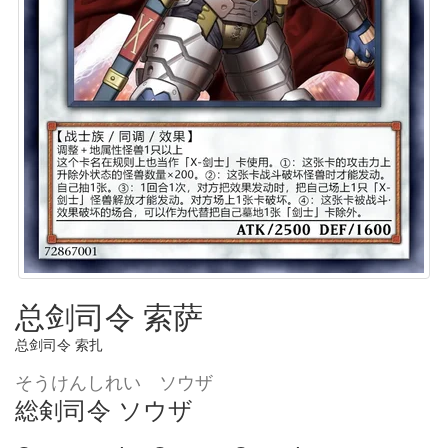
总剑司令 索萨
总剑司令 索扎
そうけんしれい ソウザ
総剣司令 ソウザ