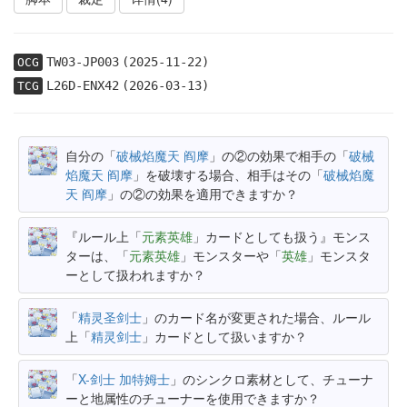
TW03-JP003
(2025-11-22)
OCG
L26D-ENX42
(2026-03-13)
TCG
自分の「
破械焰魔天 阎摩
」の②の効果で相手の「
破械
焰魔天 阎摩
」を破壊する場合、相手はその「
破械焰魔
天 阎摩
」の②の効果を適用できますか？
『ルール上「
元素英雄
」カードとしても扱う』モンス
ターは、「
元素英雄
」モンスターや「
英雄
」モンスタ
ーとして扱われますか？
「
精灵圣剑士
」のカード名が変更された場合、ルール
上「
精灵剑士
」カードとして扱いますか？
「
X-剑士 加特姆士
」のシンクロ素材として、チューナ
ーと地属性のチューナーを使用できますか？