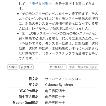
して、「
电子界同调士
」自身を選択する事もできま
す。
『そのモンスターのレベルをターン終了時まで、その
元々のレベル分だけ上げる』モンスター効果の処理時
に、対象のモンスターが裏側守備表示になっている場
合には、レベルを上げる処理は適用されません。
『②：EXモンスターゾーンの自分のモンスターが戦
闘・効果で破壊される場合、代わりに墓地のこのカー
ドを除外できる』モンスター効果は、起動効果・誘発
効果・誘発即時効果・永続効果のいずれにも分類され
ない効果です。（ダメージステップでも適用する事が
できます。）
AI翻译
百度翻译
2018-10-13
来源：数据库补充说明
日文名
サイバース・シンクロン
英文名
Cyberse Synchron
YGOPro译名
电子界同调士
简中官方译名
电子界同步士
Master Duel译名
电子界同步士