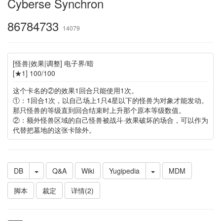
Cyberse Synchron
86784733
14079
[怪兽|效果|调整] 电子界/暗
[★1] 100/100
这个卡名的②的效果1回合只能使用1次。
①：1回合1次，以自己场上1只4星以下的怪兽为对象才能发动。
那只怪兽的等级直到回合结束时上升那个原本等级数值。
②：额外怪兽区域的自己怪兽被战斗·效果破坏的场合，可以作为
代替把墓地的这张卡除外。
DB
Q&A
Wiki
Yugipedia
MDM
脚本
裁定
详情(2)