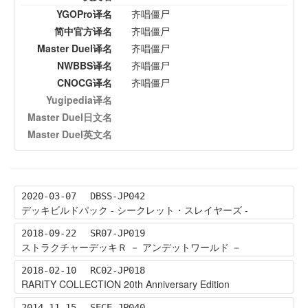
YGOPro译名
齐唱僵尸
简中官方译名
齐唱僵尸
Master Duel译名
齐唱僵尸
NWBBS译名
齐唱僵尸
CNOCG译名
齐唱僵尸
Yugipedia译名
Master Duel日文名
Master Duel英文名
2020-03-07
DBSS-JP042
デッキビルドパック - シークレット・スレイヤーズ -
2018-09-22
SR07-JP019
ストラクチャーデッキＲ － アンデットワールド －
2018-02-10
RC02-JP018
RARITY COLLECTION 20th Anniversary Edition
2014-11-15
SECE-JP040