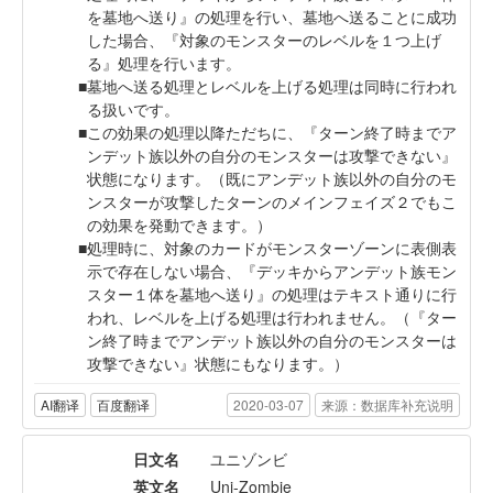
を墓地へ送り』の処理を行い、墓地へ送ることに成功
した場合、『対象のモンスターのレベルを１つ上げ
る』処理を行います。
墓地へ送る処理とレベルを上げる処理は同時に行われ
る扱いです。
この効果の処理以降ただちに、『ターン終了時までア
ンデット族以外の自分のモンスターは攻撃できない』
状態になります。（既にアンデット族以外の自分のモ
ンスターが攻撃したターンのメインフェイズ２でもこ
の効果を発動できます。）
処理時に、対象のカードがモンスターゾーンに表側表
示で存在しない場合、『デッキからアンデット族モン
スター１体を墓地へ送り』の処理はテキスト通りに行
われ、レベルを上げる処理は行われません。（『ター
ン終了時までアンデット族以外の自分のモンスターは
攻撃できない』状態にもなります。）
AI翻译
百度翻译
2020-03-07
来源：数据库补充说明
日文名
ユニゾンビ
英文名
Uni-Zombie