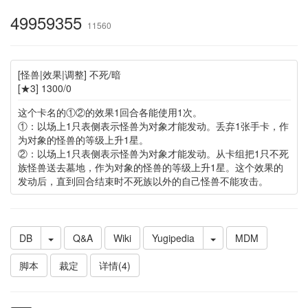
49959355
11560
[怪兽|效果|调整] 不死/暗
[★3] 1300/0
这个卡名的①②的效果1回合各能使用1次。
①：以场上1只表侧表示怪兽为对象才能发动。丢弃1张手卡，作
为对象的怪兽的等级上升1星。
②：以场上1只表侧表示怪兽为对象才能发动。从卡组把1只不死
族怪兽送去墓地，作为对象的怪兽的等级上升1星。这个效果的
发动后，直到回合结束时不死族以外的自己怪兽不能攻击。
DB
Q&A
Wiki
Yugipedia
MDM
脚本
裁定
详情(4)