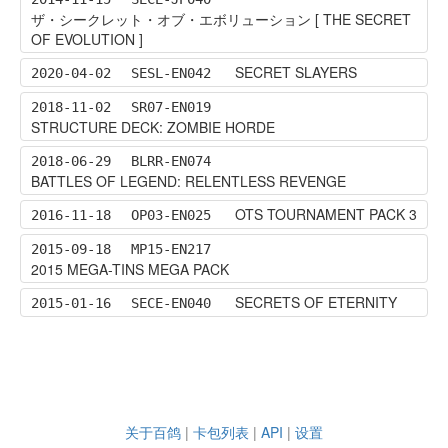
ザ・シークレット・オブ・エボリューション [ THE SECRET
OF EVOLUTION ]
SECRET SLAYERS
2020-04-02
SESL-EN042
2018-11-02
SR07-EN019
STRUCTURE DECK: ZOMBIE HORDE
2018-06-29
BLRR-EN074
BATTLES OF LEGEND: RELENTLESS REVENGE
OTS TOURNAMENT PACK 3
2016-11-18
OP03-EN025
2015-09-18
MP15-EN217
2015 MEGA-TINS MEGA PACK
SECRETS OF ETERNITY
2015-01-16
SECE-EN040
关于百鸽
|
卡包列表
|
API
|
设置