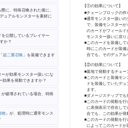
【①の効果について】
る際に、特殊召喚された後に、
チェーンブロックの作
たデュアルモンスターを素材に
通常モンスター扱いの
で、装備モンスターが
のカードがフィールド
ドを公開しているプレイヤー
モンスター扱いに戻り
すか？
このカードを装備して
時にこのカードが装備
合でも、そのデュアル
「
超二重召唤
」を装備できます
【②の効果について】
墓地で発動するチェー
ターが効果モンスター扱いにな
このカードと装備モン
ー効果を発動できますか？
ドを装備していたデュ
ます。
」が破壊されている場合、特殊
ダメージステップでも
このカードの発動を行
に表側表示で存在して
植物
」が、処理時に通常モンス
合でも、この効果が発
？
このカードの発動を行
によってこのカードが