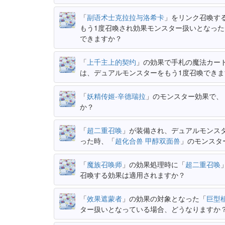
「
副语术士克拉拉与洛希卡
」をリンク召喚す
もう1度召喚され効果モンスター扱いとなっ
できますか？
「
上千主上的契约
」の効果で手札の魔法カー
は、デュアルモンスターをもう1度召喚できま
「
妖精传姬-辛德瑞拉
」のモンスター効果で、
か？
「
超二重召唤
」が装備され、デュアルモンス
った時、「
超化合兽 甲醇双面兽
」のモンスタ
「
魔族召唤师
」の効果処理時に「
超二重召唤
召喚する効果は適用されますか？
「
效果遮蒙者
」の効果の対象となった「
巨型
ター扱いとなっている場合、どうなりますか