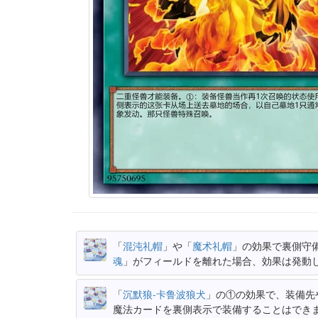
「
混沌礼帽
」や「
魔术礼帽
」の効果で裏側守
魂
」がフィールドを離れた場合、効果は発動
「
沉默狼-卡鲁波狼犬
」の①の効果で、装備先
魔法カードを裏側表示で装備することはでき