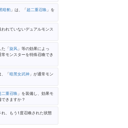
黑暗豹
」は、「
超二重召唤
」を
扱われていないデュアルモンス
した「
旋风
」等の効果によっ
通常モンスターを特殊召喚でき
は、「
暗黑女武神
」が通常モン
超二重召唤
」を装備し、効果モ
備できますか？
され、もう1度召喚された状態