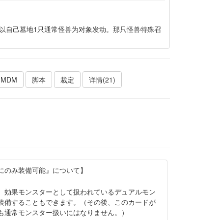
以自己墓地1只通常怪兽为对象发动。那只怪兽特殊召
MDM
脚本
裁定
详情(21)
にのみ装備可能』について】
。
、効果モンスターとして扱われているデュアルモン
装備することもできます。（その後、このカードが
も通常モンスター扱いにはなりません。）