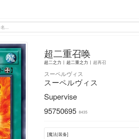
超二重召唤
超二之力
|
超二重之力
|
超再召
スーペルヴィス
スーペルヴィス
Supervise
95750695
8435
[魔法|装备]