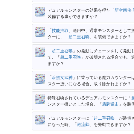
デュアルモンスターの効果を得た「
新空间侠·
装備する事ができますか？
「
技能抽取
」適用中、通常モンスターとして
ターに、「
超二重召唤
」を装備できますか？
「
超二重召唤
」の発動にチェーンをして発動
て、「
超二重召唤
」が破壊される場合でも、
ますか？
「
暗黑女武神
」に乗っている魔力カウンター
スター扱いになる場合、取り除かれますか？
特殊召喚されているデュアルモンスターに「
ンスター扱いとした場合、「
盾牌猛击
」を装
デュアルモンスターに「
超二重召唤
」が装備
になった時、「
激流葬
」を発動できますか？