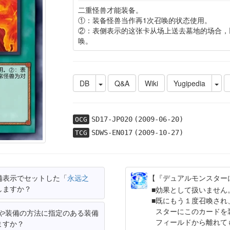
二重怪兽才能装备。
①：装备怪兽当作再1次召唤的状态使用。
②：表侧表示的这张卡从场上送去墓地的场合，
唤。
DB
Q&A
Wiki
Yugipedia
SD17-JP020
(2009-06-20)
OCG
SDWS-EN017
(2009-10-27)
TCG
備表示でセットした「
永远之
【『デュアルモンスター
しますか？
効果として扱いません
既にもう１度召喚され
スターにこのカードを
や装備の方法に指定のある装備
フィールドから離れて
ますか？