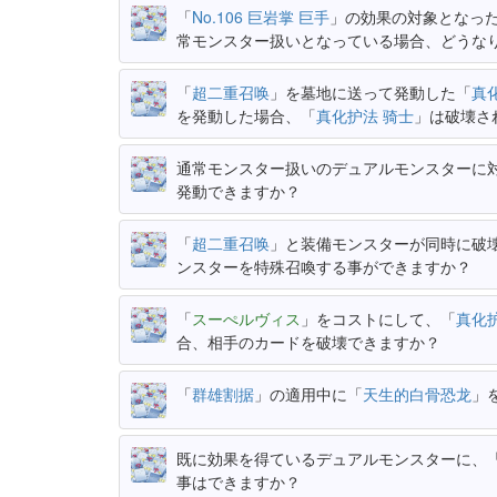
「
No.106 巨岩掌 巨手
」の効果の対象となっ
常モンスター扱いとなっている場合、どうな
「
超二重召唤
」を墓地に送って発動した「
真
を発動した場合、「
真化护法 骑士
」は破壊さ
通常モンスター扱いのデュアルモンスターに
発動できますか？
「
超二重召唤
」と装備モンスターが同時に破
ンスターを特殊召喚する事ができますか？
「
スーぺルヴィス
」をコストにして、「
真化
合、相手のカードを破壊できますか？
「
群雄割据
」の適用中に「
天生的白骨恐龙
」
既に効果を得ているデュアルモンスターに、
事はできますか？