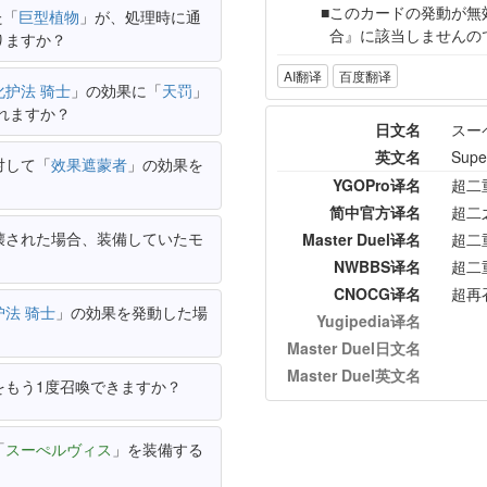
このカードの発動が無
た「
巨型植物
」が、処理時に通
合』に該当しませんの
りますか？
AI翻译
百度翻译
化护法 骑士
」の効果に「
天罚
」
れますか？
日文名
スー
英文名
Supe
対して「
效果遮蒙者
」の効果を
YGOPro译名
超二
简中官方译名
超二
壊された場合、装備していたモ
Master Duel译名
超二
NWBBS译名
超二
CNOCG译名
超再
护法 骑士
」の効果を発動した場
Yugipedia译名
Master Duel日文名
Master Duel英文名
をもう1度召喚できますか？
「
スーぺルヴィス
」を装備する