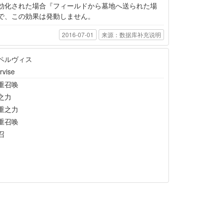
効化された場合『フィールドから墓地へ送られた場
で、この効果は発動しません。
2016-07-01
来源：数据库补充说明
ペルヴィス
rvise
重召唤
之力
重之力
重召唤
召